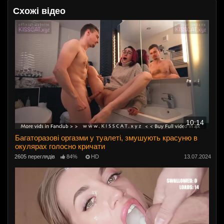
Схожі відео
10:14
Багаторазові оргазми у туалеті, змушують красуню в
окулярах голосно кричати
2605 переглядів
84%
HD
13.07.2024