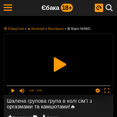
Єбака
18+
😎 Єбака.com
»
🔥 Категорії
»
Вчотирьох
»
🔞 Відео №9881
0:00
/ 0:00
Шалена групова група в колі сім'ї з
оргазмами та камшотами!🔥