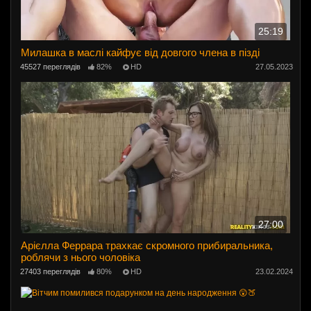
25:19
Милашка в маслі кайфує від довгого члена в пізді
45527 переглядів
82%
HD
27.05.2023
27:00
Арієлла Феррара трахкає скромного прибиральника,
роблячи з нього чоловіка
27403 переглядів
80%
HD
23.02.2024