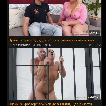
32:05
Прийшов у гості до друга і трахнув його хтиву мамку
194717 переглядів
80%
HD
08.07.2022
33:47
Лисий із Браззерс приїхав до в'язниці, щоб виїбати