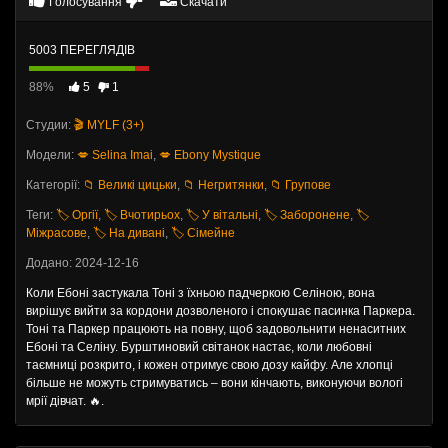
Голосування
Скачати
5003 ПЕРЕГЛЯДІВ
88%
5
1
Студии:
🎬 MYLF (3+)
Модели:
💋 Selina Imai
,
💋 Ebony Mystique
Категорії:
📁 Великі цицьки
,
📁 Негритянки
,
📁 Групове
Теги:
🏷️ Оргії
,
🏷️ Вчотирьох
,
🏷️ У вітальні
,
🏷️ Заборонене
,
🏷️
Міжрасове
,
🏷️ На дивані
,
🏷️ Сімейне
Додано: 2024-12-16
Коли Ебоні застукала Тоні з їхньою падчеркою Селіною, вона
вирішує вийти за кордони дозволеного і спокушає пасинка Паркера.
Тоні та Паркер працюють на повну, щоб задовольнити ненаситних
Ебоні та Селіну. Бурштиновий світанок настає, коли любовні
таємниці розкрито, і кожен отримує свою дозу кайфу. Але хлопці
більше не можуть стримуватись – вони кінчають, виконуючи вологі
мрії дівчат. 🔥.