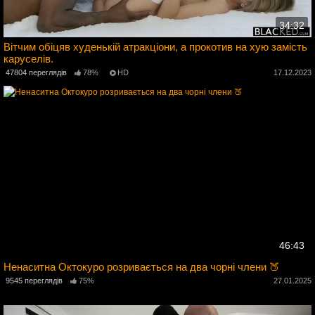
34:32
Вітчим обіцяв худенькій атракціони, а прокотив на хую замість
каруселів.
5
47804 переглядів
78%
HD
17.12.2023
46:43
Ненаситна Октокуро розривається на два чорні члени 🍑
2
9545 переглядів
75%
27.01.2025