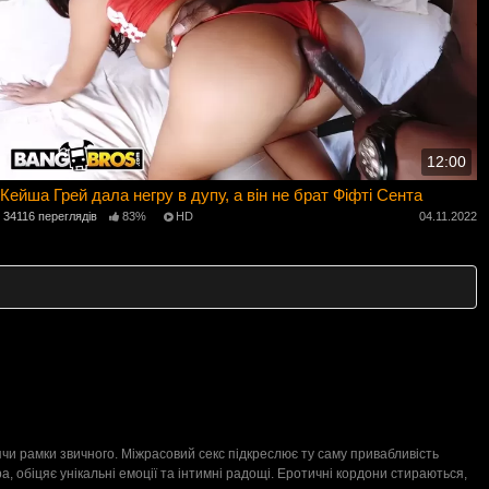
12:00
Кейша Грей дала негру в дупу, а він не брат Фіфті Сента
34116 переглядів
83%
HD
04.11.2022
ячи рамки звичного. Міжрасовий секс підкреслює ту саму привабливість
а, обіцяє унікальні емоції та інтимні радощі. Еротичні кордони стираються,