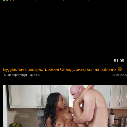
51:05
Будівельні пристрасті: Хейлі Спейдс знається на робочих 🤭
5948 переглядів
84%
25.01.202