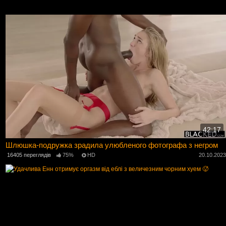
42:17
Шлюшка-подружка зрадила улюбленого фотографа з негром
16405 переглядів
75%
HD
20.10.202