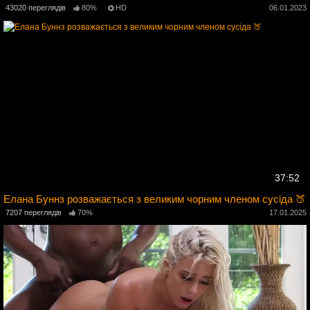
43020 переглядів
80%
HD
06.01.2023
37:52
Елана Буннз розважається з великим чорним членом сусіда 🍑
3
7207 переглядів
70%
17.01.2025