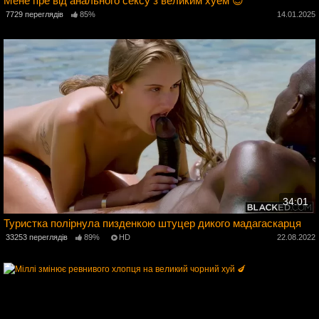
Мене пре від анального сексу з великим хуем 😈
7729 переглядів
85%
14.01.2025
3
34:01
Туристка полірнула пизденкою штуцер дикого мадагаскарця
5
33253 переглядів
89%
HD
22.08.2022