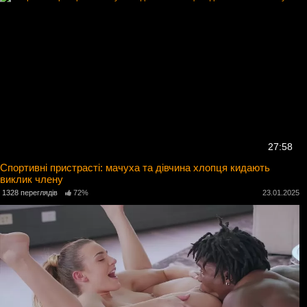
27:58
Спортивні пристрасті: мачуха та дівчина хлопця кидають
виклик члену
1328 переглядів
72%
23.01.2025