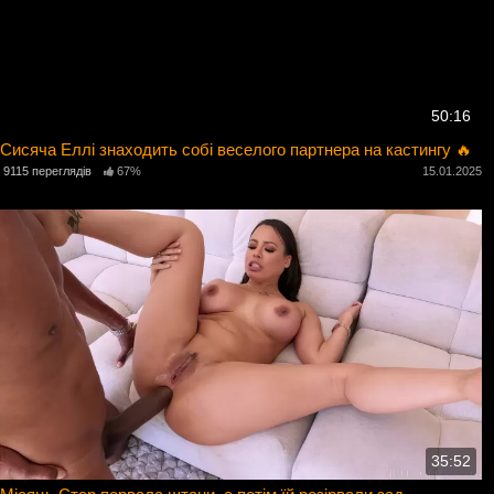
50:16
Сисяча Еллі знаходить собі веселого партнера на кастингу 🔥
9115 переглядів
67%
15.01.2025
35:52