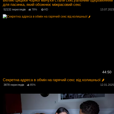
Великі цицьки чорної мачухи стали сексуальним одкровенням
для пасинка, який обожнює міжрасовий секс
52132 переглядів
78%
HD
13.07.202
44:50
Секретна адреса в обмін на гарячий секс від колишньої 🌶️
3878 переглядів
85%
12.01.202