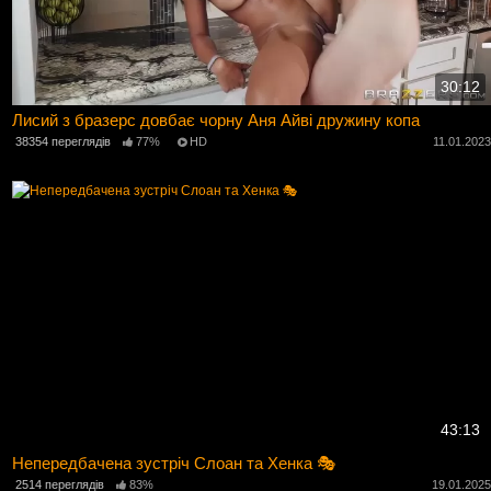
30:12
Лисий з бразерс довбає чорну Аня Айві дружину копа
38354 переглядів
77%
HD
11.01.202
43:13
Непередбачена зустріч Слоан та Хенка 🎭
2514 переглядів
83%
19.01.202