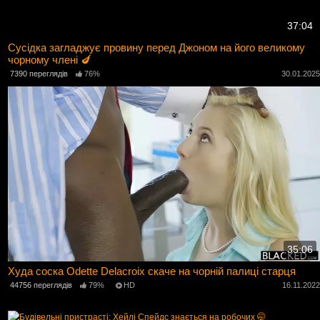
37:04
Сусідка загладжує провину перед Джоном на його великому
чорному члені 🍆
7390 переглядів
76%
30.01.202
35:06
Худа соска Odette Delacroix скаче на чорній палиці старця
44756 переглядів
79%
HD
16.11.202