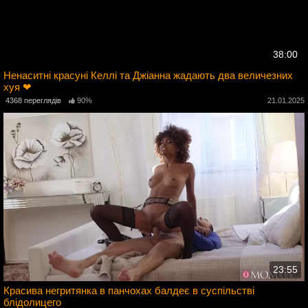
38:00
Ненаситні красуні Келлі та Джіанна жадають два величезних
хуя ❤
3
4368 переглядів
90%
21.01.2025
23:55
Красива негритянка в панчохах балдеє в суспільстві
блідолицего
5