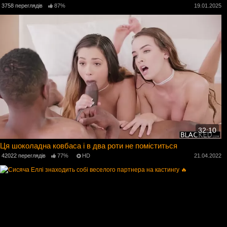
3758 переглядів
87%
19.01.2025
32:10
Ця шоколадна ковбаса і в два роти не поміститься
42022 переглядів
77%
HD
21.04.2022