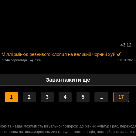
43:12
Міллі змінює ревнивого хлопця на великий чорний хуй 🍆
9744 переглядів
73%
12.01.2025
2
Завантажити ще
1
2
3
4
5
...
17
кою та надає можливість візуальної подорожі до різних культур і рас, переход
к до вогняних латиноамериканських красунь - кожна нація, немов барвиста палітр