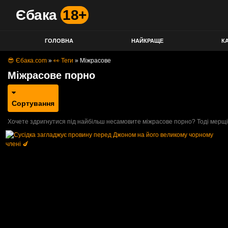
Єбака
18+
ГОЛОВНА
НАЙКРАЩЕ
КА
😎 Єбака.com
»
👀 Теги
»
Міжрасове
Міжрасове порно
Сортування
Хочете здригнутися під найбільш несамовите міжрасове порно? Тоді мерщій 