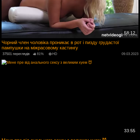
58:12
Чорний член чоловіка проникає в рот і пизду грудастої
пампушки на міжрасовому кастингу
5
37501 переглядів
81%
HD
09.03.2023
33:55