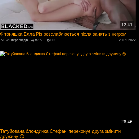
12:41
Фітоняшка Елла Різ розслаблюється після занять з негром
51579 переглядів
87%
HD
20.09.2022
26:46
Татуйована блондинка Стефані переконує друга змінити
дружину 😏