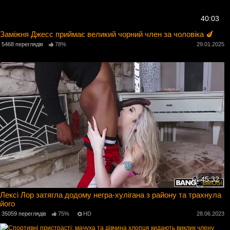
40:03
Заміжня Джесс приймає великий чорний член за чоловіка 🍆
5468 переглядів
78%
29.01.2025
45:32
Лексі Лор затягла додому негра-хулігана з району та трахнула
його
35059 переглядів
75%
HD
28.06.2023