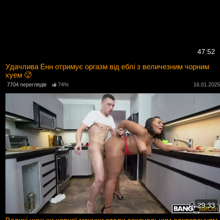
47:52
Удачлива Енн отримує оргазм від еблі з величезним чорним
хуем 🥵
7704 переглядів
74%
16.01.202
29:33