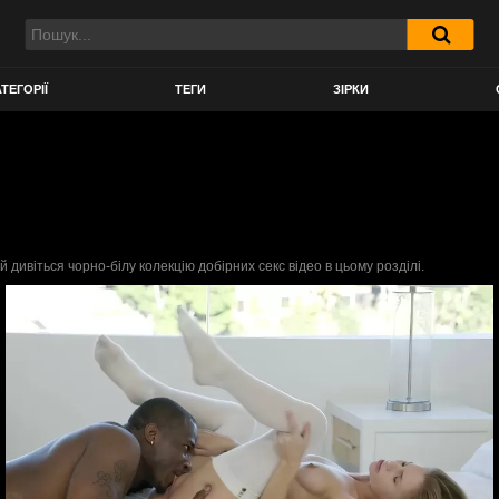
ТЕГОРІЇ
ТЕГИ
ЗІРКИ
дивіться чорно-білу колекцію добірних секс відео в цьому розділі.