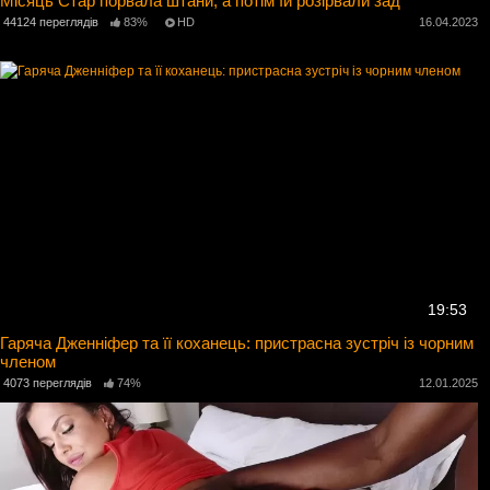
Місяць Стар порвала штани, а потім їй розірвали зад
44124 переглядів
83%
HD
16.04.2023
19:53
Гаряча Дженніфер та її коханець: пристрасна зустріч із чорним
членом
4073 переглядів
74%
12.01.2025