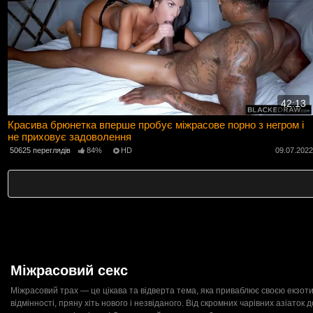
42:13
Красива брюнетка вперше пробує міжрасове порно з негром і
не приховує задоволення
50625 переглядів
84%
HD
09.07.202
Міжрасовий секс
Міжрасовий трах — це цікава та відверта тема, яка приваблює своєю екзоти
відмінності, пряну хіть нового і незвіданого. Від скромних чарівних азіато