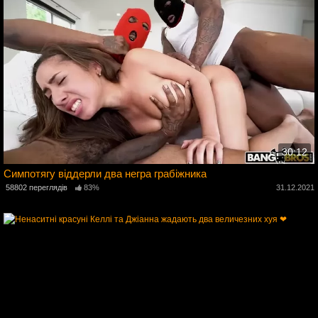
30:12
Симпотягу віддерли два негра грабіжника
5
58802 переглядів
83%
31.12.2021