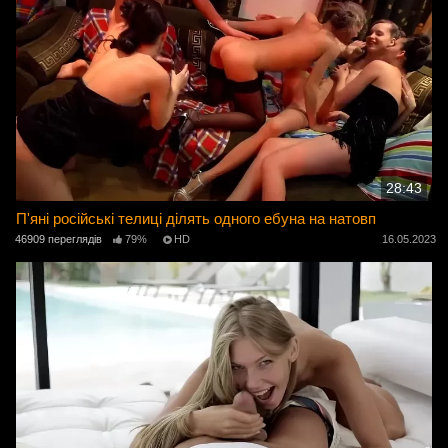
28:43
П'яні російські телиці ділять одного ебуна на натовп
46909 переглядів
79%
HD
16.05.2023