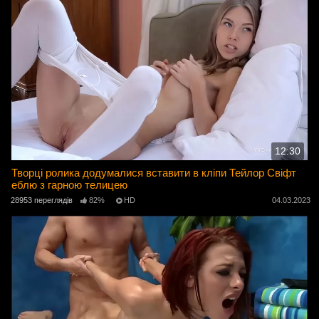
12:30
Творці ролика додумалися вставити в кліпи Тейлор Свіфт
еблю з гарною телицею
28953 переглядів
82%
HD
04.03.2023