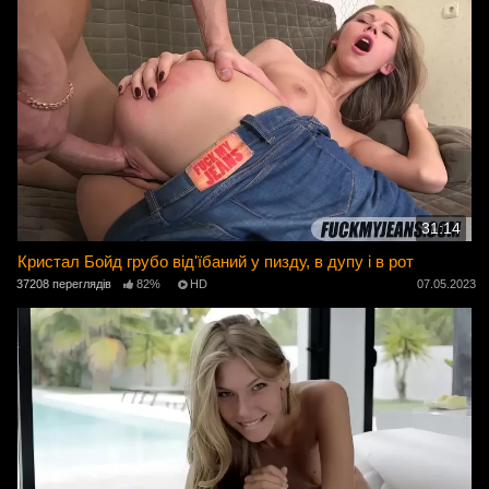
31:14
Кристал Бойд грубо від'їбаний у пизду, в дупу і в рот
37208 переглядів
82%
HD
07.05.2023