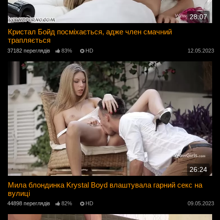
28:07
Кристал Бойд посміхається, адже член смачний
трапляється
37182 переглядів
83%
HD
12.05.2023
26:24
Мила блондинка Krystal Boyd влаштувала гарний секс на
вулиці
44898 переглядів
82%
HD
09.05.2023