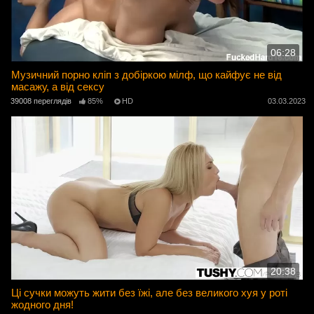
06:28
Музичний порно кліп з добіркою мілф, що кайфує не від
масажу, а від сексу
39008 переглядів
85%
HD
03.03.2023
20:38
Ці сучки можуть жити без їжі, але без великого хуя у роті
жодного дня!