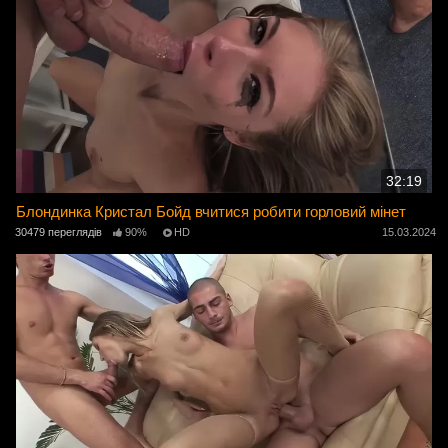
32:19
Блондинка Кристал Бойд вчитися робити горловий мінет
30479 переглядів
90%
HD
15.03.2024