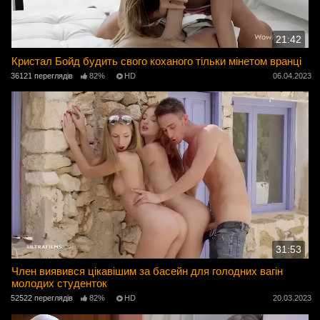
21:42
Кристал Бойд будить свого коханого тільки мінетом вранці
36121 переглядів
82%
HD
06.04.2023
31:53
Член виявився цікавішим за басейн для голодних вагін
молодих студенток
52522 переглядів
82%
HD
20.03.2023