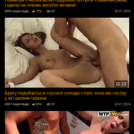
сидячи на членах веселої вечірки!
9654 переглядів
78%
HD
28.07.2024
11:13
Брату подобається слухати солодкі стогін, коли він сестру
у всі щілини трахкає
1867 переглядів
88%
HD
18.07.2024