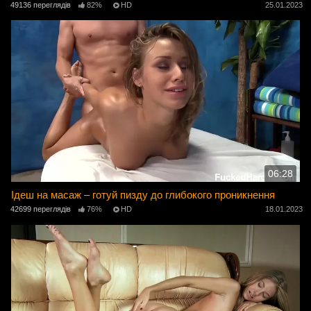
49136 переглядів
82%
HD
25.01.2023
06:28
Ідеш на масаж – готуй пизду до глибокого проникнення
42699 переглядів
76%
HD
18.01.2023