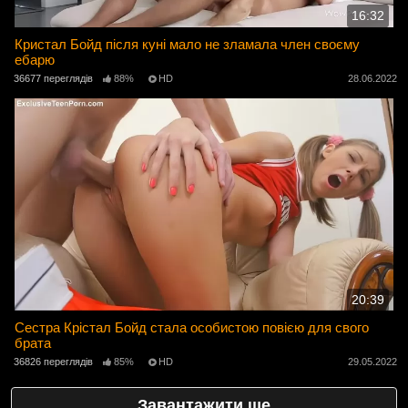
16:32
Кристал Бойд після куні мало не зламала член своєму
ебарю
36677 переглядів
88%
HD
28.06.2022
20:39
Сестра Крістал Бойд стала особистою повією для свого
брата
36826 переглядів
85%
HD
29.05.2022
Завантажити ще