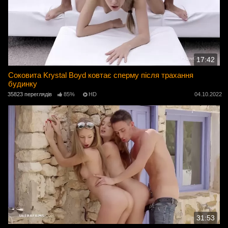
17:42
Соковита Krystal Boyd ковтає сперму після трахання
будинку
35823 переглядів
85%
HD
04.10.2022
31:53