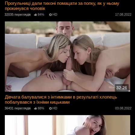
Прогульниці дали тихоні помацати за попку, як у ньому
прокинувся чоловік
32035 переглядів
84%
HD
17.08.2022
32:26
Дівчата балувалися з інтимками в результаті хлопець
побалувався з їхніми кицьками
36431 переглядів
88%
HD
03.08.2022