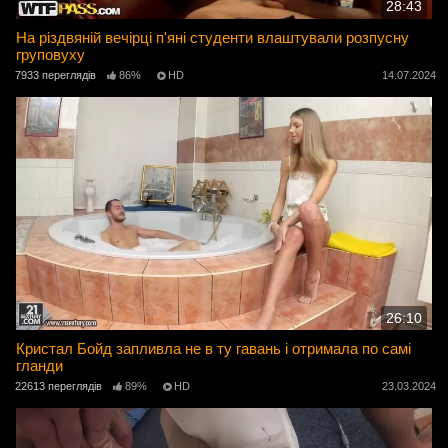
28:43
На різдвяній вечірці п'яні студенти влаштували розпусну
груповуху
7933 переглядів
86%
HD
14.07.2024
26:10
Кристал Бойд запливла не в ту гавань і отримала по самі
гланди
22613 переглядів
89%
HD
23.03.2024