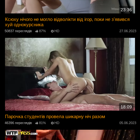
23:36
Ксюху нічого не могло відволікти від ігор, поки не з'явився
хуй однокурсника
50837 переглядів
87%
HD
27.06.2023
18:09
Парочка студентів провела шикарну ніч разом
46396 переглядів
81%
HD
05.06.2023