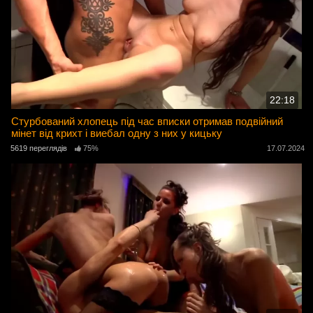
22:18
Стурбований хлопець під час вписки отримав подвійний
мінет від крихт і виебал одну з них у кицьку
5619 переглядів
75%
17.07.2024