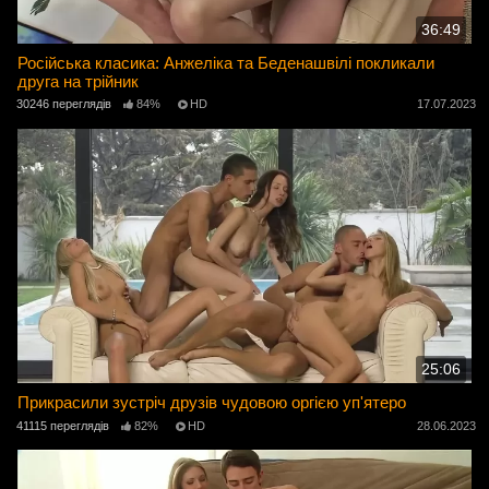
36:49
Російська класика: Анжеліка та Беденашвілі покликали
друга на трійник
30246 переглядів
84%
HD
17.07.2023
25:06
Прикрасили зустріч друзів чудовою оргією уп'ятеро
41115 переглядів
82%
HD
28.06.2023