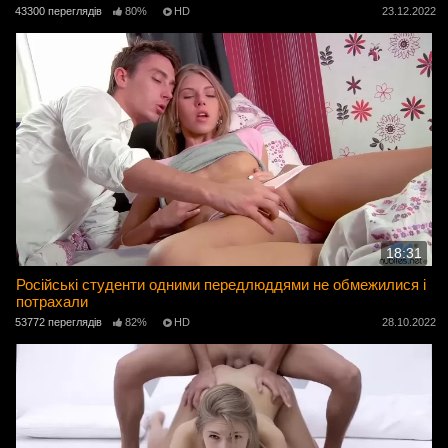
43300 переглядів
80%
HD
23.12.2022
18:31
Російські студенти одними передлюддями не обмежилися і
потрахали
53772 переглядів
82%
HD
28.10.2022