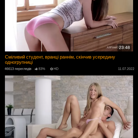
23:48
Сміливий студент, вранці раннім, скінчив усередину
одногрупниці
46613 переглядів
83%
HD
11.07.2022