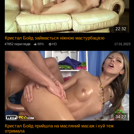
22:32
Кристал Бойд займається ніжною мастурбацією
47852 переглядів
88%
HD
17.01.2023
34:27
Кристал Бойд прийшла на масляний масаж і хуй теж
отримала