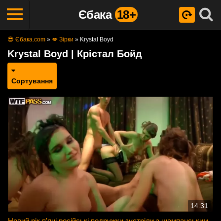
Єбака
18+
😎 Єбака.com
»
💋 Зірки
»
Krystal Boyd
Krystal Boyd | Крістал Бойд
Сортування
14:31
Новий рік п'яні російські подружки зустріли з шампанським,