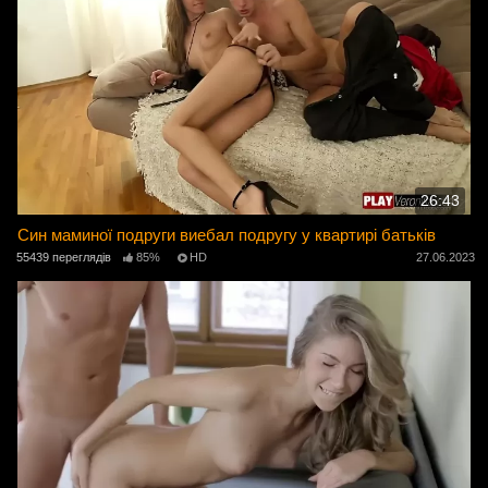
26:43
Син маминої подруги виебал подругу у квартирі батьків
55439 переглядів
85%
HD
27.06.2023