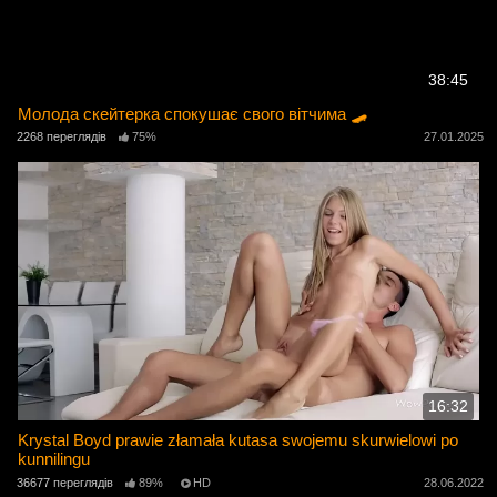
38:45
Молода скейтерка спокушає свого вітчима 🛹
2268 переглядів
75%
27.01.2025
16:32
Krystal Boyd prawie złamała kutasa swojemu skurwielowi po
kunnilingu
36677 переглядів
89%
HD
28.06.2022