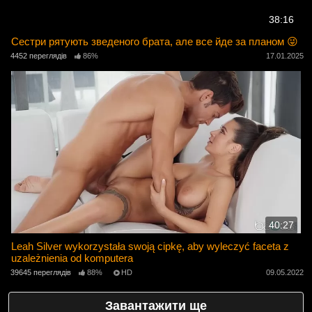
38:16
Сестри рятують зведеного брата, але все йде за планом 😜
4452 переглядів
86%
17.01.2025
40:27
Leah Silver wykorzystała swoją cipkę, aby wyleczyć faceta z
uzależnienia od komputera
39645 переглядів
88%
HD
09.05.2022
Завантажити ще