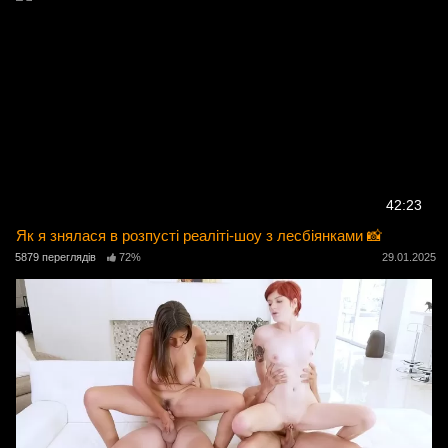
42:23
Як я знялася в розпусті реаліті-шоу з лесбіянками 📸
5879 переглядів
72%
29.01.2025