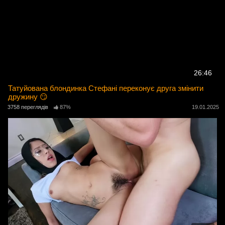
26:46
Татуйована блондинка Стефані переконує друга змінити
дружину 😏
3758 переглядів
87%
19.01.2025