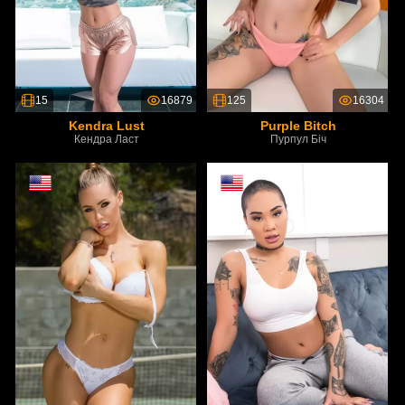
15
16879
125
16304
Kendra Lust
Purple Bitch
Кендра Ласт
Пурпул Біч