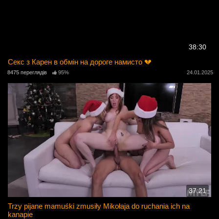
38:30
Секс з Карен в обмін на дороге намисто 💔
8475 переглядів
95%
24.01.2025
37:21
Trzy pijane mamuśki zmusiły Mikołaja do ruchania ich na
kanapie