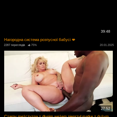
39:48
Нагородна система розпусної бабусі 💋
2287 переглядів
75%
20.01.2025
27:52
Czarny mężczyzna z długim wężem pieprzył matkę z dużym