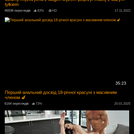
tyłkiem
46938 переглядів
83%
HD
17.11.2022
35:23
Перший анальний досвід 18-річної красуні з масивним
членом 🍆
6164 переглядів
73%
20.01.2025