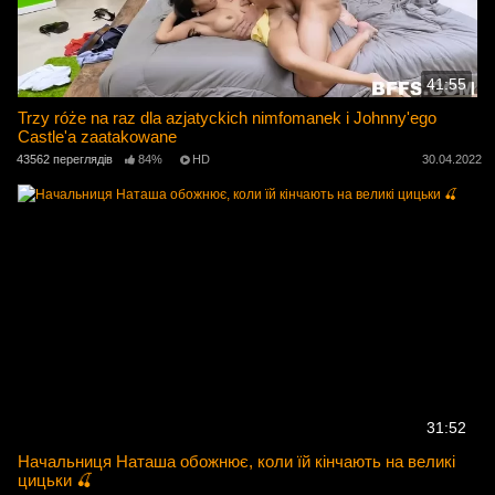
41:55
Trzy róże na raz dla azjatyckich nimfomanek i Johnny'ego
Castle'a zaatakowane
43562 переглядів
84%
HD
30.04.2022
31:52
Начальниця Наташа обожнює, коли їй кінчають на великі
цицьки 🍒