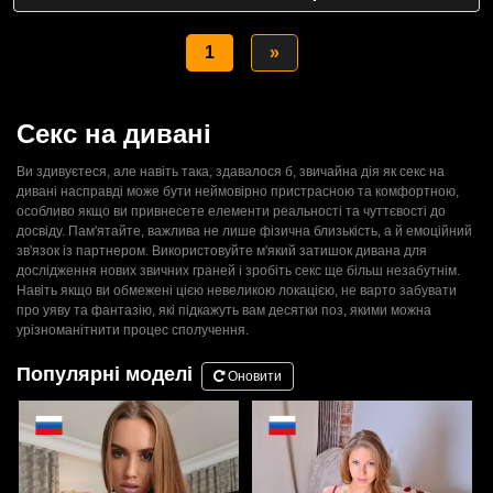
1
»
Секс на дивані
Ви здивуєтеся, але навіть така, здавалося б, звичайна дія як секс на
дивані насправді може бути неймовірно пристрасною та комфортною,
особливо якщо ви привнесете елементи реальності та чуттєвості до
досвіду. Пам'ятайте, важлива не лише фізична близькість, а й емоційний
зв'язок із партнером. Використовуйте м'який затишок дивана для
дослідження нових звичних граней і зробіть секс ще більш незабутнім.
Навіть якщо ви обмежені цією невеликою локацією, не варто забувати
про уяву та фантазію, які підкажуть вам десятки поз, якими можна
урізноманітнити процес сполучення.
Популярні моделі
Оновити