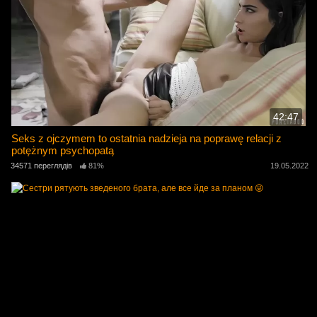
42:47
Seks z ojczymem to ostatnia nadzieja na poprawę relacji z
potężnym psychopatą
34571 переглядів
81%
19.05.2022