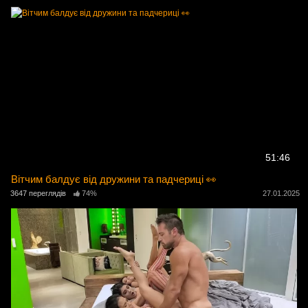
51:46
Вітчим балдує від дружини та падчериці 👀
3647 переглядів
74%
27.01.2025