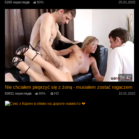
5265 переглядів
80%
25.01.2025
15:42
Nie chciałem pieprzyć się z żoną - musiałem zostać rogaczem
50831 переглядів
89%
HD
10.01.2022