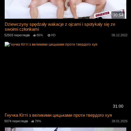
30:54
Dziewczyny spędzały wakacje z ojcami i spotykały się ze
swoimi członkami
52503 переглядів
86%
HD
06.12.2022
31:00
Гнучка Кітті з великими цицьками проти твердого хуя
5074 переглядів
78%
28.01.2025