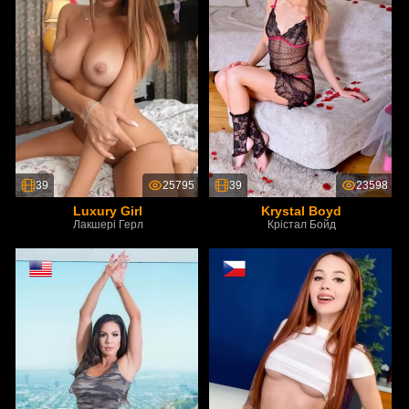
39
25795
39
23598
Luxury Girl
Krystal Boyd
Лакшері Герл
Крістал Бойд