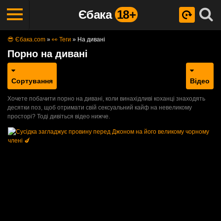
Єбака
18+
😎 Єбака.com
»
👀 Теги
»
На дивані
Порно на дивані
Сортування
Відео
Хочете побачити порно на дивані, коли винахідливі коханці знаходять
десятки поз, щоб отримати свій сексуальний кайф на невеликому
просторі? Тоді дивіться відео нижче.