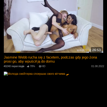
26:53
Jasmine Webb rucha się z facetem, podczas gdy jego żona
prosi go, aby wpuścił ją do domu
40240 переглядів
78%
HD
01.08.2022