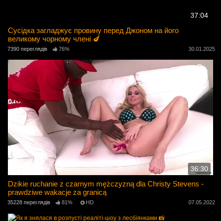
37:04
Сусідка загладжує провину перед Джоном на його
великому чорному члені 🍆
7390 переглядів
76%
30.01.2025
36:30
Dzikie ruchanie z czarnym mężczyzną dla Christy Stevens -
prawdziwe wakacje za granicą
35228 переглядів
81%
HD
07.05.2022