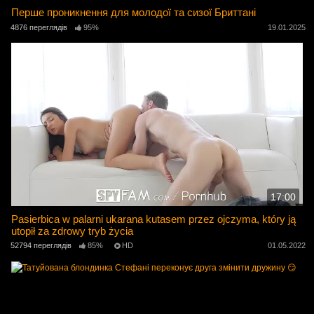
Перше проникнення для молодої та сизої Бриттані
4876 переглядів
95%
19.01.2025
17:00
Pasierbica w palarni ukarana kutasem przez ojczyma, który ją
utopił za zdrowy tryb życia
52794 переглядів
85%
HD
01.05.2022