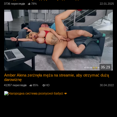
3736 переглядів
78%
22.01.2025
35:29
Amber Alena zerżnęła męża na streamie, aby otrzymać dużą
darowiznę
41357 переглядів
85%
HD
30.04.2022