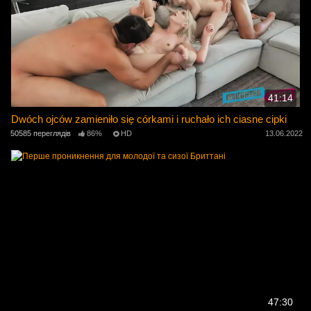
41:14
Dwóch ojców zamieniło się córkami i ruchało ich ciasne cipki
50585 переглядів
86%
HD
13.06.2022
47:30