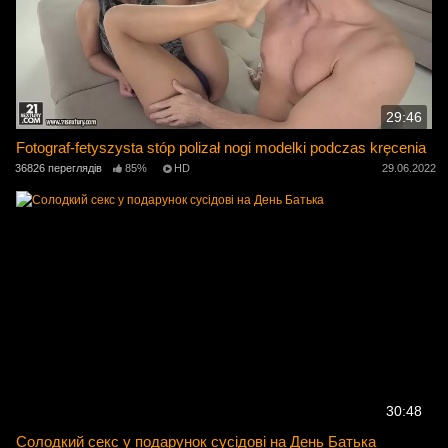
29:46
Fotograf-fetyszysta stóp polizał nogi modelki podczas kręcenia
36826 переглядів
85%
HD
29.06.2022
30:48
Солодкий секс у подарунок сусідові на День Батька