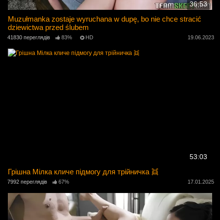
36:53
Muzułmanka zostaje wyruchana w dupę, bo nie chce stracić
dziewictwa przed ślubem
41830 переглядів
83%
HD
19.06.2023
53:03
Грішна Мілка кличе підмогу для трійничка 👯
7992 переглядів
67%
17.01.2025