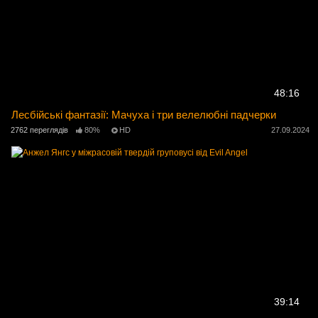
48:16
Лесбійські фантазії: Мачуха і три велелюбні падчерки
2762 переглядів
80%
HD
27.09.2024
39:14