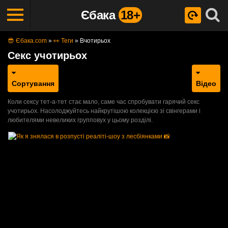
Єбака
18+
😎 Єбака.com
»
👀 Теги
»
Вчотирьох
Секс учотирьох
Сортування
Відео
Коли сексу тет-а-тет стає мало, саме час спробувати гарячий секс
учотирьох. Насолоджуйтесь найкрутішою колекцією зі свінгерами і
любителями невеликих групповух у цьому розділі.