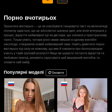
Порно вчотирьох
Трахатися вчотирьох — це як спробувати танцювати твіст на велосипеді:
спочатку здається, що це абсолютно шалена ідея, але коли втягуєшся у
процес, відчуття неймовірні! Це як дві пари, що злилися у пристрасному
танго. Тільки уявіть: чотири різні смаки змішані в одному коктейлі
насолоди, створюючи новий неймовірний смак. Навіть дивитися порно
вчотирьох під силу не кожному, що вже й говорити про безпосередню
участь у такій груповій розпусті! Якщо ви шукаєте гостроти відчуттів та
любовних пригод, ризикніть скуштувати цей вишуканий коктейль та
зловити свій кайф.
Популярні моделі
Оновити