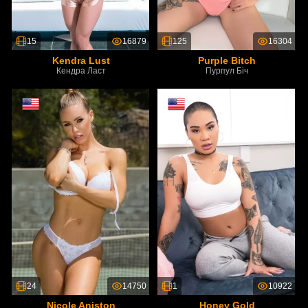
15
16879
125
16304
Kendra Lust
Purple Bitch
Кендра Ласт
Пурпул Біч
24
14750
1
10922
Nicole Aniston
Honey Gold