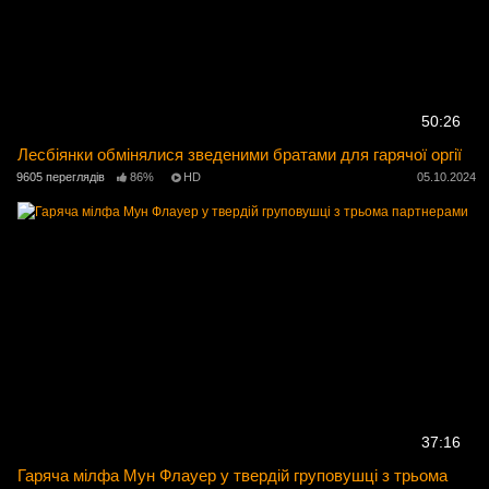
50:26
Лесбіянки обмінялися зведеними братами для гарячої оргії
9605 переглядів
86%
HD
05.10.2024
37:16
Гаряча мілфа Мун Флауер у твердій груповушці з трьома