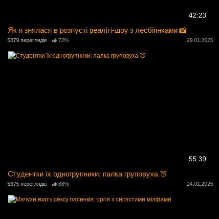
42:23
Як я знялася в розпусті реаліті-шоу з лесбіянками 📸
5879 переглядів
72%
29.01.2025
55:39
Студентки їх одногрупники: палка груповуха 🍑
5375 переглядів
88%
24.01.2025