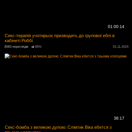
01:00:14
Секс-терапія учотирьох призводить до групової еблі в
кабінеті Роббі
8083 переглядів
85%
01.11.2024
38:17
Секс-бомба з великою дупою: Слімтик Віка ебется з