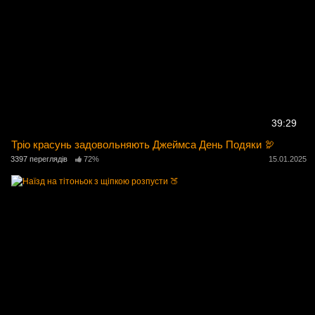
39:29
Тріо красунь задовольняють Джеймса День Подяки 🦃
3397 переглядів
72%
15.01.2025