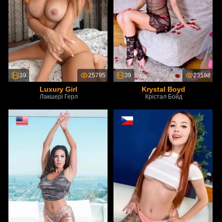
39
25795
39
23598
Luxury Girl
Krystal Boyd
Лакшері Герл
Крістал Бойд