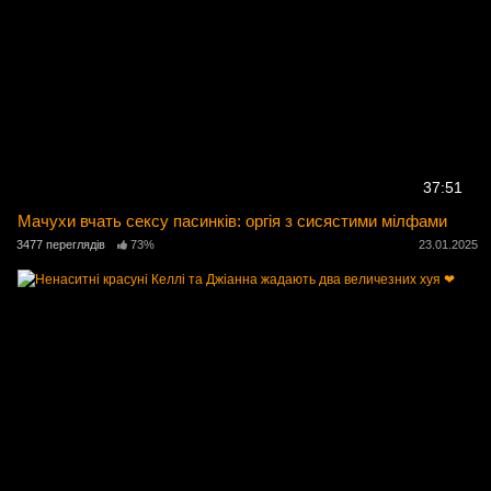
37:51
Мачухи вчать сексу пасинків: оргія з сисястими мілфами
3477 переглядів
73%
23.01.2025