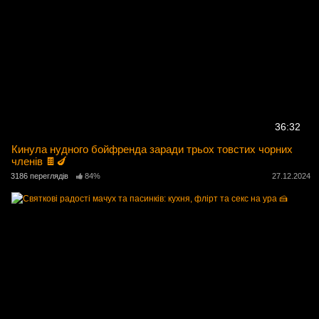
36:32
Кинула нудного бойфренда заради трьох товстих чорних
членів 🍫🍆
3186 переглядів
84%
27.12.2024