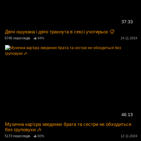
37:33
Двічі ошукана і двічі трахнута в сексі учотирьох 🥵
5745 переглядів
94%
24.11.2024
46:13
Музична кар'єра зведених брата та сестри не обходиться
без груповухи 🎶
5173 переглядів
60%
12.11.2024