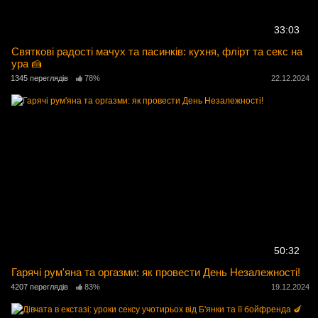
33:03
Святкові радості мачух та пасинків: кухня, флірт та секс на
ура 🍰
1345 переглядів
78%
22.12.2024
50:32
Гарячі рум'яна та оргазми: як провести День Незалежності!
4207 переглядів
83%
19.12.2024