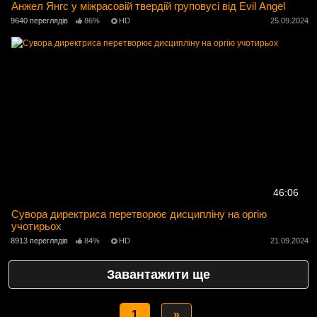
Анжел Янгс у міжрасовій твердій груповусі від Evil Angel
9640 переглядів
86%
HD
25.09.2024
46:06
Сувора директриса перетворює дисципліну на оргію
учотирьох
8913 переглядів
84%
HD
21.09.2024
Завантажити ще
1
»