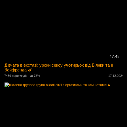
47:48
Дівчата в екстазі: уроки сексу учотирьох від Б'янки та її
бойфренда 🍆
7439 переглядів
78%
17.12.2024