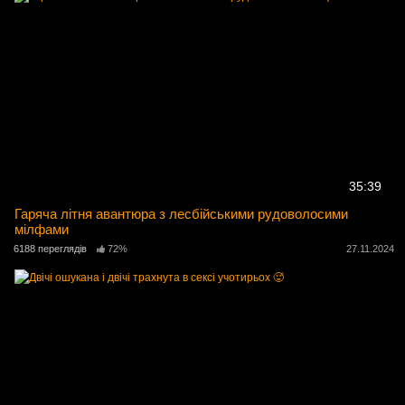
35:39
Гаряча літня авантюра з лесбійськими рудоволосими
мілфами
6188 переглядів
72%
27.11.2024