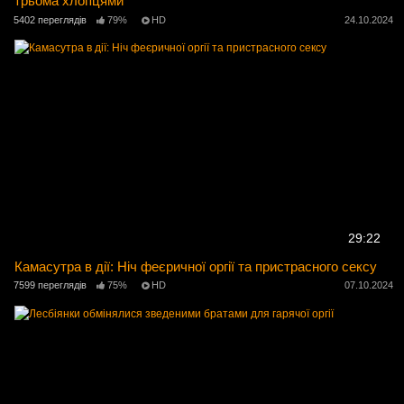
трьома хлопцями
5402 переглядів
79%
HD
24.10.2024
29:22
Камасутра в дії: Ніч феєричної оргії та пристрасного сексу
7599 переглядів
75%
HD
07.10.2024