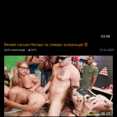
43:06
Великі сиськи Наташі та семеро зухвальців 🤯
1629 переглядів
80%
07.01.2025
36:33