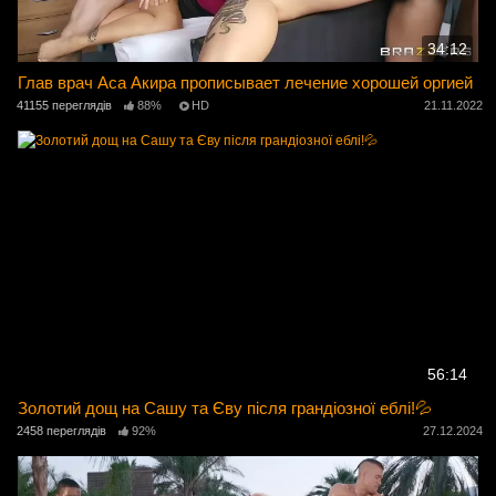
34:12
Глав врач Аса Акира прописывает лечение хорошей оргией
41155 переглядів
88%
HD
21.11.2022
56:14
Золотий дощ на Сашу та Єву після грандіозної еблі!💦
2458 переглядів
92%
27.12.2024