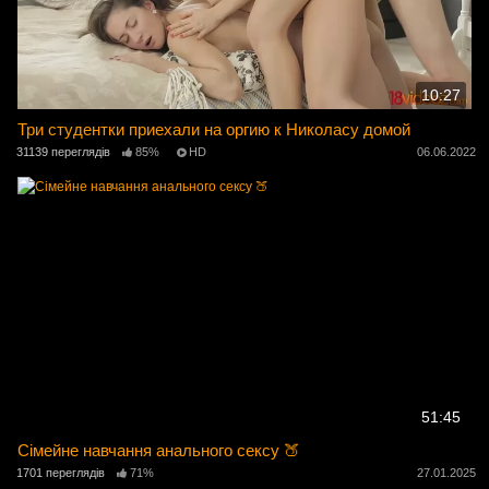
10:27
Три студентки приехали на оргию к Николасу домой
31139 переглядів
85%
HD
06.06.2022
51:45
Сімейне навчання анального сексу 🍑
1701 переглядів
71%
27.01.2025