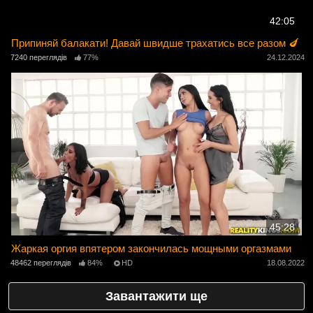
42:05
Припиняй балакати! Давай швидше трахатись все разом 🍆
7240 переглядів
77%
24.12.2024
45:28
Жаркая оргия впятером закончилась мощными оргазмами
48462 переглядів
84%
HD
18.08.2022
Завантажити ще