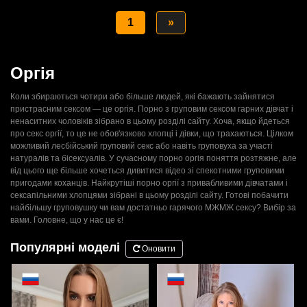
1
»
Оргія
Коли збираються чотири або більше людей, які бажають зайнятися
пристрасним сексом — це оргія. Порно з груповим сексом гарних дівчат і
ненаситних чоловіків зібрано в цьому розділі сайту. Хоча, якщо йдеться
про секс оргії, то це не обов'язково хлопці і дівки, що трахаються. Цілком
можливий лесбійський груповий секс або навіть груповуха за участі
натуралів та бісексуалів. У сучасному порно оргія поняття розтяжне, але
від цього ще більше хочеться дивитися відео зі спекотними груповими
пригодами коханців. Найкрутіші порно оргії з привабливими дівчатами і
сексапільними хлопцями зібрані в цьому розділі сайту. Готові побачити
найбільшу груповушку чи вам достатньо гарячого МЖМЖ сексу? Вибір за
вами. Головне, що у нас це є!
Популярні моделі
Оновити