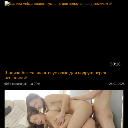
50:16
Шалива Анісса влаштовує оргію для подруги перед
весіллям 🎉
6064 переглядів
70%
28.01.2025