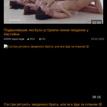
30:00
Подвыпившие лесбухи устроили лизню пизденок у
бассейна
43939 переглядів
85%
HD
03.01.2023
38:16
Сестри рятують зведеного брата, але все йде за планом 😜