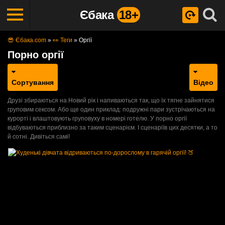
Єбака
18+
😎 Єбака.com
»
👀 Теги
»
Оргії
Порно оргії
Сортування
Відео
Друзі збираються на Новий рік і напиваються так, що їх тягне зайнятися
груповим сексом. Або ще один приклад: подружні пари зустрічаються на
курорті і влаштовують груповуху в номері готелю. У порно оргії
відбуваються приблизно за таким сценарієм. І сценаріїв цих десятки, а то
й сотні. Дивіться самі!