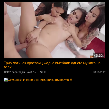
45:30
Трио латинок-красавиц жадно выебали одного мужика на
всех
42492 переглядів
80%
HD
08.05.2022