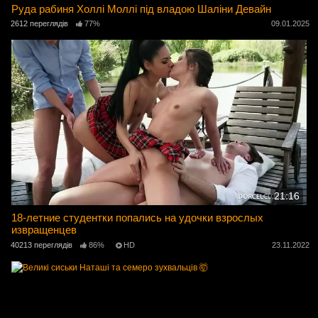
Руда рабиня Холлі Моллі під владою Шаліни Девайн
2612 переглядів
77%
09.01.2025
21:16
18-летние студентки попались на удочки взрослых
извращенцев
40213 переглядів
86%
HD
23.11.2022