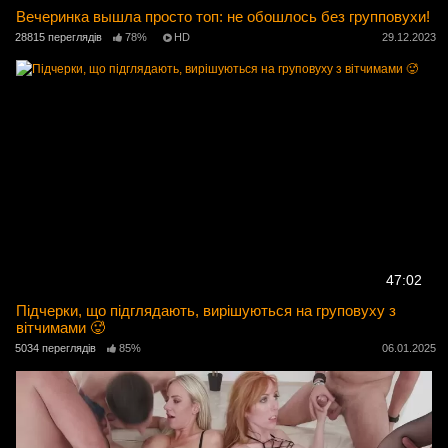
Вечеринка вышла просто топ: не обошлось без групповухи!
28815 переглядів
78%
HD
29.12.2023
47:02
Підчерки, що підглядають, вирішуються на груповуху з
вітчимами 🥵
5034 переглядів
85%
06.01.2025