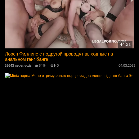
44:31
Лорен Филлипс с подругой проводят выходные на
анальном ганг банге
52643 переглядів
84%
HD
04.03.2023