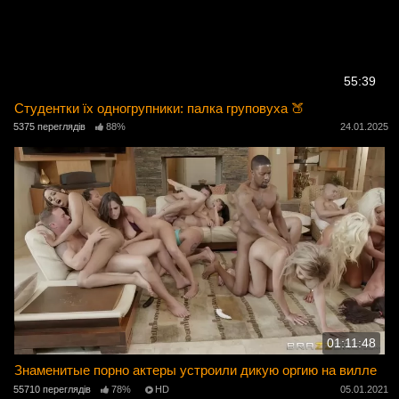
55:39
Студентки їх одногрупники: палка груповуха 🍑
5375 переглядів
88%
24.01.2025
01:11:48
Знаменитые порно актеры устроили дикую оргию на вилле
55710 переглядів
78%
HD
05.01.2021