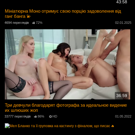
43:58
Мініатюрна Моно отримує свою порцію задоволення від
ганг банга 💫
4694 переглядів
72%
02.01.2025
36:59
Три девчули благодарят фотографа за идеальное видение
их шлюших жоп
33777 переглядів
86%
HD
01.05.2022