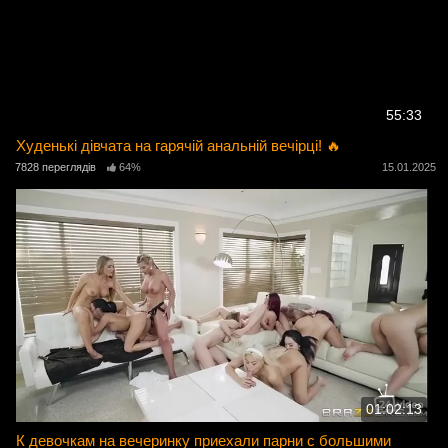
55:33
Худенькі дівчата на гарячій анальній вечірці! 🔥
7828 переглядів
64%
15.01.2025
01:02:13
К девочкам на вечеринку приехали парни с большими