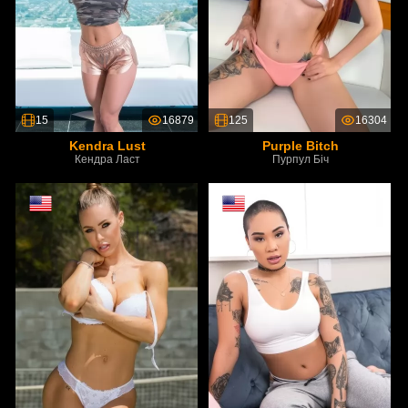
15
16879
125
16304
Kendra Lust
Purple Bitch
Кендра Ласт
Пурпул Біч