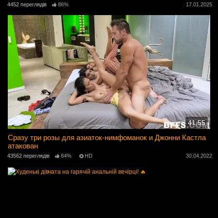
4452 переглядів
86%
17.01.2025
41:55
Сразу три розы для азиаток-нимфоманок и Джонни Кастла
атакован
43562 переглядів
84%
HD
30.04.2022