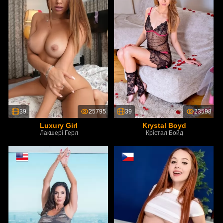
39
25795
39
23598
Luxury Girl
Krystal Boyd
Лакшері Герл
Крістал Бойд