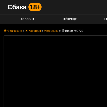
Єбака
18+
ГОЛОВНА
НАЙКРАЩЕ
КА
😎 Єбака.com
»
🔥 Категорії
»
Міжрасове
»
🔞 Відео №9722