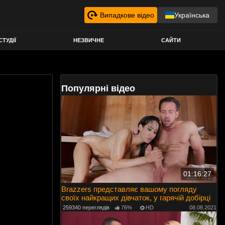
Випадкове відео
Українська
СТУДІЇ
НЕЗВИЧНЕ
САЙТИ
Популярні відео
01:16:27
Brazzers представляє вашому погляду
своїх найкращих дівчаток, у гарячій добірці
259340 переглядів
76%
HD
08.08.2021