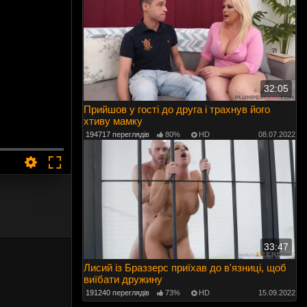
32:05
Прийшов у гості до друга і трахнув його
хтиву мамку
194717 переглядів
80%
HD
08.07.2022
33:47
Лисий із Браззерс приїхав до в'язниці, щоб
виїбати дружину
191240 переглядів
73%
HD
15.09.2022