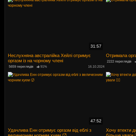
31:57
Неслухняна австралійка Хейлі отримує
Отримала оргаз
оргазм із на чорному члені
2222 переглядів
5659 переглядів
91%
16.10.2024
47:52
Удачлива Енн отримує оргазм від еблі з
Хочу втекти д
величезним чорним хуем 🥵
більше уваги 🏋️