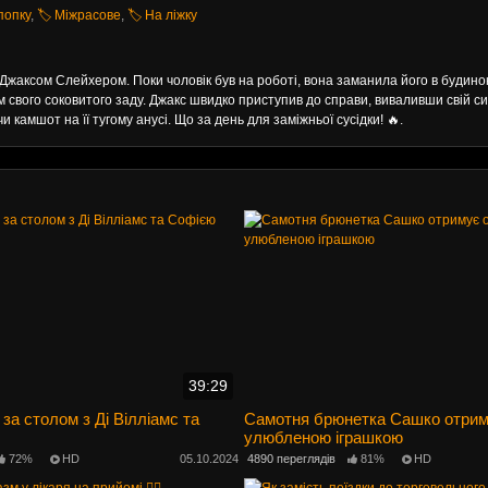
 попку
,
🏷️ Міжрасове
,
🏷️ На ліжку
жаксом Слейхером. Поки чоловік був на роботі, вона заманила його в будинок
свого соковитого заду. Джакс швидко приступив до справи, виваливши свій си
 камшот на її тугому анусі. Що за день для заміжньої сусідки! 🔥.
39:29
 за столом з Ді Вілліамс та
Самотня брюнетка Сашко отрим
улюбленою іграшкою
72%
HD
05.10.2024
4890 переглядів
81%
HD