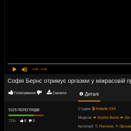
0:00
/ 0:00
Софія Бернс отримує оргазми у міжрасовій п
Голосування
Скачати
Деталі
Студии:
🎬 Hotwife XXX
5325 ПЕРЕГЛЯДІВ
Модели:
💋 Sophia Burns
💋 Jax
72%
8
3
Категорії:
📁 Панчохи
,
📁 Оргаз