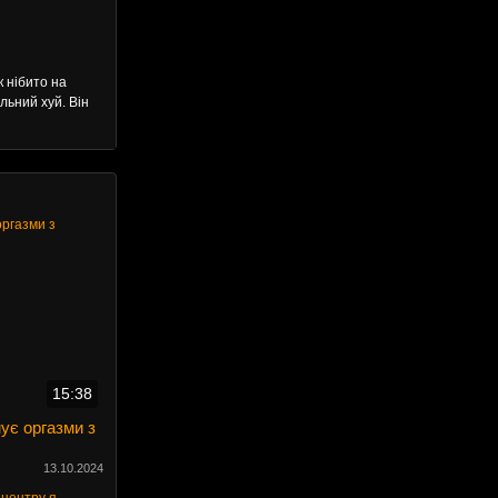
 нібито на
льний хуй. Він
15:38
ує оргазми з
13.10.2024