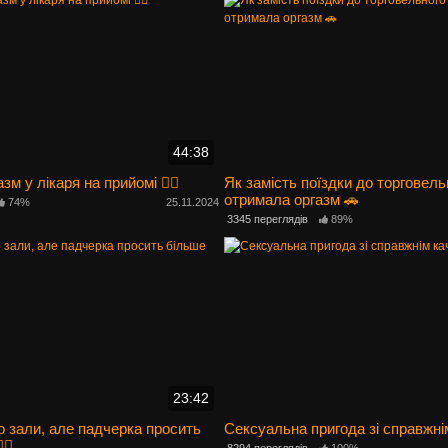
44:38
м у лікаря на прийомі 👩‍⚕️
Як замість поїздки до торговель
отримала оргазм 🚗
74%
25.11.2024
3345 переглядів
89%
23:42
о зали, але падчерка просить
Сексуальна пригода зі справжні
‍♂️
8294 переглядів
100%