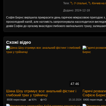
Теги:
🏷️ У спальні
,
🏷️ Кінчив на
Додано: 2024-12-18
Софія Бернс вирішила прикрасити день гарячою міжрасовою пригодою з Д
прохолодний напій, але натомість запропонувала насолодитися виглядом 
довів Софію до оргазму внаслідок глибокого вагінального траху, залишаючи
Схожі відео
47:46
Шина Шоу отримує все: анальний фістинг і
Гарячі розваги
глибокий трах у трійничці
Софією Бернс
8938 переглядів
80%
HD
15.10.2024
6406 переглядів