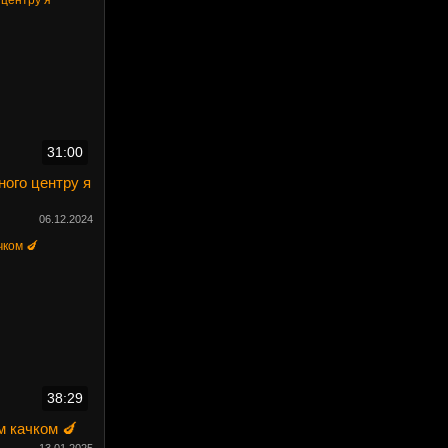
31:00
ного центру я
06.12.2024
38:29
м качком 🍆
13.01.2025