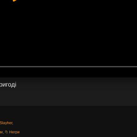
ригоді
 Slayher
,
ми
,
📁 Негри