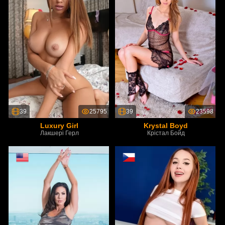
39
25795
39
23598
Luxury Girl
Krystal Boyd
Лакшері Герл
Крістал Бойд