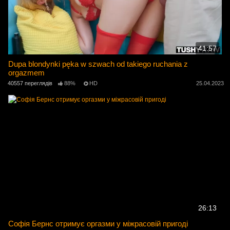
41:57
Dupa blondynki pęka w szwach od takiego ruchania z
orgazmem
40557 переглядів
88%
HD
25.04.2023
26:13
Софія Бернс отримує оргазми у міжрасовій пригоді