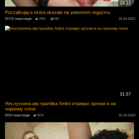
24:12
Początkująca skóra okazała się potworem orgazmu
35715 переглядів
76%
HD
25.04.2022
31:57
Неслухняна австралійка Хейлі отримує оргазм із на
чорному члені
5659 переглядів
91%
16.10.2024