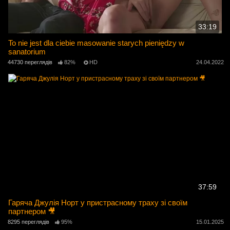
33:19
To nie jest dla ciebie masowanie starych pieniędzy w
sanatorium
44730 переглядів
82%
HD
24.04.2022
37:59
Гаряча Джулія Норт у пристрасному траху зі своїм
партнером 🎥
8295 переглядів
95%
15.01.2025