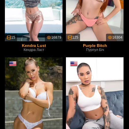
15
16879
125
16304
Kendra Lust
Purple Bitch
Кендра Ласт
Пурпул Біч