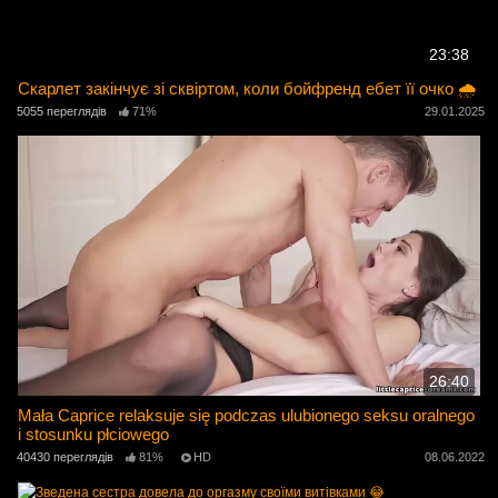
23:38
Скарлет закінчує зі сквіртом, коли бойфренд ебет її очко 🌧️
5055 переглядів
71%
29.01.2025
26:40
Mała Caprice relaksuje się podczas ulubionego seksu oralnego
i stosunku płciowego
40430 переглядів
81%
HD
08.06.2022