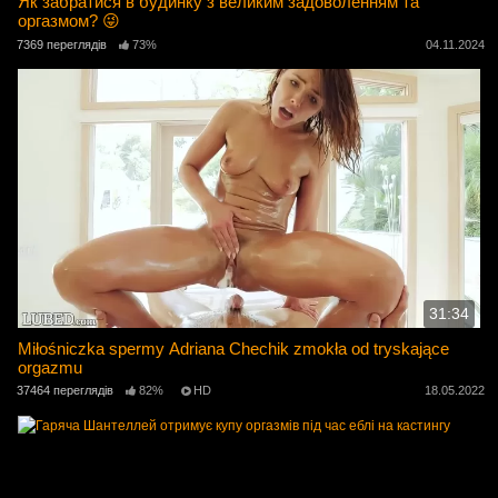
Як забратися в будинку з великим задоволенням та
оргазмом? 😜
7369 переглядів
73%
04.11.2024
31:34
Miłośniczka spermy Adriana Chechik zmokła od tryskające
orgazmu
37464 переглядів
82%
HD
18.05.2022