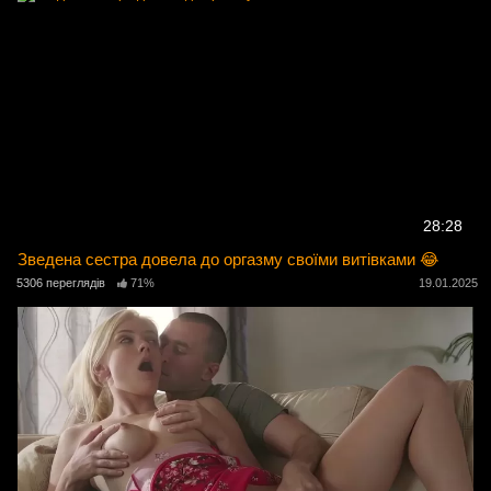
28:28
Зведена сестра довела до оргазму своїми витівками 😂
5306 переглядів
71%
19.01.2025