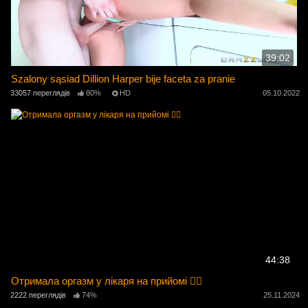
39:02
Szalony sąsiad Dillion Harper bije faceta za pranie
33057 переглядів
80%
HD
05.10.2022
44:38
Отримала оргазм у лікаря на прийомі 👩‍⚕️
2222 переглядів
74%
25.11.2024