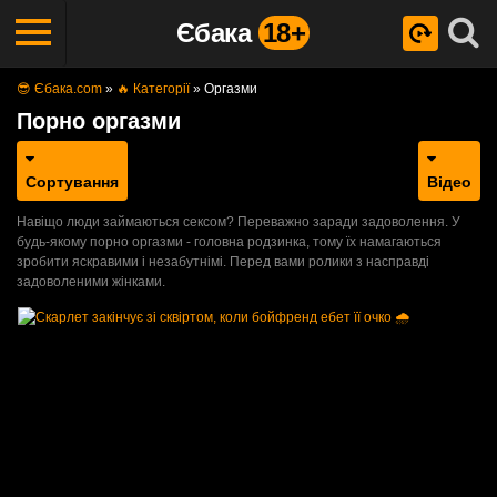
Єбака
18+
😎 Єбака.com
»
🔥 Категорії
»
Оргазми
Порно оргазми
Сортування
Відео
Навіщо люди займаються сексом? Переважно заради задоволення. У
будь-якому порно оргазми - головна родзинка, тому їх намагаються
зробити яскравими і незабутнімі. Перед вами ролики з насправді
задоволеними жінками.