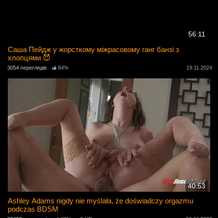
56:11
Саша Пейдж у жорсткому міжрасовому ганг банзі з
хлопцями 😈
3054 переглядів
84%
19.11.2024
40:53
Ashley Adams nigdy nie myślała, że ​​doświadczy orgazmu
podczas BDSM