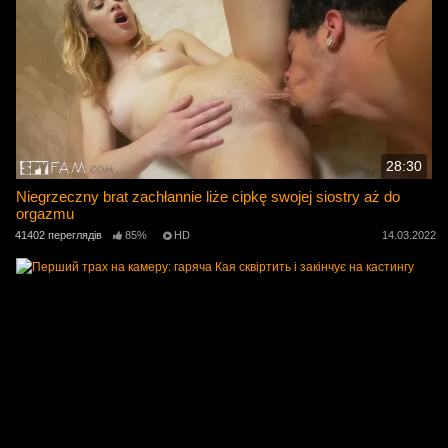
28:30
Niegrzeczny brat zachłannie liże cipkę swojej siostry aż do
orgazmu
41402 переглядів
85%
HD
14.03.2022