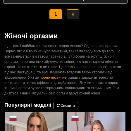
1
»
Жіночі оргазми
Що в сексі найбільше приносить задоволення? Однозначно оргазм.
Порно, якою б воно не було тематики, так само зводитись до того, що
все закінчується екстазом партнерів. Тут зібрані найкрутіші жіночі
оргазми, перегляд яких збуджує сильніше, ніж навіть гаряча ебля на
екрані. Це не жарти та не кліше. Це реально офігенне порно, оргазми
під час мастурбації та еблі змушують глядачів також стогнати від
задоволення. Як і це
порно незвичне
, зайдіть заради інтересу за
посиланням, точно офігеєте від побаченого. Як у житті, так і в порно
жіночий оргазм буває кліторальним, вагінальним та струминним. Тож
дивіться з нами, як умілий секс оргазм дарує кожній жінці!
Популярні моделі
Оновити