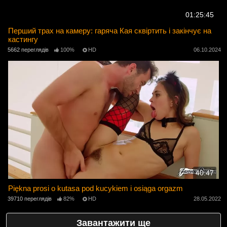
01:25:45
Перший трах на камеру: гаряча Кая сквіртить і закінчує на
кастингу
5662 переглядів
100%
HD
06.10.2024
40:47
Piękna prosi o kutasa pod kucykiem i osiąga orgazm
39710 переглядів
82%
HD
28.05.2022
Завантажити ще