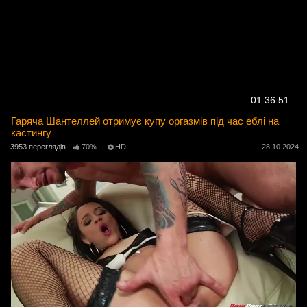
01:36:51
Гаряча Шантеллей отримує купу оргазмів під час еблі на
кастингу
3953 переглядів
70%
HD
28.10.2024