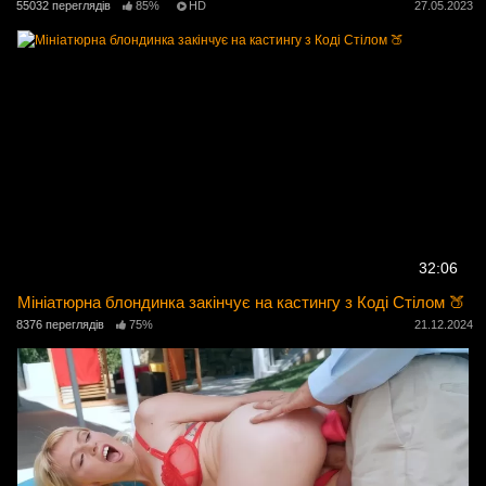
55032 переглядів
85%
HD
27.05.2023
32:06
Мініатюрна блондинка закінчує на кастингу з Коді Стілом 🍑
8376 переглядів
75%
21.12.2024