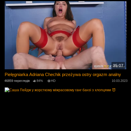
35:07
Pielęgniarka Adriana Chechik przeżywa ostry orgazm analny
46859 переглядів
84%
HD
10.03.2023