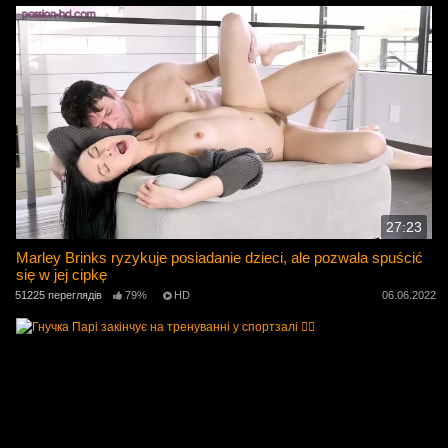
27:23
Marley Brinks ryzykuje posiadanie dzieci, ale pozwala spuścić
się w jej cipkę
51225 переглядів
79%
HD
06.06.2022