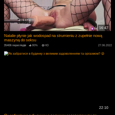
16:47
Natalie płynie jak wodospad na strumieniu z zupełnie nową
maszyną do seksu
35406 переглядів
80%
HD
27.06.2022
22:10