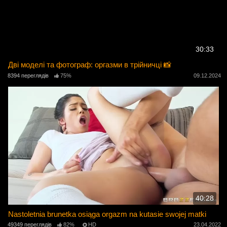
30:33
Дві моделі та фотограф: оргазми в трійничці 📸
8394 переглядів
75%
09.12.2024
40:28
Nastoletnia brunetka osiąga orgazm na kutasie swojej matki
49349 переглядів
82%
HD
23.04.2022