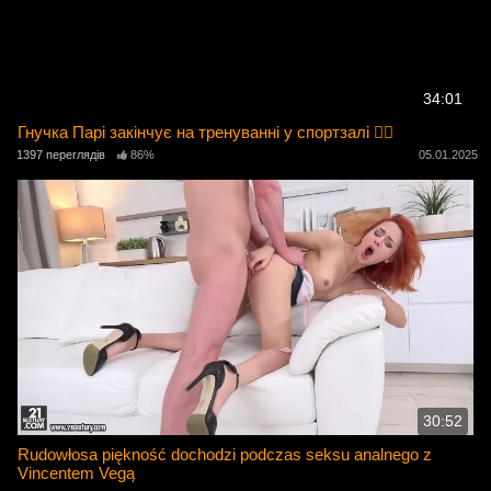
34:01
Гнучка Парі закінчує на тренуванні у спортзалі 🏋️‍♀️
1397 переглядів
86%
05.01.2025
30:52
Rudowłosa piękność dochodzi podczas seksu analnego z
Vincentem Vegą