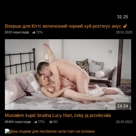
31:25
Вперше для Кітті: величезний чорний хуй розтягує анус 🍆
2633 переглядів
72%
28.01.2025
24:24
Musiałem kupić brudną Lucy Hart, żeby ją przeleciała
48460 переглядів
77%
HD
28.03.2022