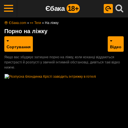
Єбака
18+
😎 Єбака.com
»
👀 Теги
»
На ліжку
Порно на ліжку
Сортування
Відео
Якщо вас збуджує затишне порно на ліжку, коли коханці віддаються
пристрасті й розпусті у звичній інтимній обстановці, дивіться такі відео
нижче.