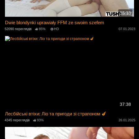
35:33
Dwie blondynki uprawiały FFM ze swoim szefem
52090 переглядів
85%
HD
07.01.2023
37:38
Лесбійські втіхи: Ліо та пригоди зі страпоном 🍆
4345 переглядів
93%
26.01.2025