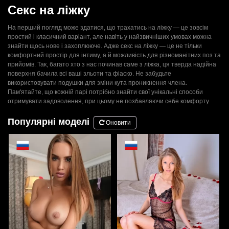
Секс на ліжку
На перший погляд може здатися, що трахатись на ліжку — це зовсім
простий і класичний варіант, але навіть у найзвичніших умовах можна
знайти щось нове і захоплююче. Адже секс на ліжку — це не тільки
комфортний простір для інтиму, а й можливість для різноманітних поз та
прийомів. Так, багато хто з нас починав саме з ліжка, ця тверда надійна
поверхня бачила всі ваші зльоти та фіаско. Не забудьте
використовувати подушки для зміни кута проникнення члена.
Пам'ятайте, що кожній парі потрібно знайти свої унікальні способи
отримувати задоволення, при цьому не позбавляючи себе комфорту.
Популярні моделі
Оновити