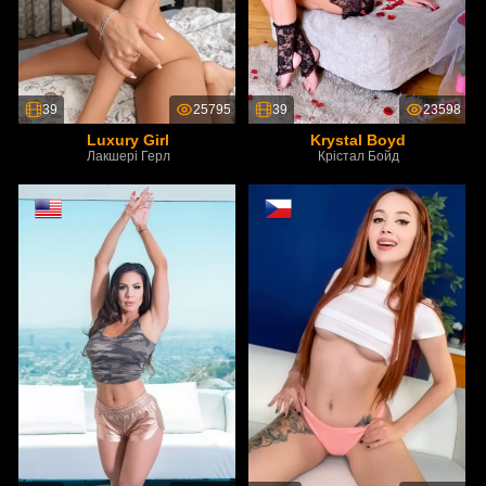
39
25795
39
23598
Luxury Girl
Krystal Boyd
Лакшері Герл
Крістал Бойд