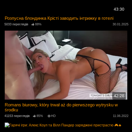
43:30
Розпусна блондинка Крісті заводить інтрижку в готелі
5033 переглядів
88%
30.01.2025
42:28
Romans biurowy, który trwał aż do pierwszego wytrysku w
środku
41153 переглядів
85%
HD
11.06.2022