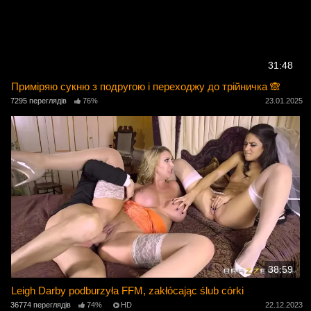
31:48
Приміряю сукню з подругою і переходжу до трійничка 🙈
7295 переглядів
76%
23.01.2025
38:59
Leigh Darby podburzyła FFM, zakłócając ślub córki
36774 переглядів
74%
HD
22.12.2023