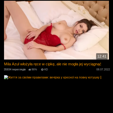
12:41
Mila Azul włożyła ręce w cipkę, ale nie mogła jej wyciągnąć
35934 переглядів
86%
HD
08.07.2022