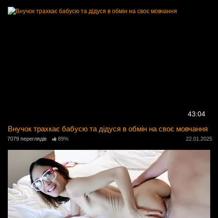
43:04
Внучок трахкає бабусю та дідуся в обмін на своє мовчання
7079 переглядів
89%
22.01.2025