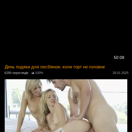
50:08
День подяки для лесбіянок: коли торт не головне
6290 переглядів
100%
26.01.2025