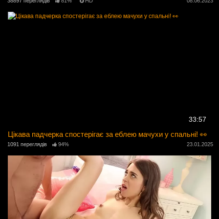
38897 переглядів
81%
HD
08.06.2023
33:57
Цікава падчерка спостерігає за еблею мачухи у спальні! 👀
1091 переглядів
94%
23.01.2025