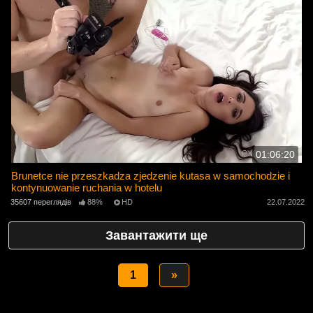
01:06:20
Brunetce nie przeszkadza zjedzenie kutasa w samochodzie i
kontynuowanie ruchania w hotelu
35607 переглядів
88%
HD
22.07.2022
Завантажити ще
1
»