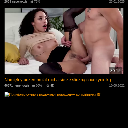
2669 переглядів
76%
23.01.2025
30:19
Namiętny uczeń-mulat rucha się ze śliczną nauczycielką
46371 переглядів
80%
HD
10.09.2022