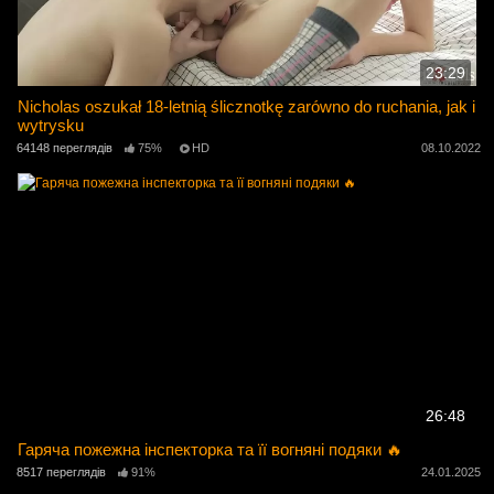
23:29
Nicholas oszukał 18-letnią ślicznotkę zarówno do ruchania, jak i
wytrysku
64148 переглядів
75%
HD
08.10.2022
26:48
Гаряча пожежна інспекторка та її вогняні подяки 🔥
8517 переглядів
91%
24.01.2025