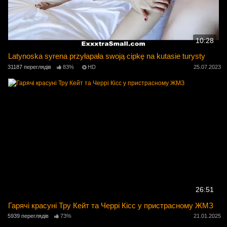
10:28
Latynoska syrena przyłapała swoją cipkę na kutasie turysty
31187 переглядів
83%
HD
25.07.2023
26:51
Гарячі красуні Тру Кейт та Черрі Кісс у пристрасному ЖМЗ
5939 переглядів
73%
21.01.2025