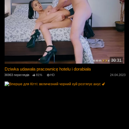
30:31
Dziwka udawała pracownicę hotelu i dorabiała
36963 переглядів
81%
HD
24.04.2023