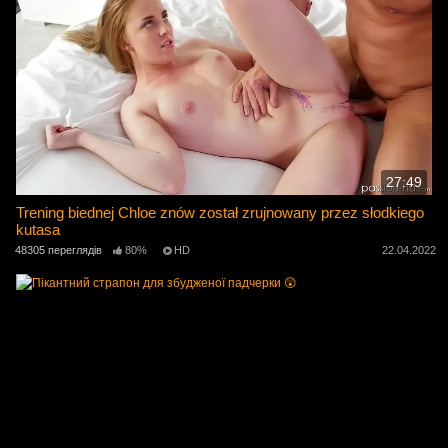
27:49
Trening biednej Chloe znów został zrujnowany przez słodkiego
kutasa
48305 переглядів
80%
HD
22.04.2022