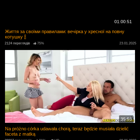
01:00:51
Життя за своїми правилами: вечірка у хресної на повну
котушку 🍾
2124 переглядів
75%
23.01.2025
35:53
Na próżno córka udawała chorą, teraz będzie musiała dzielić
faceta z matką