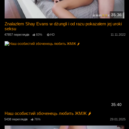
35:36
Znalazłem Shay Evans w dżungli i od razu pokazałem jej uroki
seksu
47857 переглядів
83%
HD
11.11.2022
35:40
Наш особистий збоченець любить ЖМЖ 🌶️
5438 переглядів
76%
29.01.2025