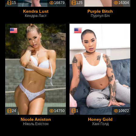
15
16879
125
16304
Kendra Lust
Purple Bitch
Кендра Ласт
Пурпул Біч
24
14750
1
10922
Nicole Aniston
Honey Gold
Ніколь Еністон
Хані Голд