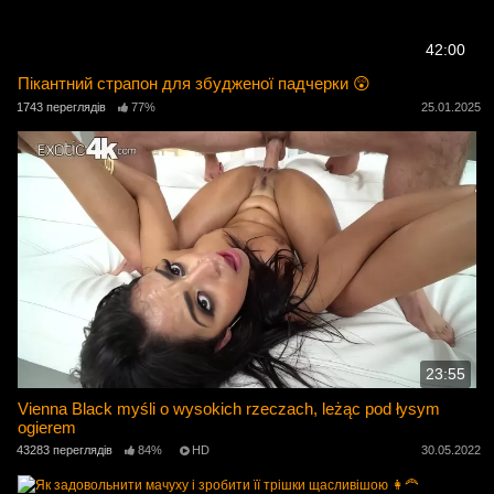
42:00
Пікантний страпон для збудженої падчерки 😲
1743 переглядів
77%
25.01.2025
23:55
Vienna Black myśli o wysokich rzeczach, leżąc pod łysym
ogierem
43283 переглядів
84%
HD
30.05.2022