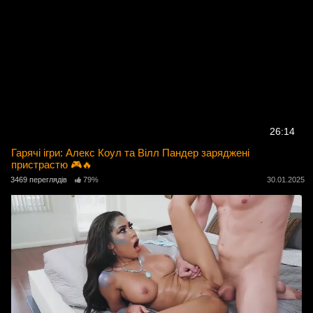
26:14
Гарячі ігри: Алекс Коул та Вілл Пандер заряджені
пристрастю 🎮🔥
3469 переглядів
79%
30.01.2025