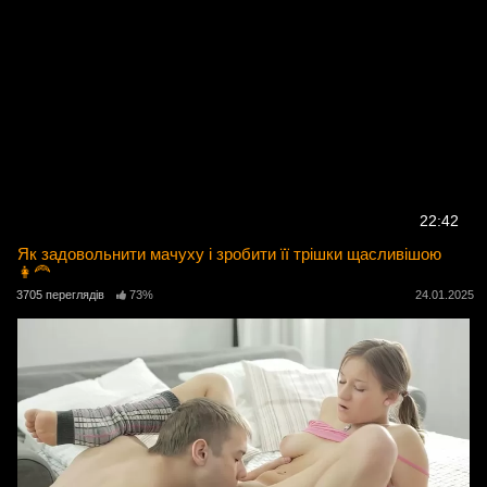
22:42
Як задовольнити мачуху і зробити її трішки щасливішою
👩‍🦰
3705 переглядів
73%
24.01.2025