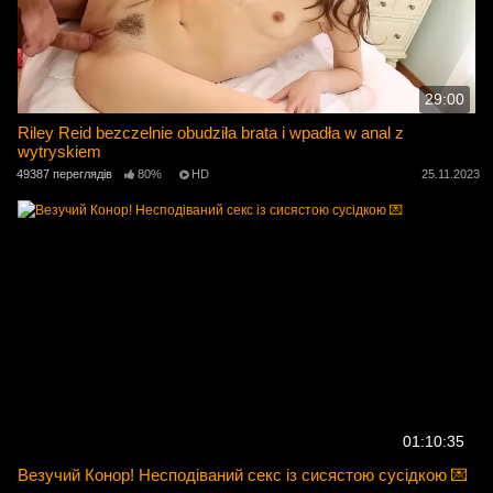
29:00
Riley Reid bezczelnie obudziła brata i wpadła w anal z
wytryskiem
49387 переглядів
80%
HD
25.11.2023
01:10:35
Везучий Конор! Несподіваний секс із сисястою сусідкою 💌