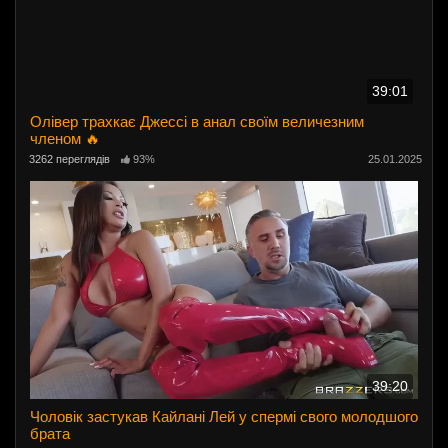
39:01
Олівер трахкає Джессі в анал своїм величезним
членом 🔥
3262 переглядів
93%
25.01.2025
39:20
Чоловік застукав Кайлані Лей у спермі свого молодшого
брата