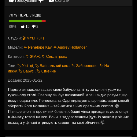
Голосування
Скачати
7079 ПЕРЕГЛЯДІВ
89%
15
2
Студии:
🎬 MYLF (3+)
Модели:
💋 Penelope Kay
,
💋 Audrey Hollander
Категорії:
📁 ЖМЖ
,
📁 Секс втрьох
Теги:
🏷️ У сітці
,
🏷️ Вагінальний секс
,
🏷️ Заборонене
,
🏷️ На
ліжку
,
🏷️ Бабусі
,
🏷️ Сімейне
Додано: 2025-01-22
Паркер випадково застає свою бабусю та тітку за кунілінгусом на
кухонному столі. Спершу він був шокований, але швидко розуміє, що
йому пощастило. Пенелопа та Одрі вирішують, що найкращий спосіб
зберегти його мовчання – зайнятися з ним оральним сексом. 🥵
Пізніше вночі, в еротичній білизні, обидві жінки приходять до хлопця
в кімнату, готові на все. Вони із задоволенням їдуть із онуком у різних
позах, а у фіналі отримують камшот на свої обличчя. 🤯.