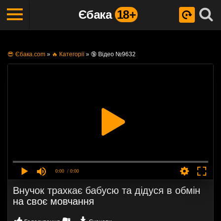
Єбака
18+
😎 Єбака.com
»
🔥 Категорії
»
🔞 Відео №9632
0:00
/ 0:00
Внучок трахкає бабусю та дідуся в обмін
на своє мовчання