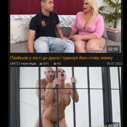
32:05
Прийшов у гості до друга і трахнув його хтиву мамку
194717 переглядів
80%
HD
08.07.2022
33:47