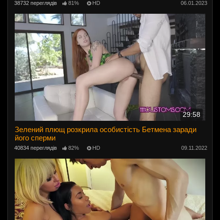
38732 переглядів
81%
HD
06.01.2023
29:58
Зелений плющ розкрила особистість Бетмена заради
його сперми
40834 переглядів
82%
HD
09.11.2022