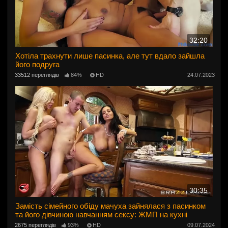
32:20
Хотіла трахнути лише пасинка, але тут вдало зайшла
його подруга
33512 переглядів
84%
HD
24.07.2023
30:35
Замість сімейного обіду мачуха зайнялася з пасинком
та його дівчиною навчанням сексу: ЖМП на кухні
2675 переглядів
93%
HD
09.07.2024