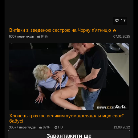
32:17
Витівки зі зведеною сестрою на Чорну п'ятницю 🔥
6357 переглядів
94%
07.01.2025
32:42
Хлопець трахкає великим хуєм доглядальницю своєї
бабусі
30577 переглядів
87%
HD
13.08.2022
Завантажити ще