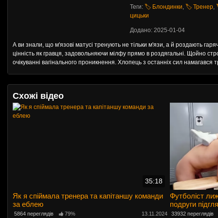
Теги:
🏷️ Блондинки
,
🏷️ Тренер
,
цицьки
Додано: 2025-01-04
А ви знали, що м'язові матусі тренують не тільки м'язи, а й роздають гар
цінність як гравця, задовольняючи мілфу прямо в роздягальні. Щойно стр
очікуванні вагінального проникнення. Хлопець з останніх сил намагався
Схожі відео
35:18
Як я спіймала тренера та капітаншу команди
Футболіст лиж
за еблею
подруги підгл
5864 переглядів
79%
13.11.2024
33932 переглядів