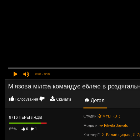
0:00
/ 0:00
М'язова мілфа командує еблею в роздягальні
Голосування
Скачати
Деталі
Студии:
🎬 MYLF (3+)
9716 ПЕРЕГЛЯДІВ
Модели:
💋 Fitwife Jewels
85%
6
1
Категорії:
📁 Великі цицьки
,
📁 З