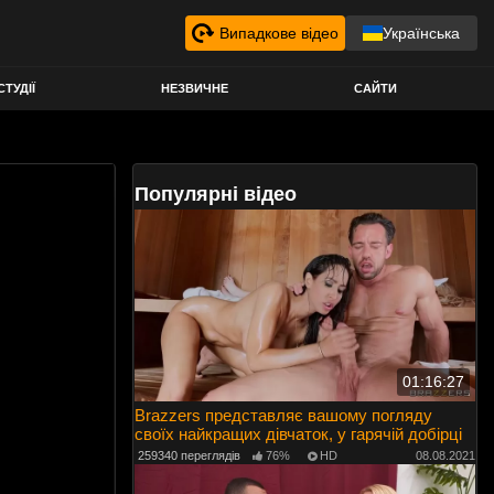
Випадкове відео
Українська
СТУДІЇ
НЕЗВИЧНЕ
САЙТИ
Популярні відео
01:16:27
Brazzers представляє вашому погляду
своїх найкращих дівчаток, у гарячій добірці
259340 переглядів
76%
HD
08.08.2021