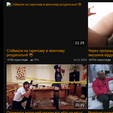
21:29
Спіймали на гарячому в жіночому
Через програ
роздягальні! 😳
змушена відда
чорних членів
4799 переглядів
75%
14.11.2024
40750 переглядів
25:20
Отримати анальний оргазм від еблі на місці
Розкішні сучк