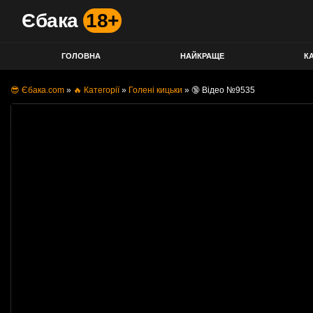
Єбака
18+
ГОЛОВНА
НАЙКРАЩЕ
КА
😎 Єбака.com
»
🔥 Категорії
»
Голені кицьки
»
🔞 Відео №9535