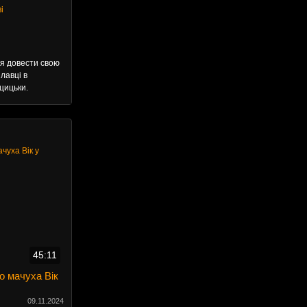
і
ся довести свою
лавці в
цицьки.
45:11
о мачуха Вік
09.11.2024