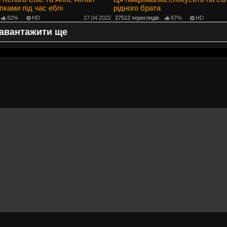
пками під час еблі
рідного брата
82%
HD
27.04.2022
27512 переглядів
87%
HD
авантажити ще