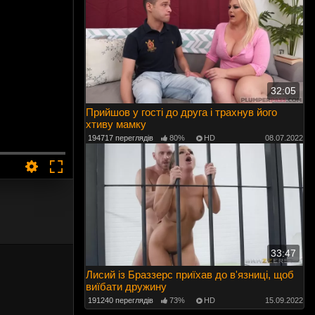
32:05
Прийшов у гості до друга і трахнув його
хтиву мамку
194717 переглядів
80%
HD
08.07.2022
33:47
Лисий із Браззерс приїхав до в'язниці, щоб
виїбати дружину
191240 переглядів
73%
HD
15.09.2022