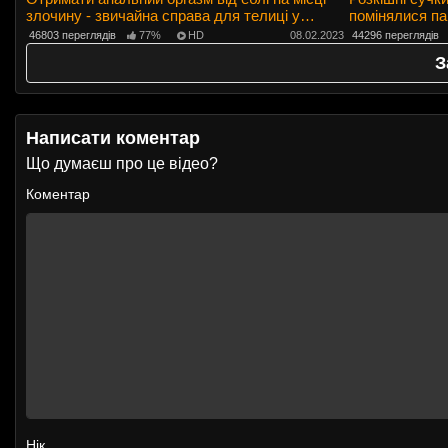
злочину - звичайна справа для телиці у
помінялися па
формі
46803 переглядів
77%
HD
08.02.2023
44296 переглядів
З
Написати коментар
Що думаєш про це відео?
Коментар
Нік