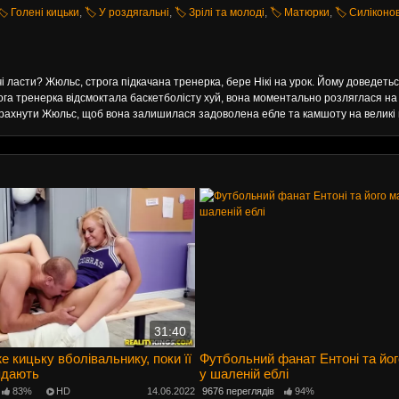
🏷️ Голені кицьки
,
🏷️ У роздягальні
,
🏷️ Зрілі та молоді
,
🏷️ Матюрки
,
🏷️ Силіконов
ячі ласти? Жюльс, строга підкачана тренерка, бере Нікі на урок. Йому доведеть
ога тренерка відсмоктала баскетболісту хуй, вона моментально розляглася на 
 трахнути Жюльс, щоб вона залишилася задоволена ебле та камшоту на великі 
31:40
е кицьку вболівальнику, поки її
Футбольний фанат Ентоні та йог
ядають
у шаленій еблі
83%
HD
14.06.2022
9676 переглядів
94%