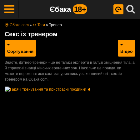
Єбака
18+
😎 Єбака.com
»
👀 Теги
»
Тренер
Секс із тренером
Сортування
Відео
Знаєте, фітнес-тренери - це не тільки експерти в галузі зміцнення тіла, а
й справжні знавці жіночих ерогенних зон. Наскільки це правда, ви
можете переконатися самі, занурившись у захопливий світ секс із
тренером на Єбака.com.