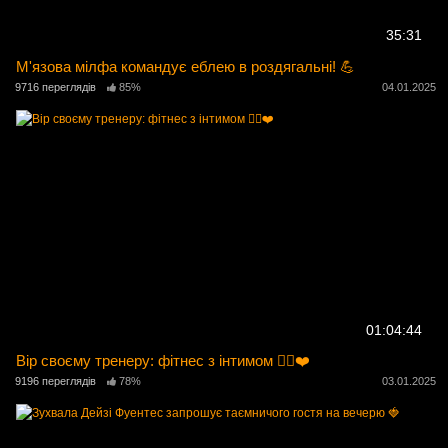
35:31
М'язова мілфа командує еблею в роздягальні! 💪
9716 переглядів
85%
04.01.2025
01:04:44
Вір своєму тренеру: фітнес з інтимом 🏋️‍♀️❤️
9196 переглядів
78%
03.01.2025