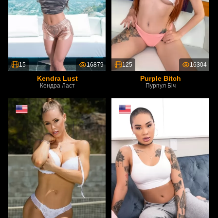
15
16879
125
16304
Kendra Lust
Purple Bitch
Кендра Ласт
Пурпул Біч