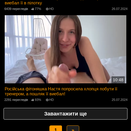
виебал її в пілотку
6439 переглядів
77%
HD
26.07.2024
10:48
Російська фітоняшка Настя попросила хлопця побути її
тренером, а пошляк її виебал!
2291 переглядів
93%
HD
25.07.2024
Завантажити ще
1
»