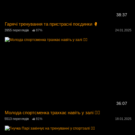
38:37
Гарячі тренування та пристрасні поєдинки 🥊
3955 переглядів
87%
24.01.2025
36:07
Молода спортсменка трахкає навіть у залі 🏋️‍♀️
5513 переглядів
81%
18.01.2025