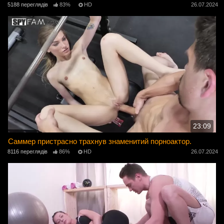
5188 переглядів
83%
HD
26.07.2024
23:09
Саммер пристрасно трахнув знаменитий порноактор.
8116 переглядів
86%
HD
26.07.2024