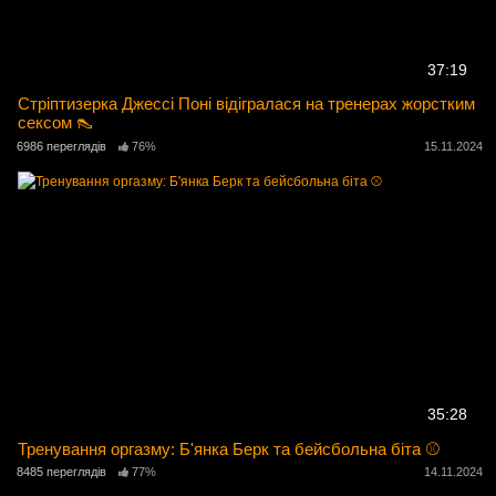
37:19
Стріптизерка Джессі Поні відігралася на тренерах жорстким
сексом 👠
6986 переглядів
76%
15.11.2024
35:28
Тренування оргазму: Б'янка Берк та бейсбольна біта ⚾️
8485 переглядів
77%
14.11.2024