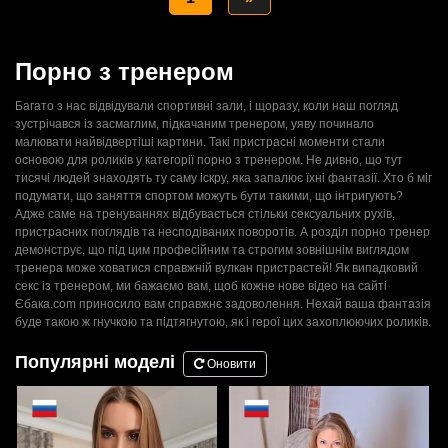
Порно з тренером
Багато з нас відвідували спортивні зали, і щоразу, коли наш погляд
зустрічався із засмаглим, підкачаним тренером, уяву починало
малювати найвідвертіші картини. Такі пристрасні моменти стали
основою для роликів у категорії порно з тренером. Не дивно, що тут
тисячі людей знаходять ту саму іскру, яка запалює їхні фантазії. Хто б міг
подумати, що заняття спортом можуть бути такими, що інтригують?
Адже саме на тренуваннях відбувається стільки сексуальних рухів,
пристрасних поглядів та несподіваних поворотів. А розділ порно тренер
демонструє, що під цим професійним та строгим зовнішнім виглядом
тренера може ховатися справжній вулкан пристрастей! Як випадковий
секс із тренером, ми бажаємо вам, щоб кожне нове відео на сайті
Єбака.com приносило вам справжнє задоволення. Нехай ваша фантазія
буде такою ж гнучкою та підтягнутою, як і герої цих захоплюючих роликів.
Популярні моделі
Оновити