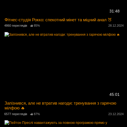
31:48
Фітнес-студія Рокко: спекотний мінет та міцний анал 🍑
4860 переглядів
85%
28.12.2024
45:01
Запізнився, але не втратив нагоди: тренування з гарячою
мілфою 🔥
6577 переглядів
87%
23.12.2024