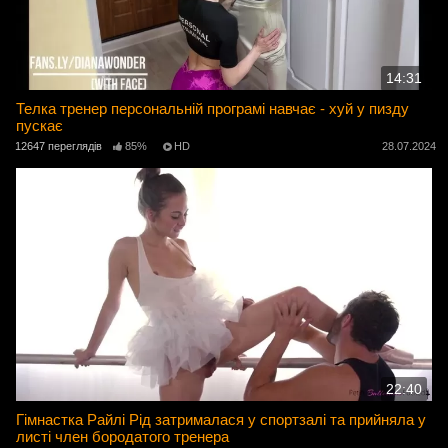
14:31
Телка тренер персональній програмі навчає - хуй у пизду
пускає
12647 переглядів
85%
HD
28.07.2024
22:40
Гімнастка Райлі Рід затрималася у спортзалі та прийняла у
листі член бородатого тренера