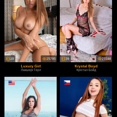
39
25795
39
23598
Luxury Girl
Krystal Boyd
Лакшері Герл
Крістал Бойд