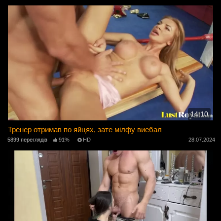
14:10
Тренер отримав по яйцях, зате мілфу виебал
5899 переглядів
91%
HD
28.07.2024