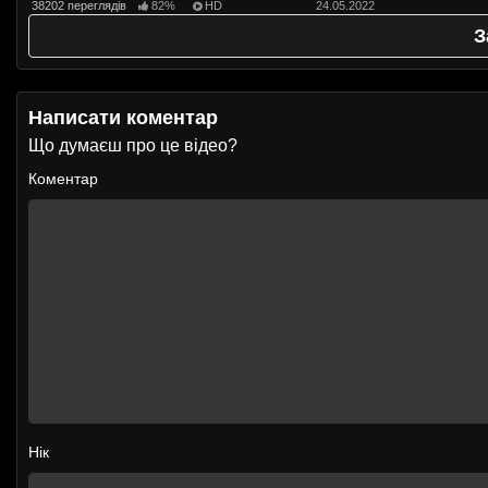
38202 переглядів
82%
HD
24.05.2022
З
Написати коментар
Що думаєш про це відео?
Коментар
Нік