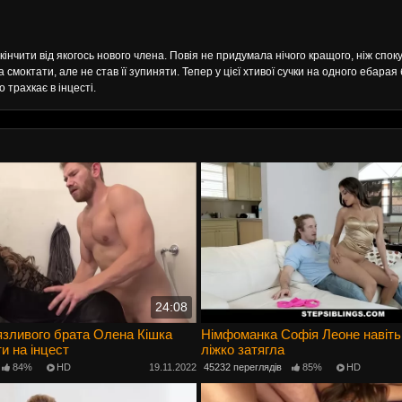
кінчити від якогось нового члена. Повія не придумала нічого кращого, ніж спо
 смоктати, але не став її зупиняти. Тепер у цієї хтивої сучки на одного ебарая 
 трахкає в інцесті.
24:08
язливого брата Олена Кішка
Німфоманка Софія Леоне навіть
и на інцест
ліжко затягла
84%
HD
19.11.2022
45232 переглядів
85%
HD