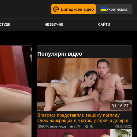
Випадкове відео
Українська
СТУДІЇ
НЕЗВИЧНЕ
САЙТИ
Популярні відео
01:16:27
Brazzers представляє вашому погляду
своїх найкращих дівчаток, у гарячій добірці
259340 переглядів
76%
HD
08.08.2021