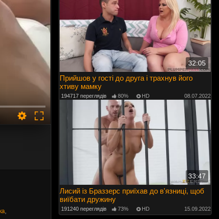
32:05
Прийшов у гості до друга і трахнув його
хтиву мамку
194717 переглядів
80%
HD
08.07.2022
33:47
Лисий із Браззерс приїхав до в'язниці, щоб
виїбати дружину
191240 переглядів
73%
HD
15.09.2022
ка
,