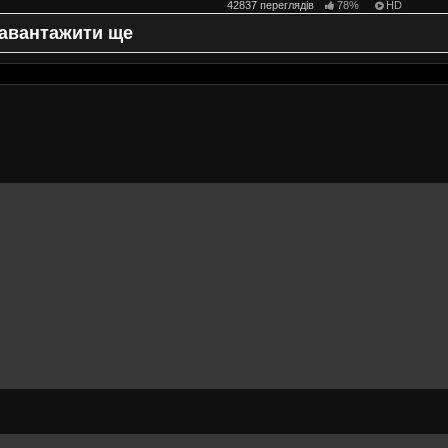
42837 переглядів
78%
HD
авантажити ще