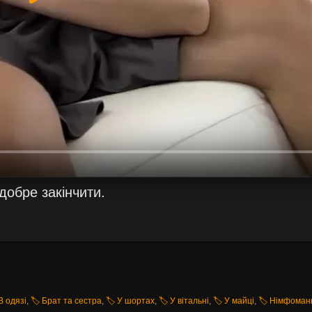
 добре закінчити.
 В одязі
,
🏷️ Брат та сестра
,
🏷️ У шортах
,
🏷️ У вітальні
,
🏷️ У майці
,
🏷️ Німфоман