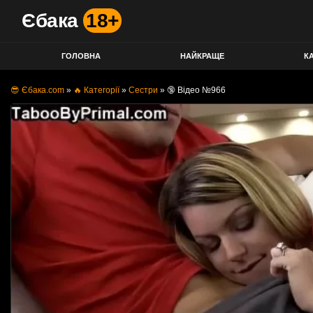
Єбака
18+
ГОЛОВНА
НАЙКРАЩЕ
КА
😎 Єбака.com
»
🔥 Категорії
»
Сестри
»
🔞 Відео №966