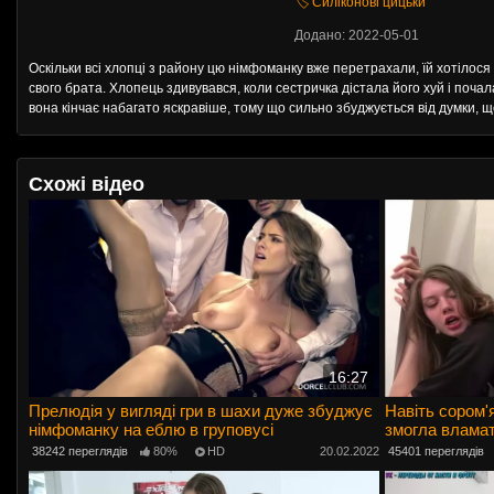
🏷️ Силіконові цицьки
Додано: 2022-05-01
Оскільки всі хлопці з району цю німфоманку вже перетрахали, їй хотілося 
свого брата. Хлопець здивувався, коли сестричка дістала його хуй і почала
вона кінчає набагато яскравіше, тому що сильно збуджується від думки, що
Схожі відео
16:27
Прелюдія у вигляді гри в шахи дуже збуджує
Навіть сором'
німфоманку на еблю в груповусі
змогла вламат
38242 переглядів
80%
HD
20.02.2022
45401 переглядів