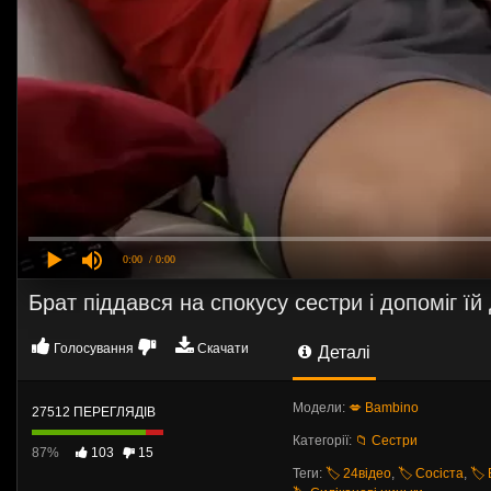
0:00
/ 0:00
Брат піддався на спокусу сестри і допоміг їй
Голосування
Скачати
Деталі
Модели:
💋 Bambino
27512 ПЕРЕГЛЯДІВ
Категорії:
📁 Сестри
87%
103
15
Теги:
🏷️ 24відео
,
🏷️ Сосіста
,
🏷️