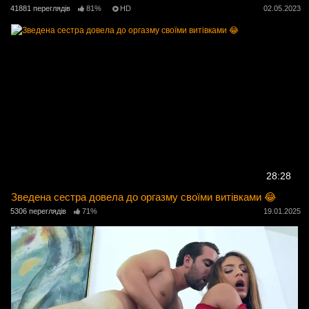
41881 переглядів
81%
HD
02.05.2023
28:28
Зведена сестра довела до оргазму своїми витівками 😂
5306 переглядів
71%
19.01.2025