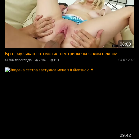
08:09
Брат-музыкант отомстил сестричке жестким сексом
47706 переглядів
78%
HD
04.07.2022
29:42