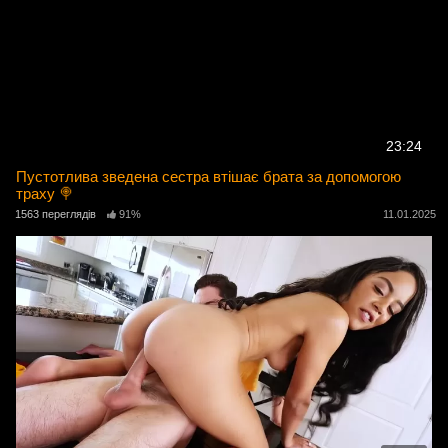
23:24
Пустотлива зведена сестра втішає брата за допомогою
траху 🍭
1563 переглядів
91%
11.01.2025