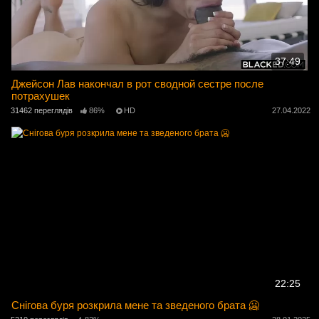
37:49
Джейсон Лав накончал в рот сводной сестре после
потрахушек
31462 переглядів
86%
HD
27.04.2022
22:25
Снігова буря розкрила мене та зведеного брата 🥶