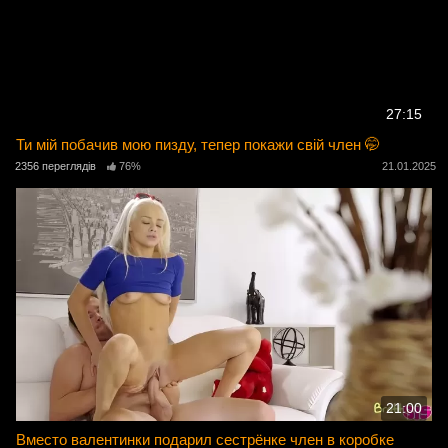
27:15
Ти мій побачив мою пизду, тепер покажи свій член 🤭
2356 переглядів
76%
21.01.2025
21:00
Вместо валентинки подарил сестрёнке член в коробке