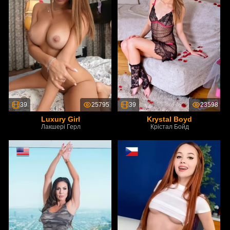
39
25795
39
23598
Luxury Girl
Krystal Boyd
Лакшері Герл
Крістал Бойд