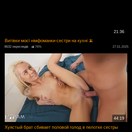
21:36
Витівки моєї німфоманки-сестри на кухні 🍌
8632 переглядів
76%
27.01.2025
44:19
Хуястый брат сбивает половой голод в пелотке сестры