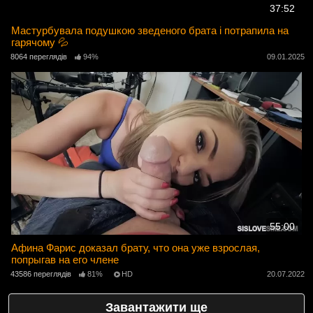
37:52
Мастурбувала подушкою зведеного брата і потрапила на
гарячому 💦
8064 переглядів
94%
09.01.2025
55:00
Афина Фарис доказал брату, что она уже взрослая,
попрыгав на его члене
43586 переглядів
81%
HD
20.07.2022
Завантажити ще