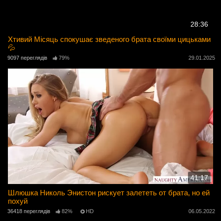
28:36
Хтивий Місяць спокушає зведеного брата своїми цицьками
💦
9097 переглядів
79%
29.01.2025
41:17
Шлюшка Николь Энистон рискует залететь от брата, но ей
похуй
36418 переглядів
82%
HD
06.05.2022