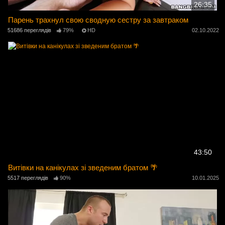
26:35
Парень трахнул свою сводную сестру за завтраком
51686 переглядів
79%
HD
02.10.2022
43:50
Витівки на канікулах зі зведеним братом 🌴
5517 переглядів
90%
10.01.2025