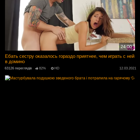
24:00
Ебать сестру оказалось гораздо приятнее, чем играть с ней
в домино
63126 переглядів
82%
HD
12.03.2021