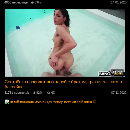
4055 переглядів
89%
24.01.2025
31:08
Сестрёнка проводит выходной с братом, трахаясь с ним в
бассейне
31761 переглядів
82%
HD
07.11.2022