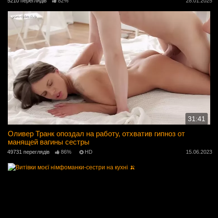
5210 переглядів
82%
28.01.2025
31:41
Оливер Транк опоздал на работу, отхватив гипноз от
манящей вагины сестры
49731 переглядів
86%
HD
15.06.2023