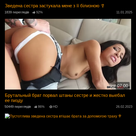
Зведена сестра застукала мене з її білизною 👙
1839 переглядів
92%
11.01.2025
07:00
Брутальный брат порвал штаны сестре и жестко выебал
ее пизду
50449 переглядів
86%
HD
26.02.2023