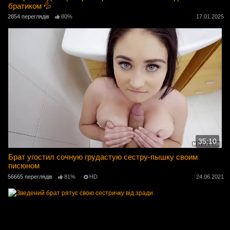
братиком 💦
2854 переглядів
80%
17.01.2025
35:10
Брат угостил сочную грудастую сестру-пышку своим
писюном
56665 переглядів
81%
HD
24.06.2021