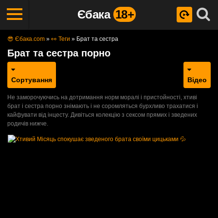
Єбака
18+
😎 Єбака.com
»
👀 Теги
»
Брат та сестра
Брат та сестра порно
Сортування
Відео
Не заморочуючись на дотримання норм моралі і пристойності, хтиві
брат і сестра порно знімають і не соромляться бурхливо трахатися і
кайфувати від інцесту. Дивіться колекцію з сексом прямих і зведених
родичів нижче.