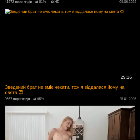
41972 переглядів
81%
HD
09.06.2022
29:16
Зведений брат не вміє чекати, тож я віддалася йому на
свята 😈
9567 переглядів
95%
25.01.2025