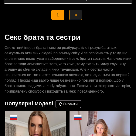
1
»
Секс брата та сестри
Спекотний інцест брата і сестри розбурхує тіло і розум багатьох
сексуально активних людей по всьому світу. Але особливість у тому, що
спричинило влаштувати заборонений секс брата і сестри. Наполегливий
брат завжди домагається того, чого хоче, тому схилити милу слухняну
дівчину до єблі не складе ніяких труднощів. Але й сестра часто
виявляється не такою вже невинною овечкою, якою здається на перший
погляд. Проказниці варто лише безневинно повиляти попкою, щоб у
брата шишка задимилася від збудження. Разом вони створюють історію,
приправлену спокусою і виходить за межі повсякденного.
Популярні моделі
Оновити