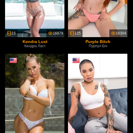
15
16879
125
16304
Kendra Lust
Purple Bitch
Кендра Ласт
Пурпул Біч