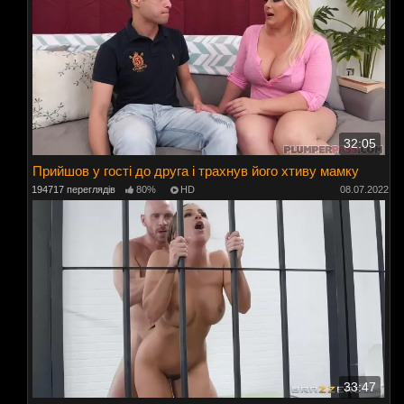
32:05
Прийшов у гості до друга і трахнув його хтиву мамку
194717 переглядів
80%
HD
08.07.2022
33:47