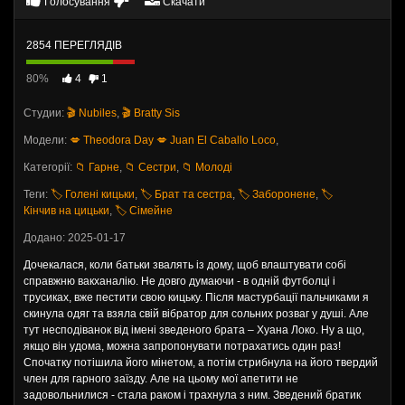
Голосування
Скачати
2854 ПЕРЕГЛЯДІВ
80%
4
1
Студии:
🎬 Nubiles
,
🎬 Bratty Sis
Модели:
💋 Theodora Day
💋 Juan El Caballo Loco
,
Категорії:
📁 Гарне
,
📁 Сестри
,
📁 Молоді
Теги:
🏷️ Голені кицьки
,
🏷️ Брат та сестра
,
🏷️ Заборонене
,
🏷️
Кінчив на цицьки
,
🏷️ Сімейне
Додано: 2025-01-17
Дочекалася, коли батьки звалять із дому, щоб влаштувати собі
справжню вакханалію. Не довго думаючи - в одній футболці і
трусиках, вже пестити свою кицьку. Після мастурбації пальчиками я
скинула одяг та взяла свій вібратор для сольних розваг у душі. Але
тут несподіванок від імені зведеного брата – Хуана Локо. Ну а що,
якщо він удома, можна запропонувати потрахатись один раз!
Спочатку потішила його мінетом, а потім стрибнула на його твердий
член для гарного заїзду. Але на цьому мої апетити не
задовольнилися - стала раком і трахнула з ним. Зведений братик