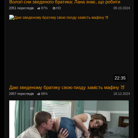
Вологі сни зведеного братика: Лана знає, що робити
2051 переглядів
87%
HD
09.10.2024
22:35
Даю зведеному братику свою пизду замість мафіну 🍑
2957 переглядів
88%
18.12.2024