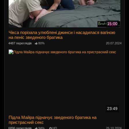
15:00
Чікса порізала улюблені джинси і насадилася вагіною
на пеніс зведеного братика
4487 переглядів
80%
20.07.2024
23:49
Підла Майра підначує зведеного братика на
пристрасний секс
6896 переглядів
94%
HD
26.10.2024