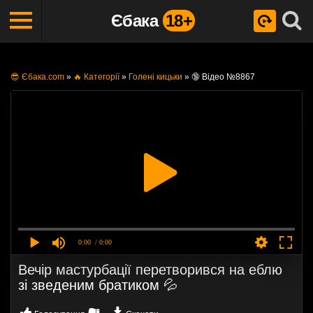
Єбака
18+
😎 Єбака.com
»
🔥 Категорії
»
Голені кицьки
»
🔞 Відео №8867
0:00
/ 0:00
Вечір мастурбації перетворився на еблю
зі зведеним братиком 💦