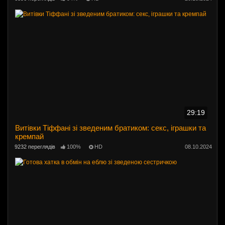
29:19
Витівки Тіффані зі зведеним братиком: секс, іграшки та
кремпай
9232 переглядів
100%
HD
08.10.2024