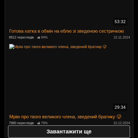
53:32
Готова хатка в обмін на еблю зі зведеною сестричкою
8812 переглядів
94%
22.11.2024
29:34
Мрію про твого великого члена, зведений братику 🥵
7880 переглядів
79%
10.12.2024
Завантажити ще