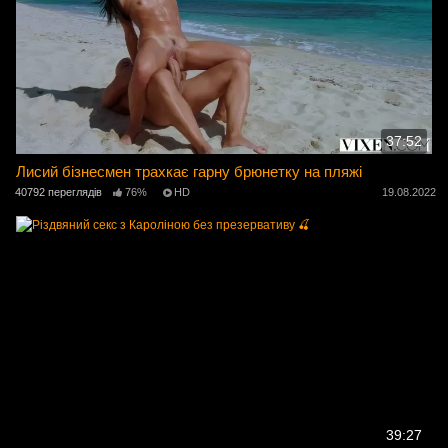
37:52
Лисий бізнесмен трахкає гарну брюнетку на пляжі
40792 переглядів
76%
HD
19.08.2022
39:27