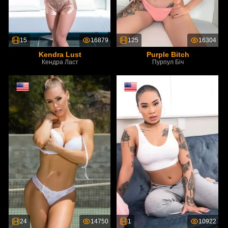
15
16879
125
16304
Kendra Lust
Purple Bitch
Кендра Ласт
Пурпул Біч
24
14750
1
10922