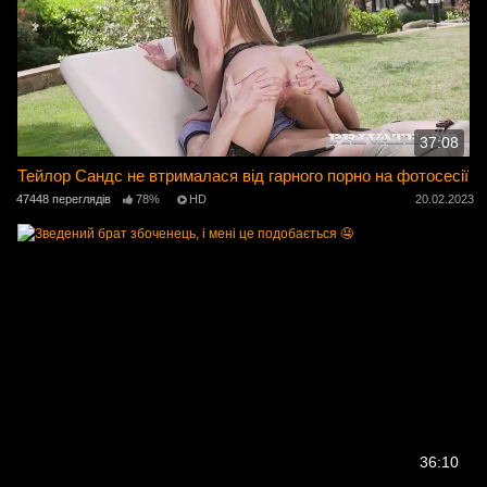
37:08
Тейлор Сандс не втрималася від гарного порно на фотосесії
47448 переглядів
78%
HD
20.02.2023
36:10