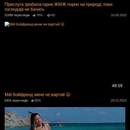
Прислуга зробила гарне ЖМЖ порно на природі, поки
господарі не бачать
31888 переглядів
78%
HD
10.05.2022
48:59
Мій бойфренд мене не вартий 😤
2404 переглядів
86%
29.12.2024