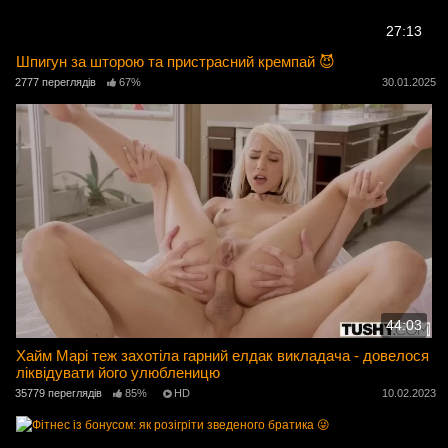
27:13
Шпигун за шторою та пристрасний кремпай 😈
2777 переглядів
67%
30.01.2025
44:03
Хайм Марі теж захотіла гарний елдак викладача - довелося
ліквідувати його улюбленицю
35779 переглядів
85%
HD
10.02.2023