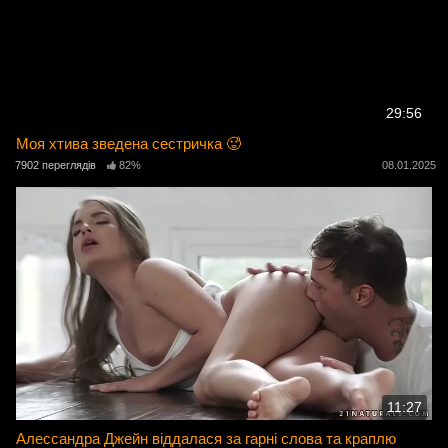
29:56
Моя хтива зведена сестричка 🥵
7902 переглядів
82%
08.01.2025
11:27
Алессандра Джейн віддалася за гарні слова та краплю