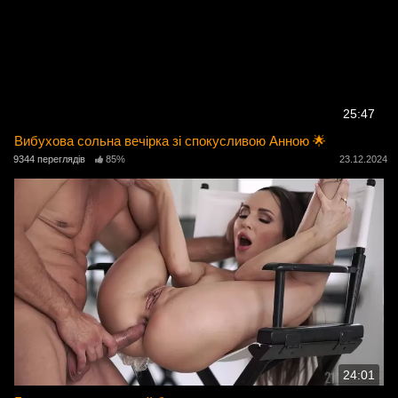
25:47
Вибухова сольна вечірка зі спокусливою Анною 🌟
9344 переглядів
85%
23.12.2024
24:01