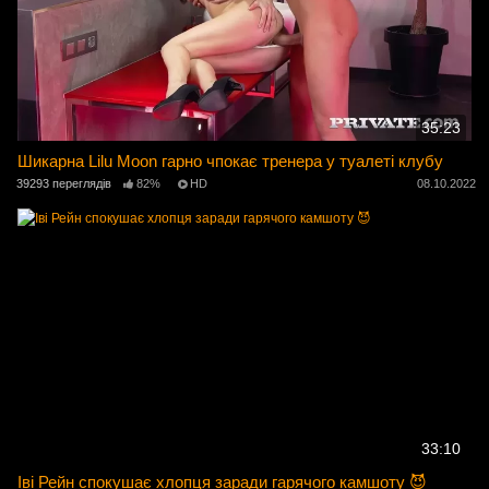
35:23
Шикарна Lilu Moon гарно чпокає тренера у туалеті клубу
39293 переглядів
82%
HD
08.10.2022
33:10
Іві Рейн спокушає хлопця заради гарячого камшоту 😈