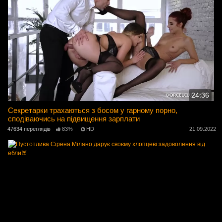
24:36
Секретарки трахаються з босом у гарному порно,
сподіваючись на підвищення зарплати
47634 переглядів
83%
HD
21.09.2022