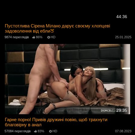
44:36
Пустотлива Сірена Мілано дарує своєму хлопцеві
задоволення від ебли🍑
9874 переглядів
86%
HD
25.01.2025
29:35
Гарне порно! Привів дружині повію, щоб трахнути
благовірну в анал
57084 переглядів
83%
HD
07.08.2023