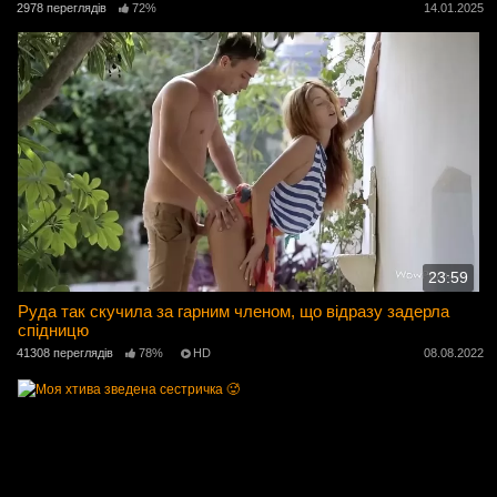
2978 переглядів
72%
14.01.2025
23:59
Руда так скучила за гарним членом, що відразу задерла
спідницю
41308 переглядів
78%
HD
08.08.2022