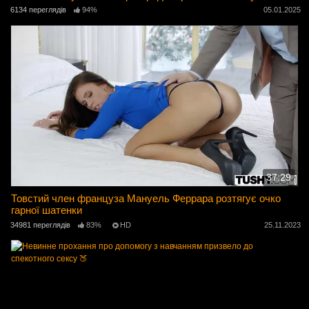
6134 переглядів
94%
05.01.2025
37:29
Товстий член француза Мануель Феррара розтягує очко
гарної шатенки
34981 переглядів
83%
HD
25.11.2023