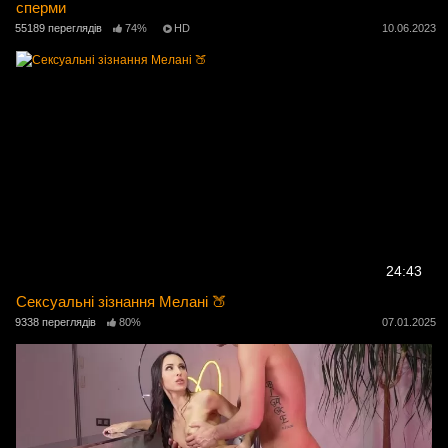
сперми
55189 переглядів
74%
HD
10.06.2023
24:43
Сексуальні зізнання Мелані 🍑
9338 переглядів
80%
07.01.2025