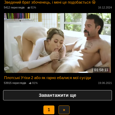
Зведений брат збоченець, і мені це подобається 🤤
5412 переглядів
81%
16.12.2024
01:58:11
Плотські Утіхи 2 або як гарно ебалися мої сусіди
53915 переглядів
91%
19.06.2021
Завантажити ще
1
»