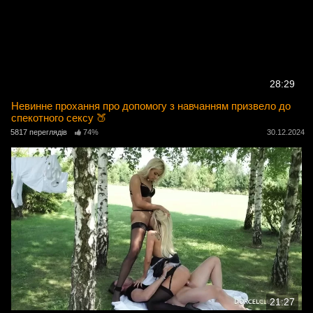
28:29
Невинне прохання про допомогу з навчанням призвело до
спекотного сексу 🍑
5817 переглядів
74%
30.12.2024
21:27