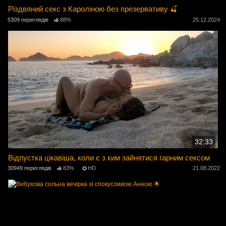
Різдвяний секс з Кароліною без презервативу 🍒
5309 переглядів
88%
25.12.2024
32:33
Відпустка цікавіша, коли є з ким зайнятися гарним сексом
30949 переглядів
83%
HD
21.08.2022