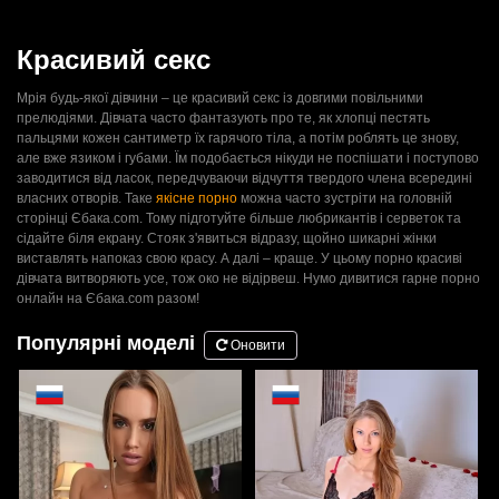
Красивий секс
Мрія будь-якої дівчини – це красивий секс із довгими повільними
прелюдіями. Дівчата часто фантазують про те, як хлопці пестять
пальцями кожен сантиметр їх гарячого тіла, а потім роблять це знову,
але вже язиком і губами. Їм подобається нікуди не поспішати і поступово
заводитися від ласок, передчуваючи відчуття твердого члена всередині
власних отворів. Таке
якісне порно
можна часто зустріти на головній
сторінці Єбака.com. Тому підготуйте більше любрикантів і серветок та
сідайте біля екрану. Стояк з'явиться відразу, щойно шикарні жінки
виставлять напоказ свою красу. А далі – краще. У цьому порно красиві
дівчата витворяють усе, тож око не відірвеш. Нумо дивитися гарне порно
онлайн на Єбака.com разом!
Популярні моделі
Оновити