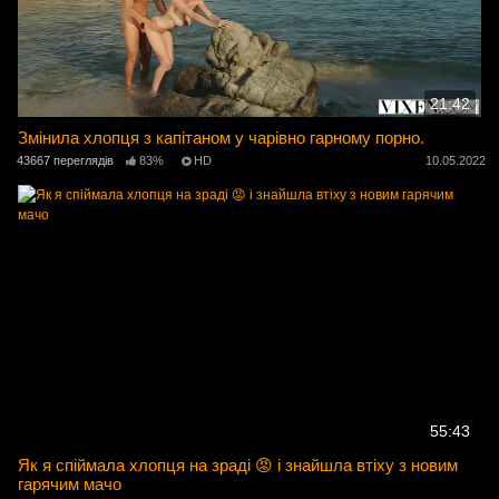
21:42
Змінила хлопця з капітаном у чарівно гарному порно.
43667 переглядів
83%
HD
10.05.2022
55:43
Як я спіймала хлопця на зраді 😡 і знайшла втіху з новим
гарячим мачо