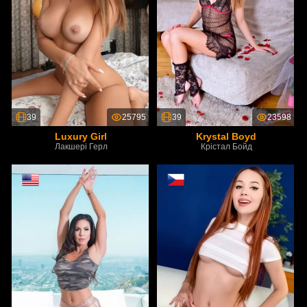
39
25795
39
23598
Luxury Girl
Krystal Boyd
Лакшері Герл
Крістал Бойд