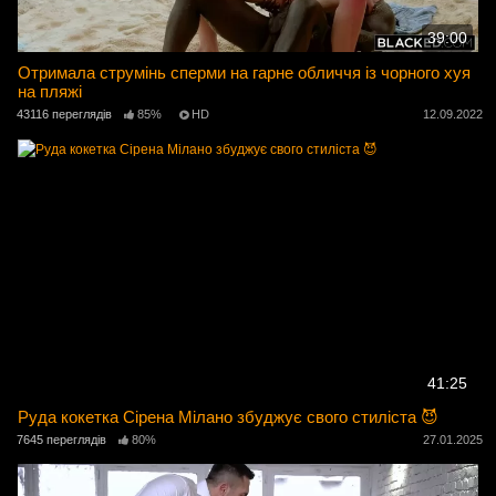
39:00
Отримала струмінь сперми на гарне обличчя із чорного хуя
на пляжі
43116 переглядів
85%
HD
12.09.2022
41:25
Руда кокетка Сірена Мілано збуджує свого стиліста 😈
7645 переглядів
80%
27.01.2025