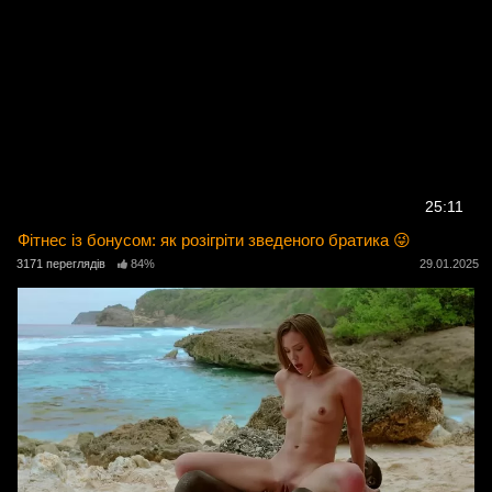
25:11
Фітнес із бонусом: як розігріти зведеного братика 😜
3171 переглядів
84%
29.01.2025