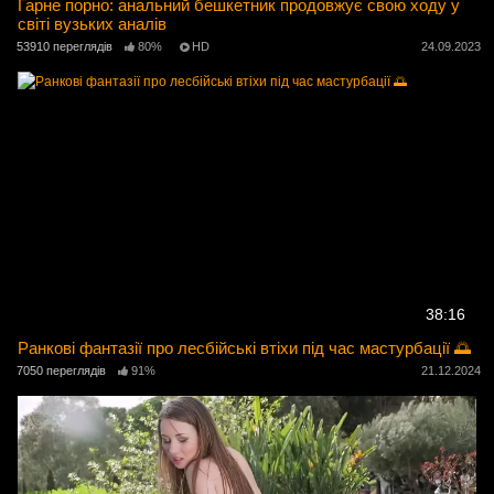
Гарне порно: анальний бешкетник продовжує свою ходу у
світі вузьких аналів
53910 переглядів
80%
HD
24.09.2023
38:16
Ранкові фантазії про лесбійські втіхи під час мастурбації 🌅
7050 переглядів
91%
21.12.2024