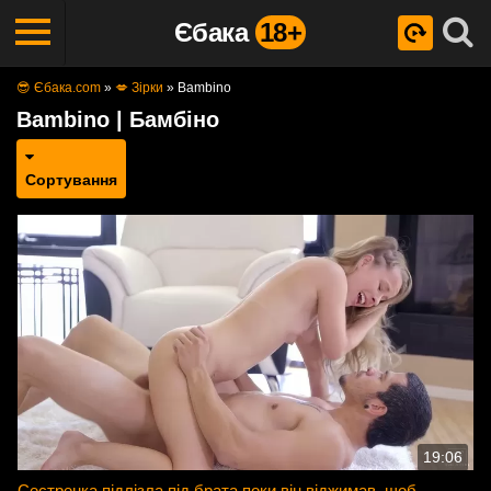
Єбака
18+
😎 Єбака.com
»
💋 Зірки
»
Bambino
Bambino | Бамбіно
Сортування
19:06
Сестренка підлізла під брата поки він віджимав, щоб