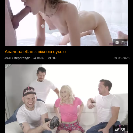
38:21
Анальна ебля з ніжною сукою
49317 переглядів
84%
HD
29.05.2023
46:55