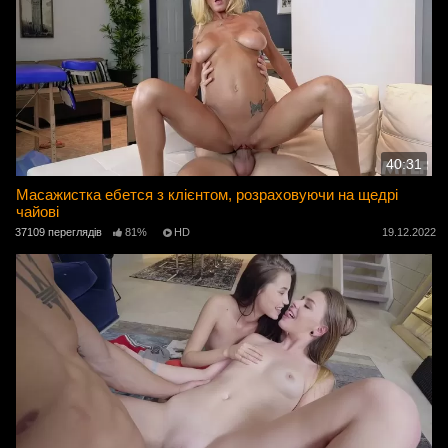
40:31
Масажистка ебется з клієнтом, розраховуючи на щедрі
чайові
37109 переглядів
81%
HD
19.12.2022