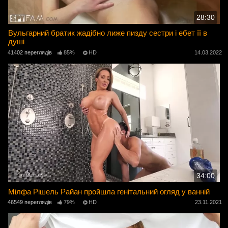
28:30
Вульгарний братик жадібно лиже пизду сестри і ебет її в
душі
41402 переглядів
85%
HD
14.03.2022
34:00
Мілфа Рішель Райан пройшла генітальний огляд у ванній
46549 переглядів
79%
HD
23.11.2021