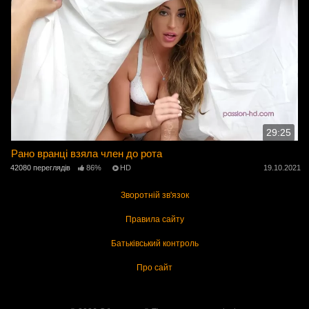
29:25
Рано вранці взяла член до рота
42080 переглядів
86%
HD
19.10.2021
Зворотній зв'язок
Правила сайту
Батьківський контроль
Про сайт