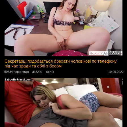
43:33
Секретарці подобається брехати чоловікові по телефону
під час зради та еблі з босом
50384 переглядів
82%
HD
10.05.2022