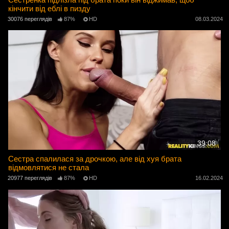
кінчити від еблі в пизду
30076 переглядів
87%
HD
08.03.2024
39:08
Сестра спалилася за дрочкою, але від хуя брата
відмовлятися не стала
20977 переглядів
87%
HD
16.02.2024