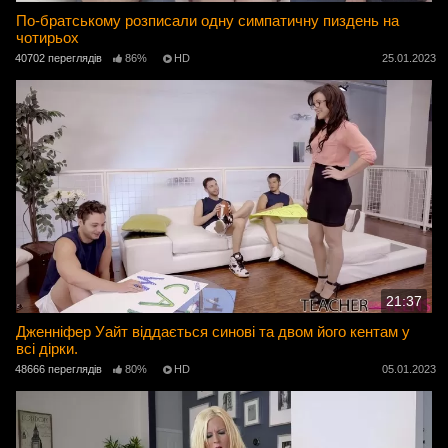
По-братському розписали одну симпатичну пиздень на
чотирьох
40702 переглядів
86%
HD
25.01.2023
21:37
Дженніфер Уайт віддається синові та двом його кентам у
всі дірки.
48666 переглядів
80%
HD
05.01.2023