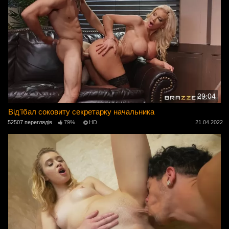
29:04
Від'їбал соковиту секретарку начальника
52507 переглядів
79%
HD
21.04.2022