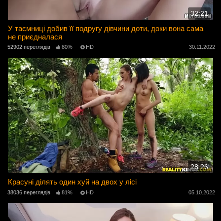
32:21
У таємниці добив її подругу дівчини доти, доки вона сама
не приєдналася
52902 переглядів
80%
HD
30.11.2022
28:26
Красуні ділять один хуй на двох у лісі
38036 переглядів
81%
HD
05.10.2022