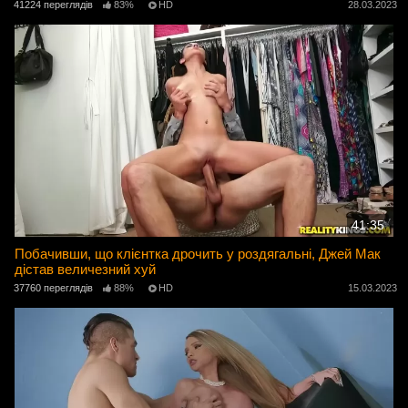
41224 переглядів
83%
HD
28.03.2023
41:35
Побачивши, що клієнтка дрочить у роздягальні, Джей Мак
дістав величезний хуй
37760 переглядів
88%
HD
15.03.2023