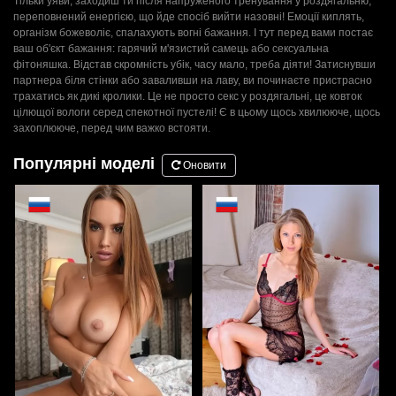
Тільки уяви, заходиш ти після напруженого тренування у роздягальню,
переповнений енергією, що йде спосіб вийти назовні! Емоції киплять,
організм божеволіє, спалахують вогні бажання. І тут перед вами постає
ваш об'єкт бажання: гарячий м'язистий самець або сексуальна
фітоняшка. Відстав скромність убік, часу мало, треба діяти! Затиснувши
партнера біля стінки або заваливши на лаву, ви починаєте пристрасно
трахатись як дикі кролики. Це не просто секс у роздягальні, це ковток
цілющої вологи серед спекотної пустелі! Є в цьому щось хвилююче, щось
захоплююче, перед чим важко встояти.
Популярні моделі
Оновити