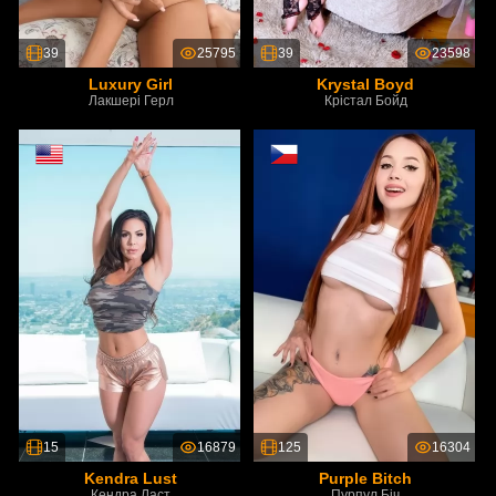
39
25795
39
23598
Luxury Girl
Krystal Boyd
Лакшері Герл
Крістал Бойд
15
16879
125
16304
Kendra Lust
Purple Bitch
Кендра Ласт
Пурпул Біч