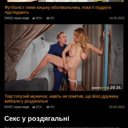
Футболіст лиже кицьку вболівальнику, поки її подруги
підглядають
33932 переглядів
83%
HD
14.06.2022
28:34
Товстопузий мужичок, навіть не помітив, що його дружину
виїбали у роздягальні
54437 переглядів
81%
HD
20.05.2022
Секс у роздягальні