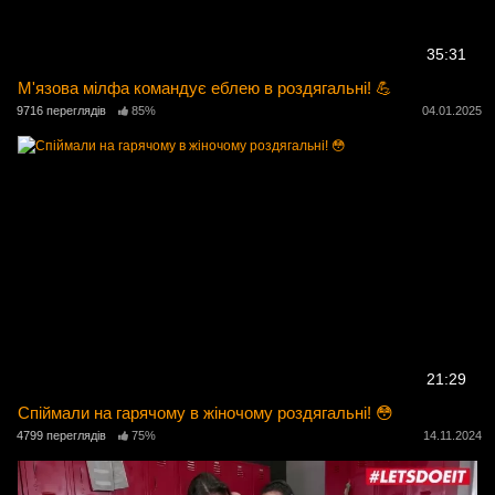
35:31
М'язова мілфа командує еблею в роздягальні! 💪
9716 переглядів
85%
04.01.2025
21:29
Спіймали на гарячому в жіночому роздягальні! 😳
4799 переглядів
75%
14.11.2024