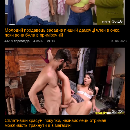
36:10
Молодий продавець засадив пишній дамочці член в очко,
поки вона була в примірочній
43209 переглядів
85%
HD
09.04.2023
30:22
Сплативши красуні покупки, незнайомець отримав
можливість трахнути її в магазині