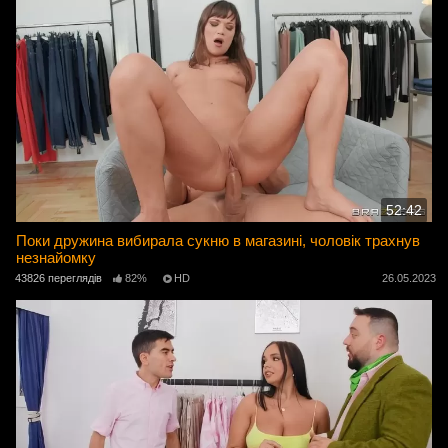
52:42
Поки дружина вибирала сукню в магазині, чоловік трахнув
незнайомку
43826 переглядів
82%
HD
26.05.2023