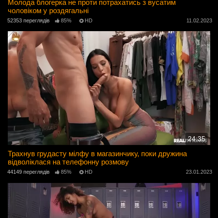
Молода блогерка не проти потрахатись з вусатим
чоловіком у роздягальні
52353 переглядів
85%
HD
11.02.2023
24:35
Трахнув грудасту мілфу в магазинчику, поки дружина
відволіклася на телефонну розмову
44149 переглядів
85%
HD
23.01.2023