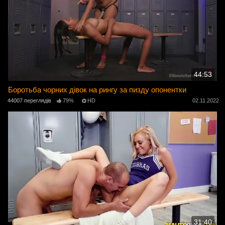
44:53
Боротьба чорних дівок на рингу за пизду опонентки
44007 переглядів
79%
HD
02.11.2022
31:40