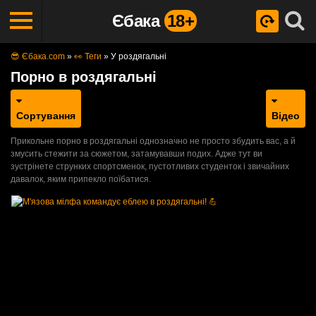
Єбака
18+
😎 Єбака.com
»
👀 Теги
»
У роздягальні
Порно в роздягальні
Сортування
Відео
Прикольне порно в роздягальні однозначно не просто збудить вас, а й
змусить стежити за сюжетом, затамувавши подих. Адже тут ви
зустрінете струнких спортсменок, пустотливих студенток і звичайних
давалок, яким припекло поїбатися.