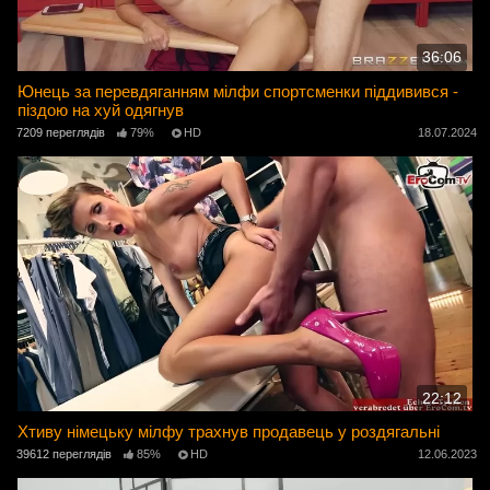
36:06
Юнець за перевдяганням мілфи спортсменки піддивився -
піздою на хуй одягнув
7209 переглядів
79%
HD
18.07.2024
22:12
Хтиву німецьку мілфу трахнув продавець у роздягальні
39612 переглядів
85%
HD
12.06.2023