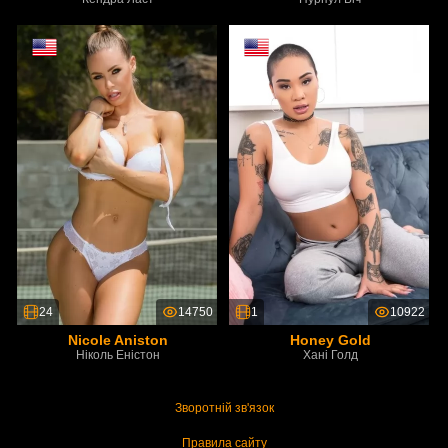
24
14750
1
10922
Nicole Aniston
Honey Gold
Ніколь Еністон
Хані Голд
Зворотній зв'язок
Правила сайту