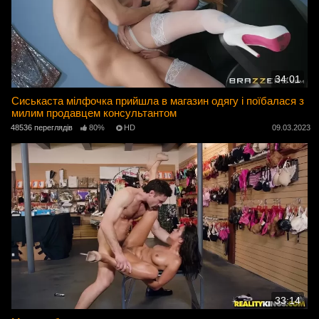
34:01
Сиськаста мілфочка прийшла в магазин одягу і поїбалася з
милим продавцем консультантом
48536 переглядів
80%
HD
09.03.2023
33:14