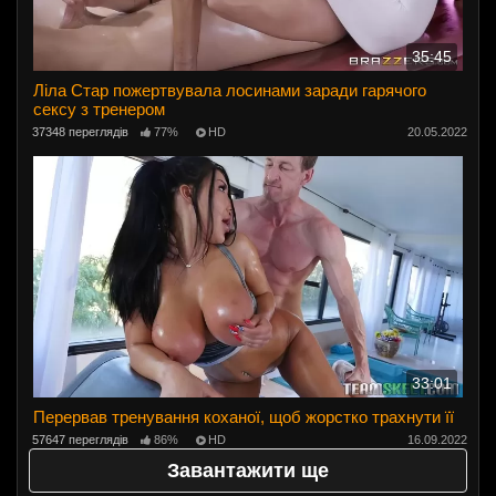
35:45
Ліла Стар пожертвувала лосинами заради гарячого
сексу з тренером
37348 переглядів
77%
HD
20.05.2022
33:01
Перервав тренування коханої, щоб жорстко трахнути її
57647 переглядів
86%
HD
16.09.2022
Завантажити ще