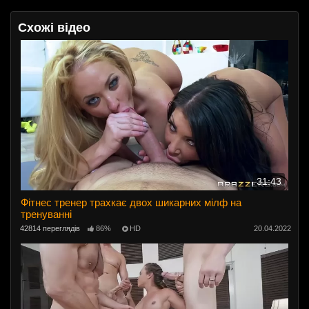
Схожі відео
31:43
Фітнес тренер трахкає двох шикарних мілф на
тренуванні
42814 переглядів
86%
HD
20.04.2022