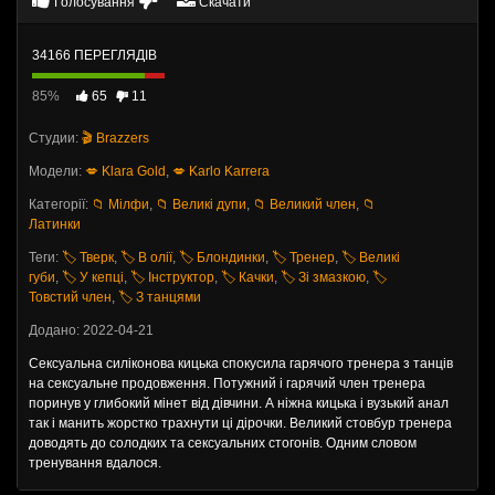
Голосування
Скачати
34166 ПЕРЕГЛЯДІВ
85%
65
11
Студии:
🎬 Brazzers
Модели:
💋 Klara Gold
,
💋 Karlo Karrera
Категорії:
📁 Мілфи
,
📁 Великі дупи
,
📁 Великий член
,
📁
Латинки
Теги:
🏷️ Тверк
,
🏷️ В олії
,
🏷️ Блондинки
,
🏷️ Тренер
,
🏷️ Великі
губи
,
🏷️ У кепці
,
🏷️ Інструктор
,
🏷️ Качки
,
🏷️ Зі змазкою
,
🏷️
Товстий член
,
🏷️ З танцями
Додано: 2022-04-21
Сексуальна силіконова кицька спокусила гарячого тренера з танців
на сексуальне продовження. Потужний і гарячий член тренера
поринув у глибокий мінет від дівчини. А ніжна кицька і вузький анал
так і манить жорстко трахнути ці дірочки. Великий стовбур тренера
доводять до солодких та сексуальних стогонів. Одним словом
тренування вдалося.