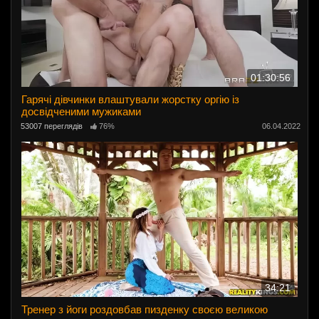
01:30:56
Гарячі дівчинки влаштували жорстку оргію із
досвідченими мужиками
53007 переглядів
76%
06.04.2022
34:21
Тренер з йоги роздовбав пизденку своєю великою