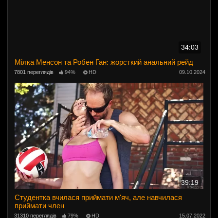
34:03
Мілка Менсон та Робен Ган: жорсткий анальний рейд
7801 переглядів
94%
HD
09.10.2024
39:19
Студентка вчилася приймати м'яч, але навчилася
приймати член
31310 переглядів
79%
HD
15.07.2022