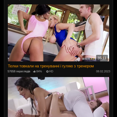
35:11
Телки товкали на тренуванні і гуляю з тренером
57658 переглядів
84%
HD
08.02.2023