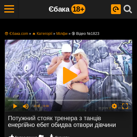
Єбака
18+
😎 Єбака.com
»
🔥 Категорії
»
Мілфи
»
🔞 Відео №1823
0:00
/ 0:00
Потужний стояк тренера з танців
енергійно ебет обидва отвори дівчини