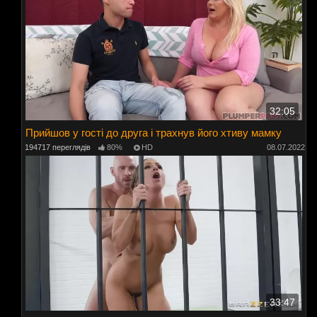
32:05
Прийшов у гості до друга і трахнув його хтиву мамку
194717 переглядів
80%
HD
08.07.2022
33:47