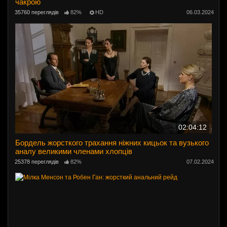
чакрою
35760 переглядів
82%
HD
06.03.2024
02:04:12
Бордель жорсткого трахання ніжних кицьок та вузького
аналу великими членами хлопців
25378 переглядів
82%
07.02.2024