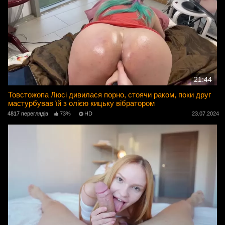
21:44
Товстожопа Люсі дивилася порно, стоячи раком, поки друг
мастурбував їй з олією кицьку вібратором
4817 переглядів
73%
HD
23.07.2024