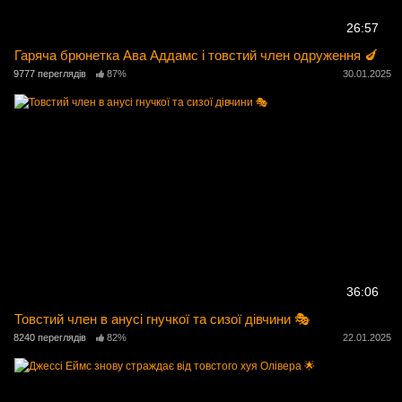
26:57
Гаряча брюнетка Ава Аддамс і товстий член одруження 🍆
9777 переглядів
87%
30.01.2025
36:06
Товстий член в анусі гнучкої та сизої дівчини 🎭
8240 переглядів
82%
22.01.2025