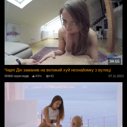
34:55
Чарлі Дін заманив на великий хуй незнайомку з вулиці
35968 переглядів
83%
HD
07.11.2023