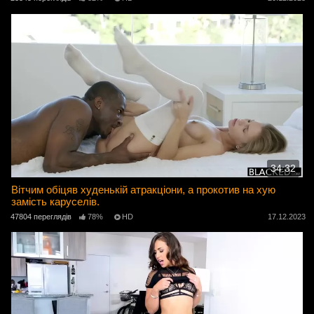
34:32
Вітчим обіцяв худенькій атракціони, а прокотив на хую
замість каруселів.
47804 переглядів
78%
HD
17.12.2023