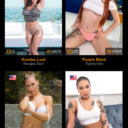
15
16879
125
16304
Kendra Lust
Purple Bitch
Кендра Ласт
Пурпул Біч