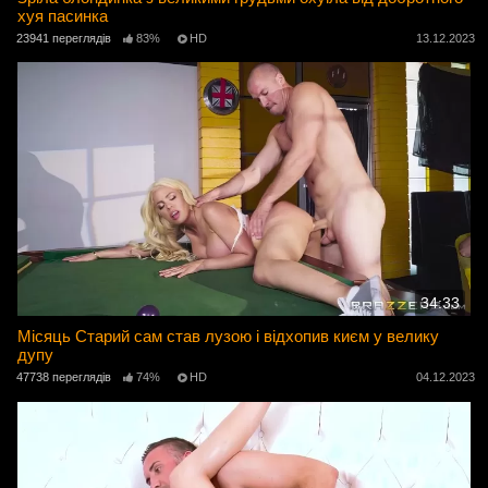
хуя пасинка
23941 переглядів
83%
HD
13.12.2023
34:33
Місяць Старий сам став лузою і відхопив києм у велику
дупу
47738 переглядів
74%
HD
04.12.2023