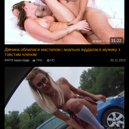
31:22
Дівчина облилася мастилом і анально віддалася мужику з
товстим членом
44479 переглядів
74%
HD
30.11.2023