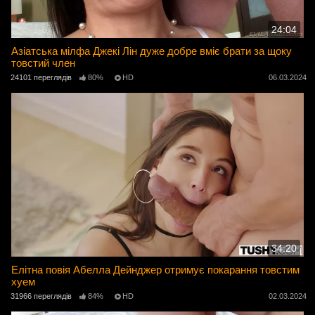
24:04
Азіатська мілфа Джекі Лін дуже добре вміє брати за щоку
товстий член
24101 переглядів
80%
HD
06.03.2024
34:20
Елітна повія Абелла Дейнджер отримує покарання товстим
хуем
31966 переглядів
84%
HD
02.03.2024