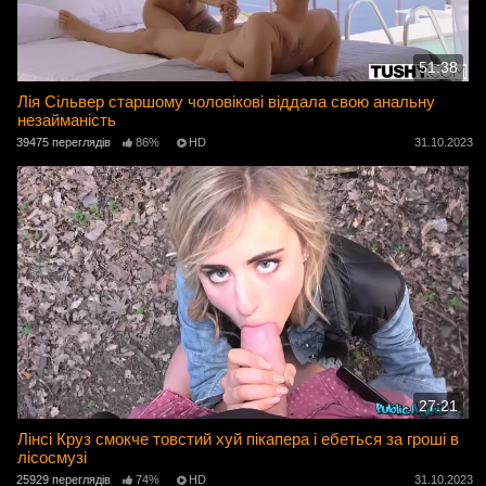
51:38
Лія Сільвер старшому чоловікові віддала свою анальну
незайманість
39475 переглядів
86%
HD
31.10.2023
27:21
Лінсі Круз смокче товстий хуй пікапера і ебеться за гроші в
лісосмузі
25929 переглядів
74%
HD
31.10.2023