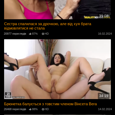
39:08
Сестра спалилася за дрочкою, але від хуя брата
відмовлятися не стала
20977 переглядів
87%
HD
16.02.2024
34:19
Брюнетка балується з товстим членом Вінсета Вега
26468 переглядів
88%
HD
14.02.2024