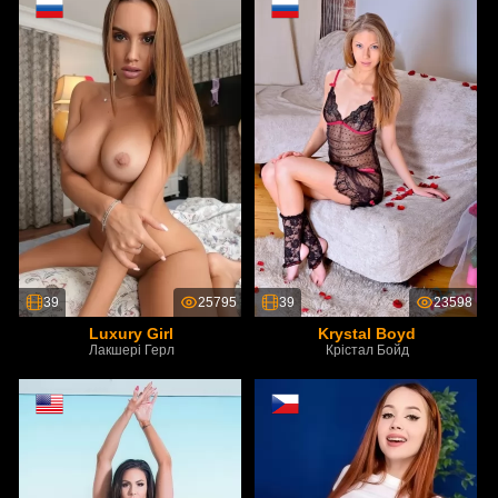
39
25795
39
23598
Luxury Girl
Krystal Boyd
Лакшері Герл
Крістал Бойд