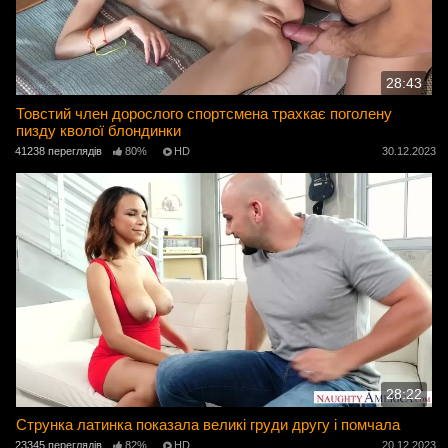
28:43
Товстий член дорослого спортсмена трахкає поголену
пизду кволої блондинки
41238 переглядів
80%
HD
30.12.2023
28:22
Струнка латинка показала великі груди другу і помчала
23345 переглядів
82%
HD
20.12.2023