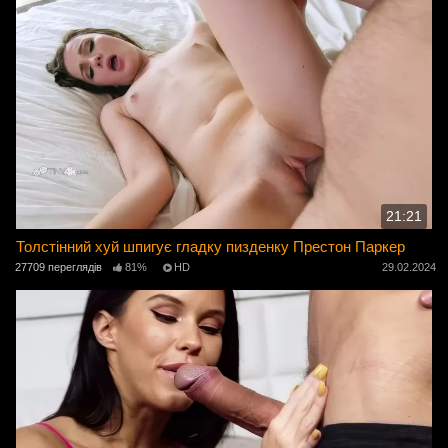
21:21
Толстінний хуй шпигує гладку пизденку Престон Паркер
27709 переглядів
81%
HD
29.02.2024