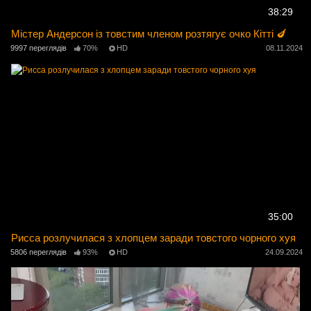
38:29
Містер Андерсон із товстим членом розтягує очко Кітті 🍆
9997 переглядів
70%
HD
08.11.2024
35:00
Рисса розлучилася з хлопцем заради товстого чорного хуя
5806 переглядів
93%
HD
24.09.2024