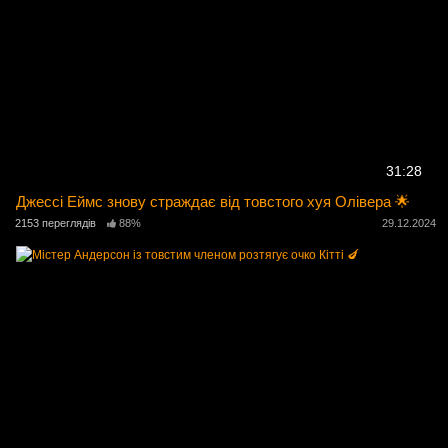
31:28
Джессі Еймс знову страждає від товстого хуя Олівера 🌟
2153 переглядів
88%
29.12.2024