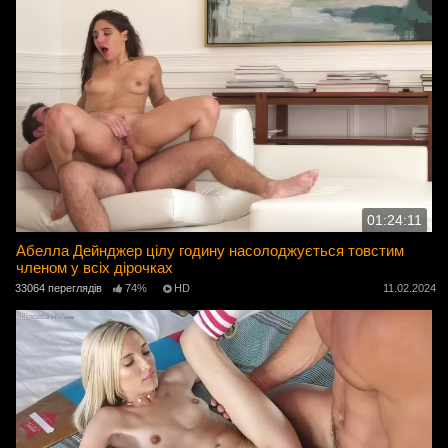
01:24:11
Абелла Дейнджер цілу годину насолоджується товстим
членом у всіх дірочках
33064 переглядів
74%
HD
11.02.2024