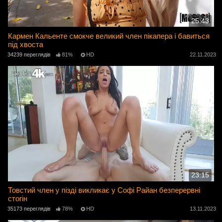
25:43
Кармен Кальенте смокче великий член пікапера і бавиться
під хвоста
34239 переглядів
81%
HD
22.11.2023
23:15
Товстий член у пізді викликає у Софі Райан безперервні
стогін
35173 переглядів
78%
HD
13.11.2023