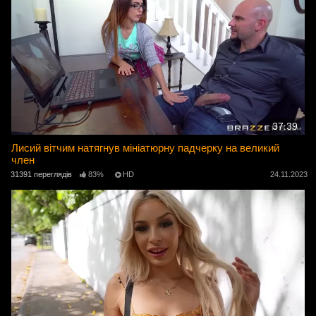
37:39
Лисий вітчим натягнув мініатюрну падчерку на великий
член
31391 переглядів
83%
HD
24.11.2023