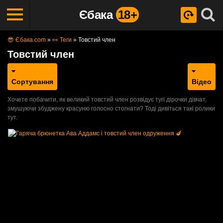
Єбака
18+
😎 Єбака.com
»
👀 Теги
»
Товстий член
Товстий член
Сортування
Відео
Хочете побачити, як великий товстий член розвідує тугі дірочки дівчат,
змушуючи збуджену красуню голосно стогнати? Тоді дивіться такі ролики
тут.