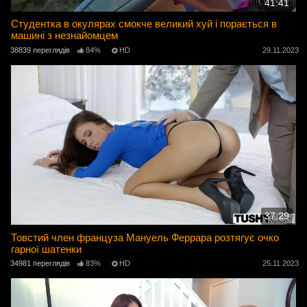
41:41
Студентка в окулярах смокче великий хуй і порається в
машині з незнайомцем
38839 переглядів
84%
HD
29.11.2023
37:29
Товстий член француза Мануель Феррара розтягує очко
гарної шатенки
34981 переглядів
83%
HD
25.11.2023