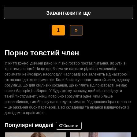
Завантажити ще
1
»
Порно товстий член
У житті кожної дівчини рано чи пізно гостро постає питання, як бути з
товстим членом? Чи це проблема чи навпаки рідкісна можливість
отримати неймовірну насолоду? Насправді все залежить від настрою і
готовності до експериментів. Коли бачиш у порно товстий член, відразу
розумієш, що для сміливих коханців, що киплять від пристрасті, немає
ніяких бар'єрів і заборон. У будь-якому випадку, щоб щільно відчути
такий "інструмент", жінці потрібно зрозуміти одне: чим більше
розслабишся, тим більшу насолоду отримаєш. У дорослих іграх головне
– це бажання обох партнерів, а всі складнощі та нюанси вирішуються з
досвідом та практикою.
Популярні моделі
Оновити