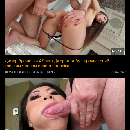
50:19
Димар брюнетки Абрілл Джеральд був прочистений
товстим членом сивого чоловіка.
16083 переглядів
82%
HD
24.03.2024