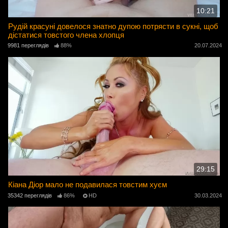
10:21
Рудій красуні довелося знатно дупою потрясти в сукні, щоб
дістатися товстого члена хлопця
9981 переглядів
88%
20.07.2024
29:15
Кіана Діор мало не подавилася товстим хуєм
35342 переглядів
86%
HD
30.03.2024