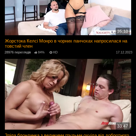
35:10
Жорстока Келсі Монро в чорних панчохах напросилася на
товстий член
28976 переглядів
84%
HD
17.12.2023
33:47
Зріла блондинка з великими грудьми охуіла від добротного