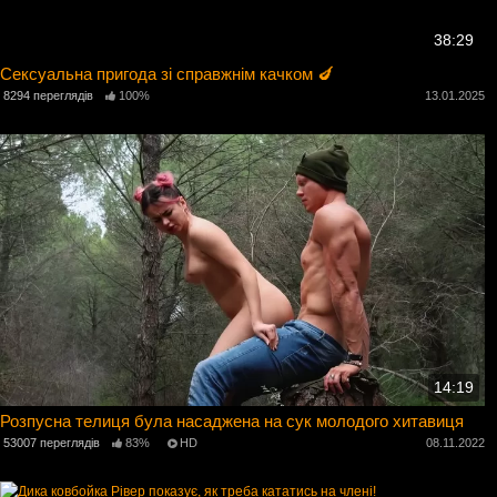
38:29
Сексуальна пригода зі справжнім качком 🍆
8294 переглядів
100%
13.01.2025
14:19
Розпусна телиця була насаджена на сук молодого хитавиця
53007 переглядів
83%
HD
08.11.2022