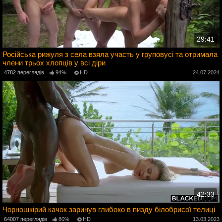
29:41
Російська рижуля з села взяла участь у груповусі та отримала
члени трьох хлопців у всі діри
2
4782 переглядів
94%
HD
24.07.2024
42:33
Чорношкірий качок заринув глибоко в пизду білобрисої телиці
64007 переглядів
80%
HD
13.03.2023