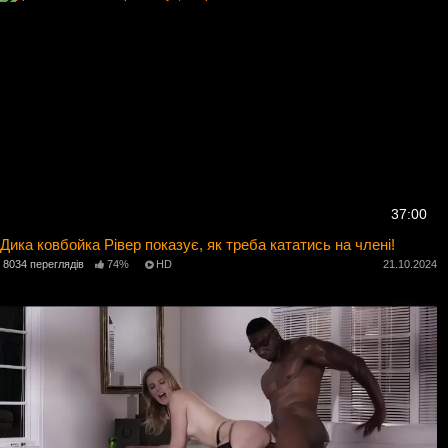
37:00
Дика ковбойка Рівер показує, як треба кататись на члені!
8034 переглядів
74%
HD
21.10.2024