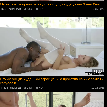
Містер качок прийшов на допомогу до нудьгуючої Ханні Хейс
46021 переглядів
83%
HD
12.05.2022
34:32
Вітчим обіцяв худенькій атракціони, а прокотив на хую замість
каруселів.
47804 переглядів
78%
HD
17.12.2023