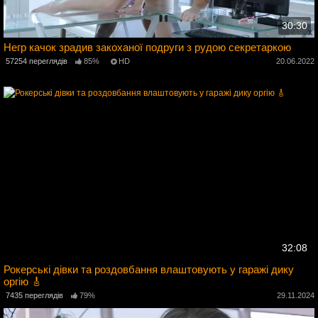
30:30
Негр качок зрадив закоханої подруги з рудою секретаркою
57254 переглядів
85%
HD
20.06.2022
5
32:08
Рокерські дівки та роздовбання влаштовують у гаражі дику
оргію 🎸
2
7435 переглядів
79%
29.11.2024