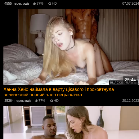
4555 переглядів
77%
HD
07.07.202
25:44
Ханна Хейс наймала в варту цікавого і проковтнула
величезний чорний член негра-качка
35364 переглядів
77%
HD
20.12.202