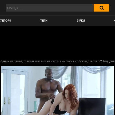
ТЕГОРІЇ
ТЕГИ
ЗІРКИ
аних їм дівчат, граючи м'язами на світлі і милуюся собою в дзеркалі? Тоді диві