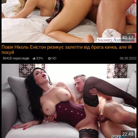
41:17
Повія Ніколь Еністон ризикує залетіти від брата качка, але їй
похуй
4
36418 переглядів
83%
HD
06.05.2022
22:49