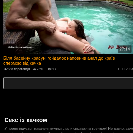
27:14
Біля басейну красуні гойдалок наповнив анал до країв
спермою від качка
42688 переглядів
78%
HD
11.11.202
Секс із качком
У порно індустрії накачені мужики стали справжнім трендом! Не дивно, адж