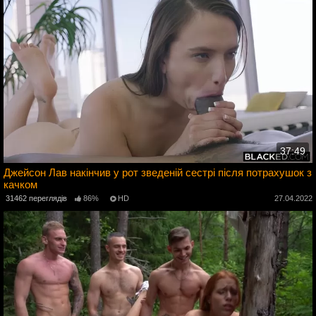
37:49
Джейсон Лав накінчив у рот зведеній сестрі після потрахушок з
качком
4
31462 переглядів
86%
HD
27.04.2022