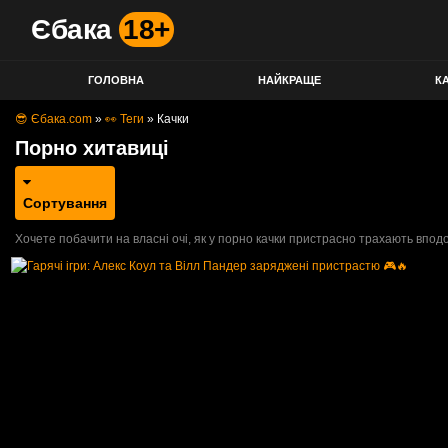
Єбака
18+
ГОЛОВНА
НАЙКРАЩЕ
КА
😎 Єбака.com
»
👀 Теги
»
Качки
Порно хитавиці
Сортування
Хочете побачити на власні очі, як у порно качки пристрасно трахають вподоб