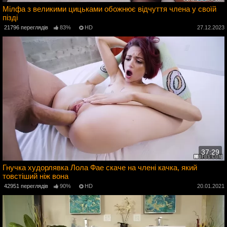
Мілфа з великими цицьками обожнює відчуття члена у своїй
пізді
2
21796 переглядів
83%
HD
27.12.2023
37:29
Гнучка худорлявка Лола Фае скаче на члені качка, який
товстіший ніж вона
3
42951 переглядів
90%
HD
20.01.2021