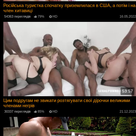
Російська туристка спочатку приземлилася в США, а потім і на
член хитавиці
54363 переглядів
79%
HD
16.05.202
53:57
Цим подругам не звикати розтягувати свої дірочки великими
членами негрів
30337 переглядів
85%
HD
21.12.202