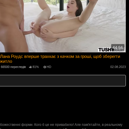
44:56
Лана Роудс вперше трахкає з качком за гроші, щоб зберегти
житло
66500 переглядів
81%
HD
02.08.2023
а божественні форми. Кого б це не привабило! Але пам'ятайте, в реальному