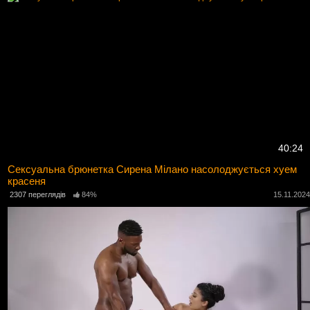
40:24
Сексуальна брюнетка Сирена Мілано насолоджується хуем
красеня
2307 переглядів
84%
15.11.202