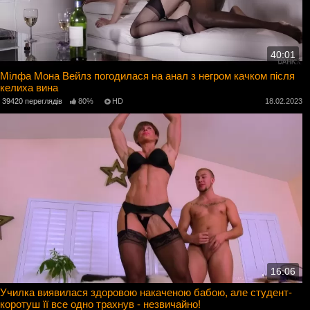
40:01
Мілфа Мона Вейлз погодилася на анал з негром качком після
келиха вина
39420 переглядів
80%
HD
18.02.2023
16:06
Училка виявилася здоровою накаченою бабою, але студент-
коротуш її все одно трахнув - незвичайно!