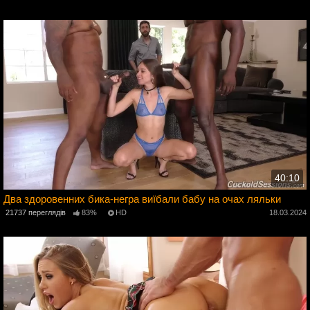
4
40:10
Два здоровенних бика-негра виїбали бабу на очах ляльки
21737 переглядів
83%
HD
18.03.2024
3