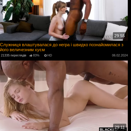
29:55
Служниця влаштувалася до негра і швидко познайомилася з
його величезним хуєм
21335 переглядів
83%
HD
06.02.2024
29:11