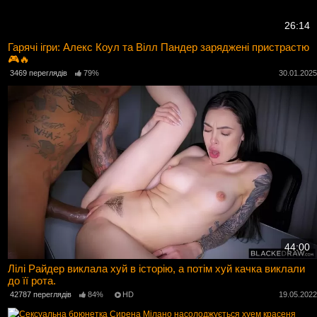
26:14
Гарячі ігри: Алекс Коул та Вілл Пандер заряджені пристрастю
🎮🔥
3469 переглядів
79%
30.01.202
44:00
Лілі Райдер виклала хуй в історію, а потім хуй качка виклали
до її рота.
42787 переглядів
84%
HD
19.05.202