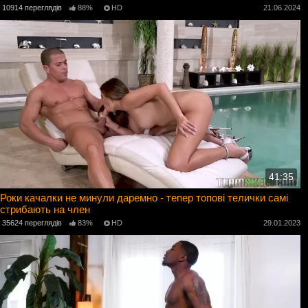
10914 переглядів
88%
HD
21.06.2024
41:35
Роки качалки не минули даремно - тепер топові телички самі
стрибають на член
35624 переглядів
83%
HD
29.01.2023