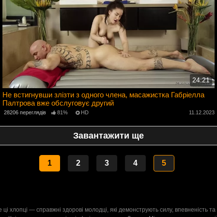
24:21
Не встигнувши злізти з одного члена, масажистка Габріелла
Палтрова вже обслуговує другий
3
28206 переглядів
81%
HD
11.12.2023
Завантажити ще
1
2
3
4
5
е ці хлопці — справжні здорові молодці, які демонструють силу, впевненість т