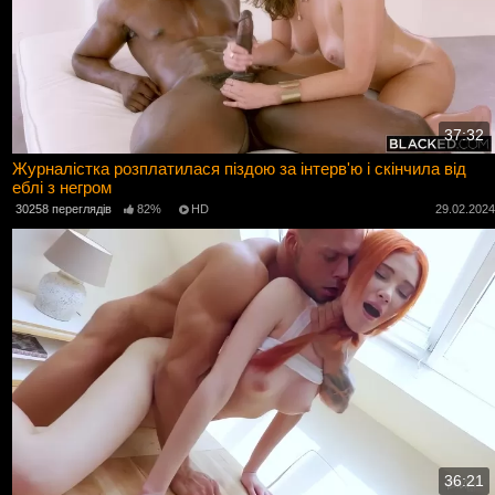
37:32
Журналістка розплатилася піздою за інтерв'ю і скінчила від
еблі з негром
30258 переглядів
82%
HD
29.02.202
36:21