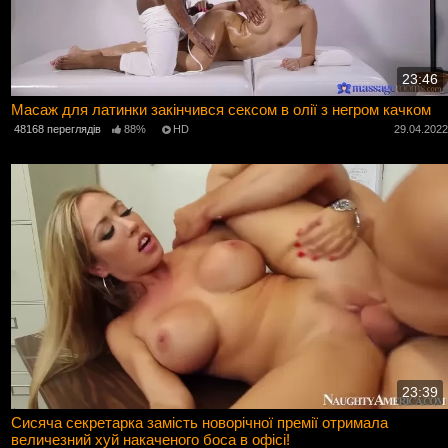
23:46
Масаж для латинки закінчився сексом в олії з негром качком
48168 переглядів
88%
HD
29.04.202
23:39
Сисяча секретарка замість новорічної премії отримала
величезний хуй накаченого боса в офісі!