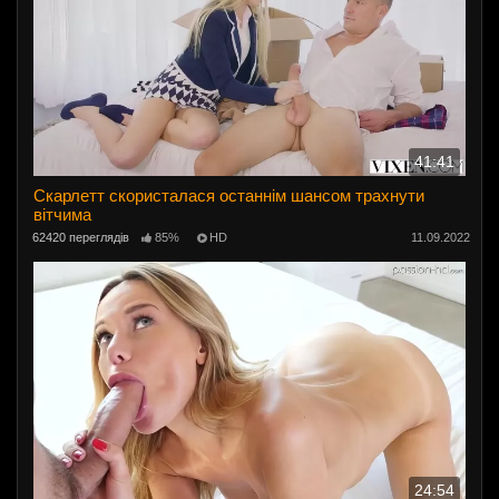
41:41
Скарлетт скористалася останнім шансом трахнути
вітчима
62420 переглядів
85%
HD
11.09.2022
24:54