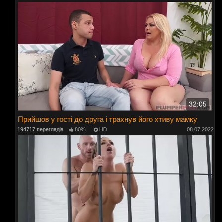
32:05
Прийшов у гості до друга і трахнув його хтиву мамку
194717 переглядів
80%
HD
08.07.2022