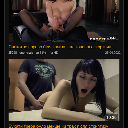
29:44
Спекотне порево біля каміна, силіконової ескортниці
35298 переглядів
81%
HD
25.04.2022
10:30
Бухати треба було менше чи трах після стриптизу