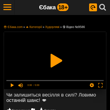
Єбака
18+
😎 Єбака.com
»
🔥 Категорії
»
Худорляві
»
🔞 Відео №9586
0:00
/ 0:00
Чи залишиться весілля в силі? Ловимо
останній шанс! 💋