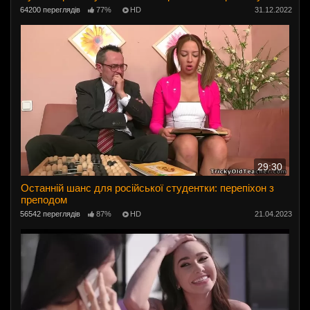
64200 переглядів
77%
HD
31.12.2022
29:30
Останній шанс для російської студентки: перепіхон з
преподом
56542 переглядів
87%
HD
21.04.2023