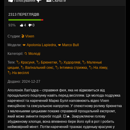
Голосування
Скачати
2313 ПЕРЕГЛЯДІВ
93%
4
0
Студии:
🎬 Vixen
Модели:
💋 Apolonia Lapiedra
,
💋 Marco Bull
Категорії:
📁 Молоді
Теги:
🏷️ Красуня
,
🏷️ Брюнетки
,
🏷️ Худорляві
,
🏷️ Маленькі
цицьки
,
🏷️ Вагінальний секс
,
🏷️ Інтимна стрижка
,
🏷️ На ліжку
,
🏷️ На весіллі
Додано: 2024-12-27
Аполонія Лап'єдра – справжня фея, яка не відмовиться від
прощального поцілунку навіть перед весіллям. Ця молода подружка
нареченої та наречений Марко Булл наповнюють відео Vixen
емоційною та сексуальною напругою. У спекотному ролику брюнетка
з маленькими цицьками покаже справжній прощальний експромт,
який може змінити перебіг подій. 💥🔥. Закружляючи голову
збудженому хлопцю, вона впевнено бере його хуй в рот і робить
неймовірний мінет. Потім наречений трахкає худеньку красуню у