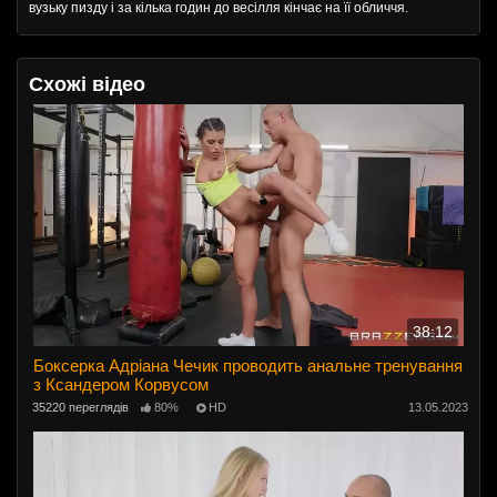
вузьку пизду і за кілька годин до весілля кінчає на її обличчя.
Схожі відео
38:12
Боксерка Адріана Чечик проводить анальне тренування
з Ксандером Корвусом
35220 переглядів
80%
HD
13.05.2023