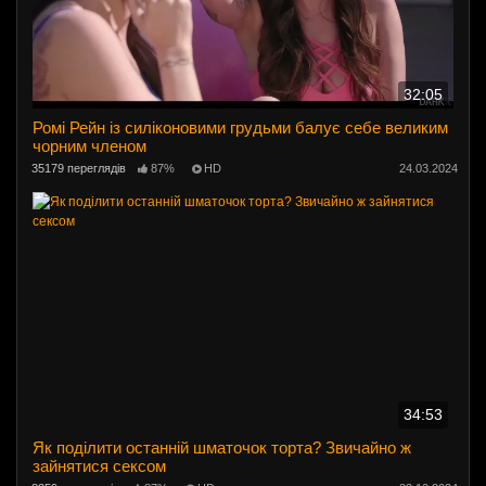
32:05
Ромі Рейн із силіконовими грудьми балує себе великим
чорним членом
35179 переглядів
87%
HD
24.03.2024
34:53
Як поділити останній шматочок торта? Звичайно ж
зайнятися сексом