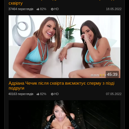
сквірту
37464 переглядів
82%
HD
18.05.2022
45:39
Адріана Чечик після сквірта висмоктує сперму з пізді
подруги
40163 переглядів
82%
HD
07.05.2022