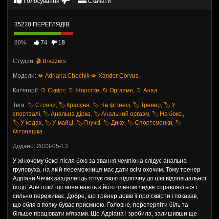
Голосування
Скачати
35220 ПЕРЕГЛЯДІВ
80%
74
18
Студии:
🎬 Brazzers
Модели:
💋 Adriana Chechik
💋 Xander Corvus
,
Категорії:
📁 Сквірт
,
📁 Жорстке
,
📁 Оргазми
,
📁 Анал
Теги:
🏷️ Стоячи
,
🏷️ Красуня
,
🏷️ На фітнесі
,
🏷️ Тренер
,
🏷️ У
спортзалі
,
🏷️ Анальна дірка
,
🏷️ Анальний оргазм
,
🏷️ На боксі
,
🏷️ У кедах
,
🏷️ У майці
,
🏷️ Гнучкі
,
🏷️ Дике
,
🏷️ Спортсменки
,
🏷️
Фітоняшка
Додано: 2023-05-13
У жіночому боксі після бою за звання чемпіона слідує анальна
груповуха, на якій переможниця має дати всім охочим. Тому тренер
Адріани Чечик заздалегідь готує свою підопічну до цієї відповідальної
події. Але поки що вона навіть з його членом ледве справляється і
сильно переживає. Добре, що тренер довів її про сквірти і показав,
що ебля в попку буває приємною. Головне, перетерпіти біль та
більше працювати м'язами. Що Адріана і зробила, залишивши ще