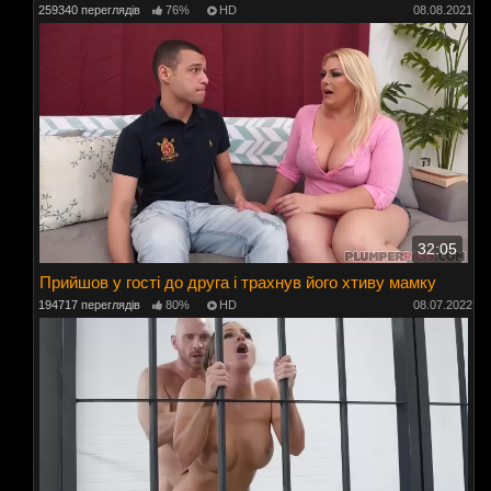
259340 переглядів
76%
HD
08.08.2021
32:05
Прийшов у гості до друга і трахнув його хтиву мамку
194717 переглядів
80%
HD
08.07.2022