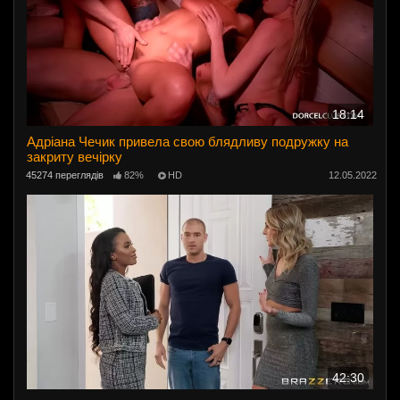
18:14
Адріана Чечик привела свою блядливу подружку на
закриту вечірку
45274 переглядів
82%
HD
12.05.2022
42:30