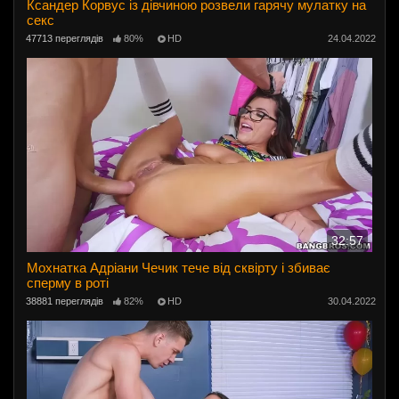
Ксандер Корвус із дівчиною розвели гарячу мулатку на
секс
47713 переглядів
80%
HD
24.04.2022
32:57
Мохнатка Адріани Чечик тече від сквірту і збиває
сперму в роті
38881 переглядів
82%
HD
30.04.2022