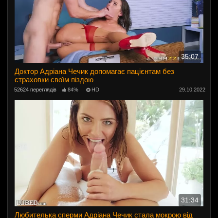
35:07
Доктор Адріана Чечик допомагає пацієнтам без
страховки своїм піздою
52624 переглядів
84%
HD
29.10.2022
31:34
Любителька сперми Адріана Чечик стала мокрою від