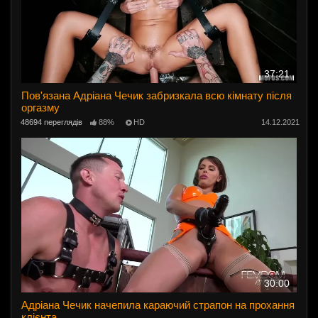
37:21
Пов'язана Адріана Чечик забризкала всю кімнату після
оргазму
48694 переглядів
88%
HD
14.12.2021
30:00
Адріана Чечик начепила караючий страпон на прохання
клієнта