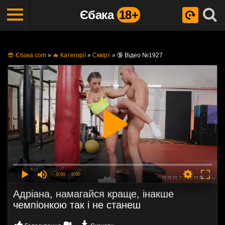
Єбака
18+
😎 Єбака.com
»
🔥 Категорії
»
Сквірт
»
🔞 Відео №1927
0:00
/ 0:00
Адріана, намагайся краще, інакше
чемпіонкою так і не станеш