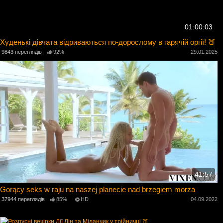
01:00:03
Худенькі дівчата відриваються по-дорослому в гарячій оргії! 🍑
9843 переглядів
92%
29.01.2025
41:57
Gorący seks w raju na naszej planecie nad brzegiem morza
37944 переглядів
85%
HD
04.09.2022