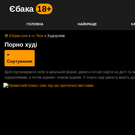
Єбака
18+
ГОЛОВНА
НАЙКРАЩЕ
КА
😎 Єбака.com
»
👀 Теги
»
Худорляві
Порно худі
Сортування
Щоб підтримувати себе в ідеальній формі, дівчата готові сидіти на дієті та
худорлявими, а потім худими і зовсім худими. У порно худі дівчата мають д