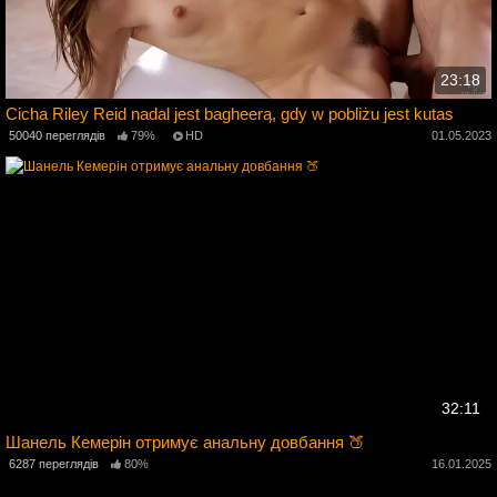
23:18
Cicha Riley Reid nadal jest bagheerą, gdy w pobliżu jest kutas
5
50040 переглядів
79%
HD
01.05.2023
32:11
Шанель Кемерін отримує анальну довбання 🍑
6287 переглядів
80%
16.01.2025
2