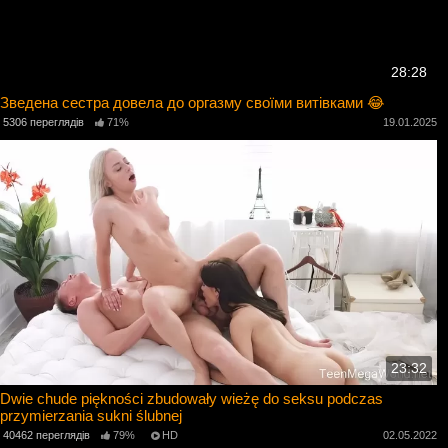
28:28
Зведена сестра довела до оргазму своїми витівками 😂
5306 переглядів
71%
19.01.2025
23:32
Dwie chude piękności zbudowały wieżę do seksu podczas
przymierzania sukni ślubnej
40462 переглядів
79%
HD
02.05.2022