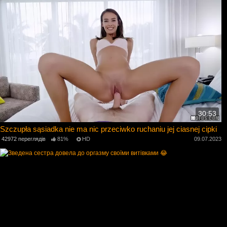
30:53
Szczupła sąsiadka nie ma nic przeciwko ruchaniu jej ciasnej cipki
42972 переглядів
81%
HD
09.07.2023