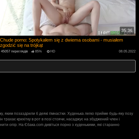
35:36
Chude porno: Spotykałem się z dwiema osobami - musiałem
zgodzić się na trójkąt
45057 переглядів
85%
HD
08.05.2022
жку, яким позаздрили б деякі гімнастки. Худенька легко прийме будь-яку позу
ін трахає крихітку в рот в позі стоячи, насаджує на збуджений член і
инити опір. На Єбака.com дивіться порно з худенькими, які старанно