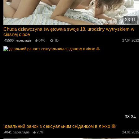
23:11
Chuda dziewczyna świętowała swoje 18. urodziny wytryskiem w
ciasnej cipce
45506 переглядів
84%
HD
27.04.202
38:34
Ідеальний ранок з сексуальним сніданком в ліжко 🥞
4841 переглядів
75%
24.01.202