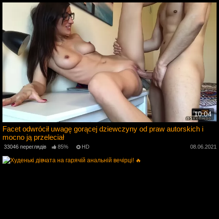
10:04
Facet odwrócił uwagę gorącej dziewczyny od praw autorskich i
mocno ją przeleciał
5
33046 переглядів
85%
HD
08.06.2021