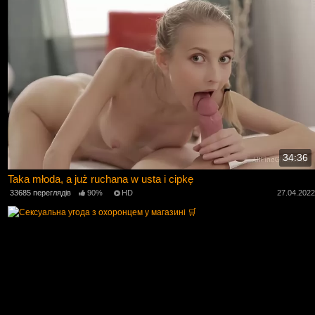
34:36
Taka młoda, a już ruchana w usta i cipkę
33685 переглядів
90%
HD
27.04.202