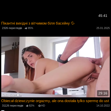
45:41
Пікантні вихідні з вітчимом біля басейну 💦
2326 переглядів
95%
25.01.2025
2
29:16
Obiecał dziewczynie orgazmy, ale ona dostała tylko spermę do ust
5
31126 переглядів
82%
HD
14.10.2022