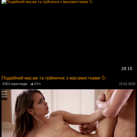
28:15
Подвійний масаж та трійничок з масажистками 💦
2
6353 переглядів
83%
22.01.2025