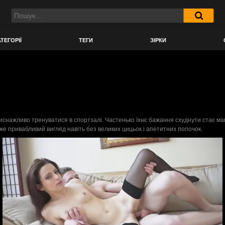
ТЕГОРІЇ
ТЕГИ
ЗІРКИ
 виснажливо тренуватися в спортзалі. Частенько їхнє бажання схуднути стає ман
уже привабливий вигляд навіть без великих цицьок і апетитних попочок.