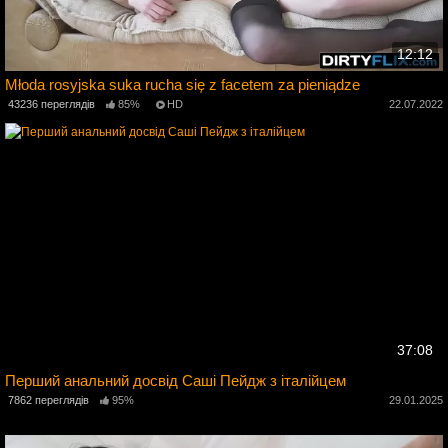
12:12
Młoda rosyjska suka rucha się z facetem za pieniądze
5
43236 переглядів
85%
HD
22.07.2022
37:08
Перший анальний досвід Саші Пейдж з італійцем
7862 переглядів
95%
29.01.2025
3