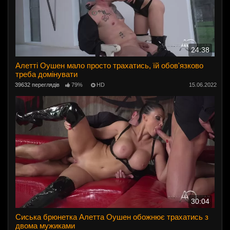
24:38
Алетті Оушен мало просто трахатись, їй обов'язково
треба домінувати
39632 переглядів
79%
HD
15.06.2022
30:04
Сиська брюнетка Алетта Оушен обожнює трахатись з
двома мужиками