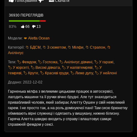
Голосування
Скачати
36930 ПЕРЕГЛЯДІВ
83%
66
13
Модели:
💋 Aletta Ocean
Категорії:
📁 БДСМ
,
📁 З сюжетом
,
📁 Мілфи
,
📁 Страпон
,
📁
Анілінгус
Теги:
🏷️ Фемдом
,
🏷️ Госпожа
,
🏷️ Анілінгус дівчині
,
🏷️ У гаражі
,
🏷️ У корсеті
,
🏷️ Високі дівчата
,
🏷️ У напівтемряві
,
🏷️ У
темряві
,
🏷️ Круте
,
🏷️ Красиві груди
,
🏷️ Лиже дупу
,
🏷️ У нейлоні
Додано: 2022-12-02
Гарненька мілфа з великими цицьками працює в автосервісі,
лагодить машини та її ручки вічно брудні. Але тут знаходиться
привабливий чоловік, який забирає Алетту Оушен у свій невеликий
гарем. І не просто так, а на роль домінуючої пані! Там сисю брюнетку
обмивають вірні служниці і одягають у вишукану, нижню білизну.
Гаряча Алетта швидко входить у справу і влаштовує самцю
справжній фемдом у сексі.