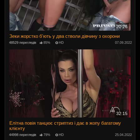
20:26
Зеки жорстко б'ють у два стволи дівчину з охорони
48529 переглядів
85%
HD
07.09.2022
32:15
Елітна повія танцює стриптиз і дає в жопу багатому
клієнту
44998 переглядів
79%
HD
25.04.2022