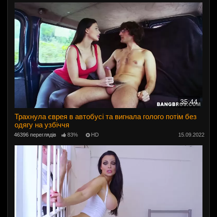
35:44
Трахнула єврея в автобусі та вигнала голого потім без
одягу на узбіччя
46396 переглядів
83%
HD
15.09.2022