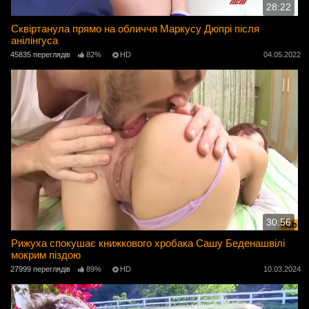
28:22
Сквіртанула прямо на обличчя Маркусу Дюпрі після
анілінгуса
45835 переглядів
82%
HD
04.05.2022
30:56
Рижуха спокушає книжкового хробака Сашу Беденашвілі
мокрим піздою
27999 переглядів
89%
HD
10.03.2024