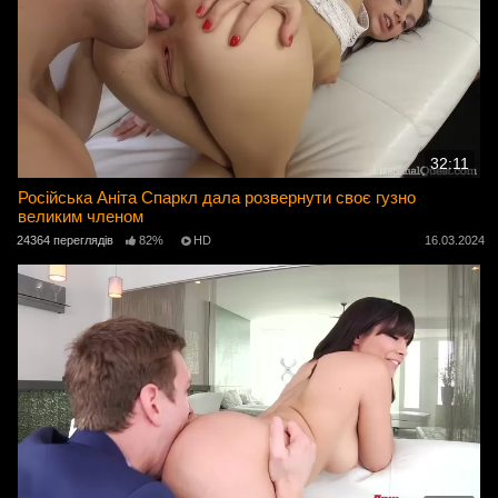
32:11
Російська Аніта Спаркл дала розвернути своє гузно
великим членом
24364 переглядів
82%
HD
16.03.2024