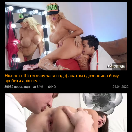
29:55
Ніколетт Шіа зглянулася над фанатом і дозволила йому
зробити анілінгус.
39962 переглядів
84%
HD
24.04.2022