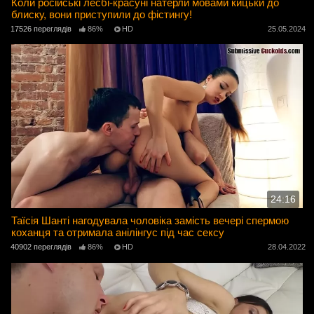
Коли російські лесбі-красуні натерли мовами кицьки до
блиску, вони приступили до фістингу!
17526 переглядів
86%
HD
25.05.2024
24:16
Таїсія Шанті нагодувала чоловіка замість вечері спермою
коханця та отримала анілінгус під час сексу
40902 переглядів
86%
HD
28.04.2022