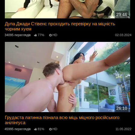
29:46
Дупа Джади Стівенс проходить перевірку на міцність
чорним хуем
34095 переглядів
77%
HD
02.03.2024
26:10
Грудаста латинка пізнала всю міць міцного російського
анілінгуса
45995 переглядів
81%
HD
11.05.2022