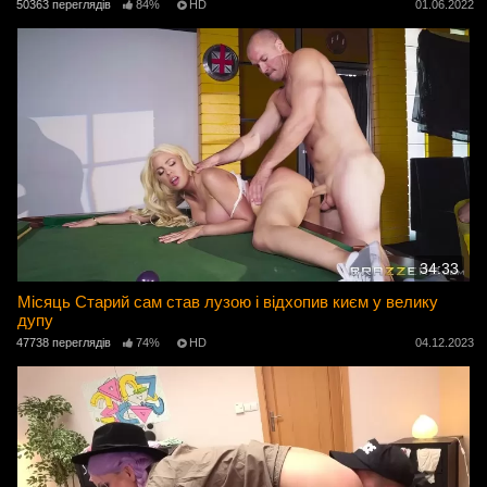
50363 переглядів
84%
HD
01.06.2022
34:33
Місяць Старий сам став лузою і відхопив києм у велику
дупу
47738 переглядів
74%
HD
04.12.2023