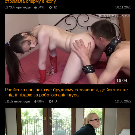
отримала сперму в жопу
52733 переглядів
84%
HD
30.11.2023
16:04
Російська пані показує брудному селянинові, де його місце
- під її піздою за роботою анілінгуса
51182 переглядів
88%
HD
12.05.2022