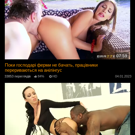
07:59
Поки господарі ферми не бачать, працівники
перериваються на анілінгус
33853 переглядів
84%
HD
04.01.2023