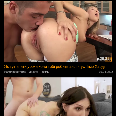
29:31
Як тут вчити уроки коли тобі робить анілінгус Тімо Харді
39089 переглядів
83%
HD
19.04.2022