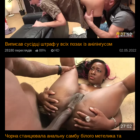
27:52
Виписав сусідці штраф у всіх позах із анілінгусом
28180 переглядів
88%
HD
02.05.2022
27:02
Чорна станцювала анальну самбу білого метелика та