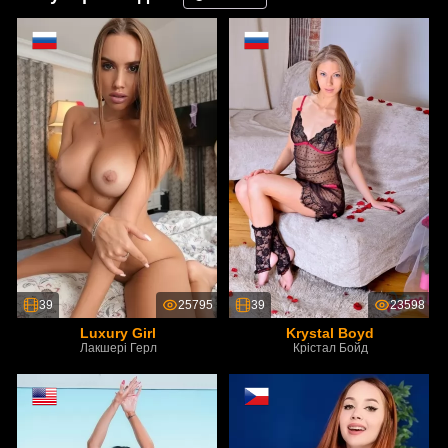
39
25795
39
23598
Luxury Girl
Krystal Boyd
Лакшері Герл
Крістал Бойд