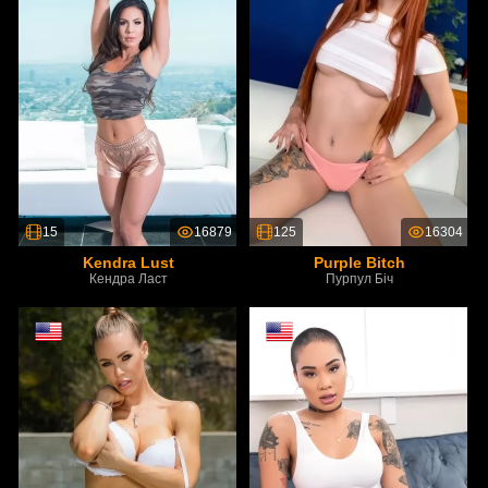
15
16879
125
16304
Kendra Lust
Purple Bitch
Кендра Ласт
Пурпул Біч