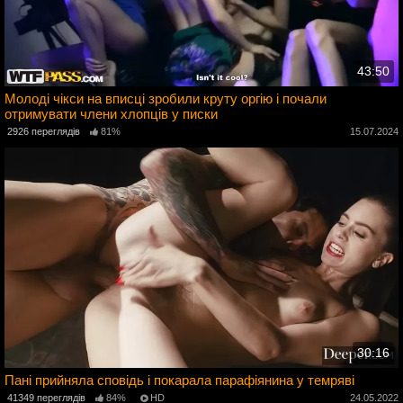
43:50
Молоді чікси на вписці зробили круту оргію і почали
отримувати члени хлопців у писки
2
2926 переглядів
81%
15.07.2024
30:16
Пані прийняла сповідь і покарала парафіянина у темряві
41349 переглядів
84%
HD
24.05.2022