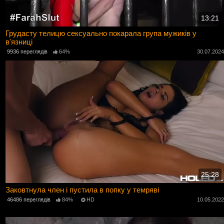
13:21
Грудасту телицю сексуально покарала група мужиків у
в'язниці
9936 переглядів
64%
30.07.202
25:28
Заковтнула член і пустила в попку у темряві
46486 переглядів
84%
HD
10.05.202