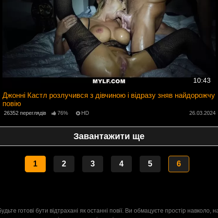
10:43
Джонні Кастл розлучився з дівчиною і відразу зняв найдорожчу
повію
2
26352 переглядів
76%
HD
26.03.2024
Завантажити ще
1
2
3
4
5
6
ьте готові бути відтрахані як останні повії. Ви обмацуєте простір навколо, н