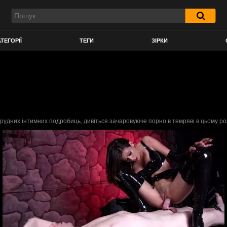
ТЕГОРІЇ
ТЕГИ
ЗІРКИ
удних інтимних подробиць, дивіться зачаровуюче порно в темряві в цьому розд