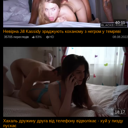
40:11
Невірна Jill Kassidy зраджують коханому з негром у темряві
35705 переглядів
83%
HD
08.08.202
18:17
Хахаль дружину друга від телефону відволікає - хуй у пизду
пускає