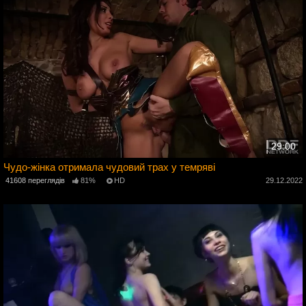
29:00
Чудо-жінка отримала чудовий трах у темряві
41608 переглядів
81%
HD
29.12.2022
4