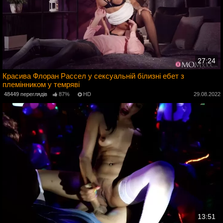
27:24
Красива Флоран Рассел у сексуальній білизні ебет з
племінником у темряві
4
48449 переглядів
87%
HD
29.08.2022
13:51