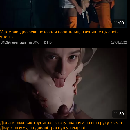
11:00
У темряві два зеки показали начальниці в'язниці міць своїх
членів
34539 переглядів
84%
HD
17.08.2022
11:59
Діана в рожевих трусиках і з татуюванням на всю руку звела
Діму з розуму, на дивані трахнув у темряві