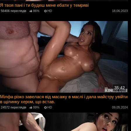
Я твоя пані і ти будеш мене ебати у темряві
56406 переглядів
86%
HD
18.06.2023
35:42
Мілфа різко завелася від масажу в маслі і дала майстру увійти
в щілинку хером, що встав.
24572 переглядів
99%
HD
09.05.2024