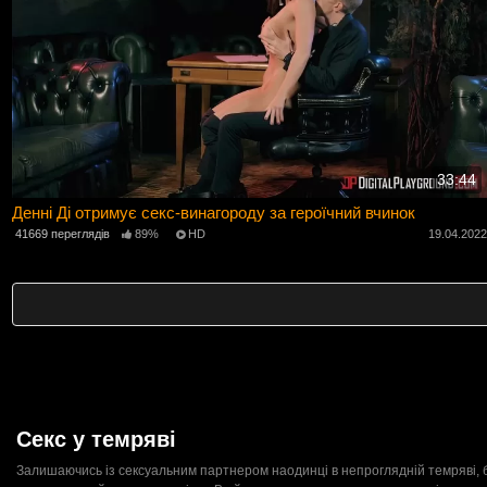
33:44
Денні Ді отримує секс-винагороду за героїчний вчинок
41669 переглядів
89%
HD
19.04.202
Секс у темряві
Залишаючись із сексуальним партнером наодинці в непроглядній темряві, буд