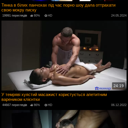
Тянка в білих панчохах під час порно шоу дала оттрахати
свою мокру писку
2
19991 переглядів
80%
HD
24.05.2024
24:19
У темряві хуястий масажист користується апетитним
вареником клієнтки
4
44667 переглядів
86%
HD
06.12.2022