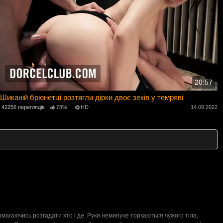
20:57
Шиканій брюнетці розтягли дірки двоє зеків у темряві
42256 переглядів
78%
HD
14.08.2022
амагаючись розгадати хто і де. Руки неминуче торкаються чужого тіла,