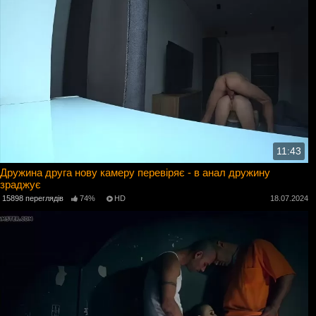
11:43
Дружина друга нову камеру перевіряє - в анал дружину
зраджує
15898 переглядів
74%
HD
18.07.2024