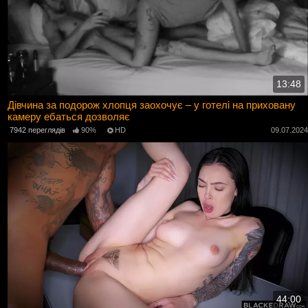
13:48
Дівчина за подорож хлопця заохочує – у готелі на приховану
камеру ебаться дозволяє
7942 переглядів
90%
HD
09.07.202
44:00