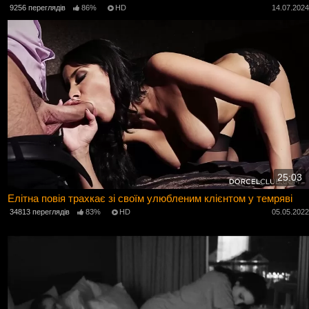
9256 переглядів
86%
HD
14.07.202
25:03
Елітна повія трахкає зі своїм улюбленим клієнтом у темряві
34813 переглядів
83%
HD
05.05.202