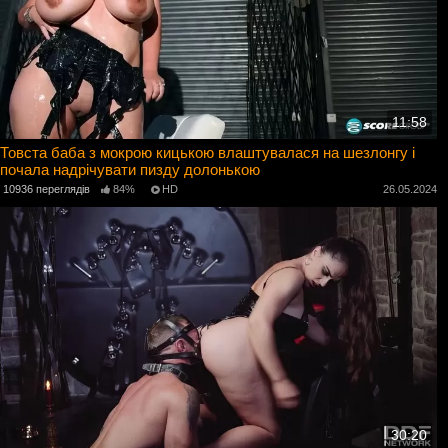
11:58
Товста баба з мокрою кицькою влаштувалася на шезлонгу і
почала надрічувати пизду долонькою
10936 переглядів
84%
HD
26.05.2024
30:20