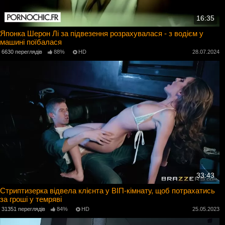
16:35
Японка Шерон Лі за підвезення розрахувалася - з водієм у
машині поїбалася
6630 переглядів
88%
HD
28.07.2024
33:43
Стриптизерка відвела клієнта у ВІП-кімнату, щоб потрахатись
за гроші у темряві
31351 переглядів
84%
HD
25.05.2023