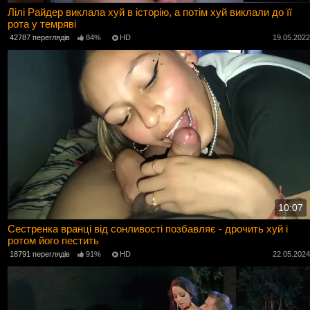
Лілі Райдер виклала хуй в історію, а потім хуй виклали до її
рота у темряві
42787 переглядів
84%
HD
19.05.202
10:07
Сестренка вранці від сонливості позбавляє - дрочить хуй і
ротом його пестить
18791 переглядів
91%
HD
22.05.202