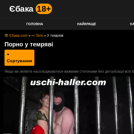
Єбака
18+
ГОЛОВНА
НАЙКРАЩЕ
КА
😎 Єбака.com
»
👀 Теги
»
У темряві
Порно у темряві
Сортування
Якщо ви любите насолоджуватися важкими стогонами без деталізації всіх бр