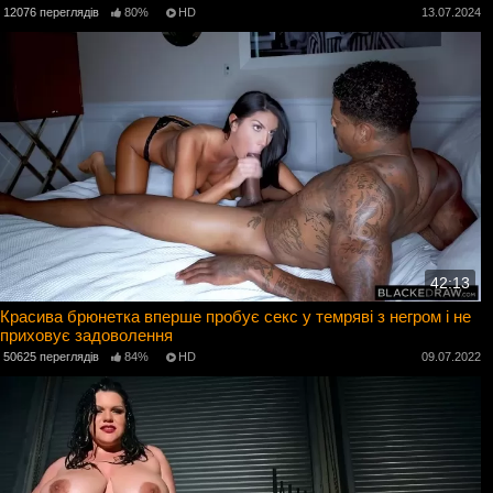
12076 переглядів
80%
HD
13.07.2024
42:13
Красива брюнетка вперше пробує секс у темряві з негром і не
приховує задоволення
50625 переглядів
84%
HD
09.07.2022