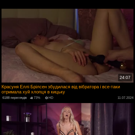
4
24:07
Красуня Еллі Брілсен збудилася від вібратора і все-таки
отримала хуй хлопця в кицьку
2
6188 переглядів
73%
HD
11.07.2024