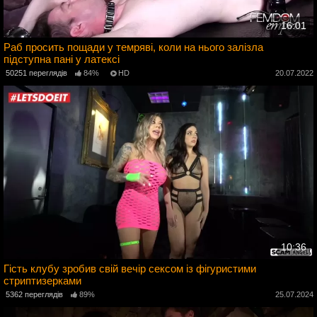
16:01
Раб просить пощади у темряві, коли на нього залізла
підступна пані у латексі
4
50251 переглядів
84%
HD
20.07.2022
10:36
Гість клубу зробив свій вечір сексом із фігуристими
стриптизерками
2
5362 переглядів
89%
25.07.2024