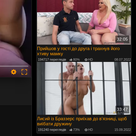
32:05
Прийшов у гості до друга і трахнув його
хтиву мамку
194717 переглядів
80%
HD
08.07.2022
33:47
Лисий із Браззерс приїхав до в'язниці, щоб
виїбати дружину
191240 переглядів
73%
HD
15.09.2022