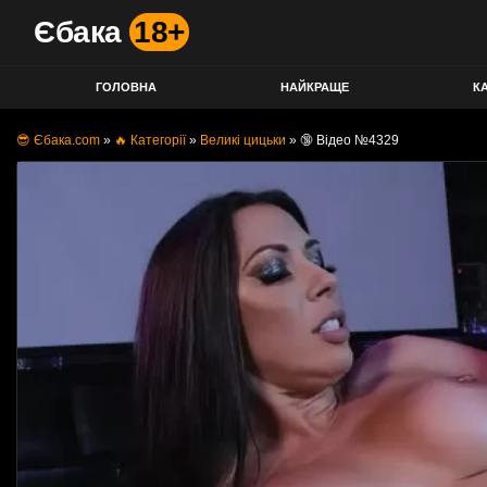
Єбака
18+
ГОЛОВНА
НАЙКРАЩЕ
КА
😎 Єбака.com
»
🔥 Категорії
»
Великі цицьки
»
🔞 Відео №4329