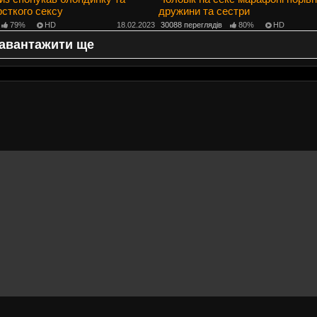
сткого сексу
дружини та сестри
79%
HD
18.02.2023
30088 переглядів
80%
HD
авантажити ще