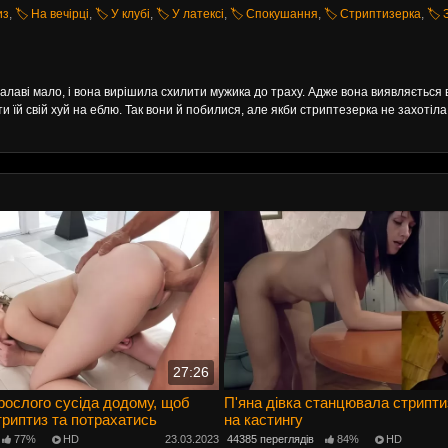
из
,
🏷️ На вечірці
,
🏷️ У клубі
,
🏷️ У латексі
,
🏷️ Спокушання
,
🏷️ Стриптизерка
,
🏷️ 
лаві мало, і вона вирішила схилити мужика до траху. Адже вона виявляється 
и їй свій хуй на еблю. Так вони й побилися, але якби стриптезерка не захотіла
27:26
ослого сусіда додому, щоб
П'яна дівка станцювала стрипти
риптиз та потрахатись
на кастингу
77%
HD
23.03.2023
44385 переглядів
84%
HD