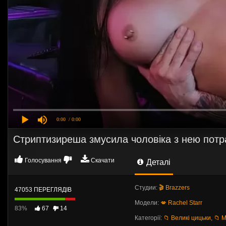
0:00
/ 0:00
Стриптизиреша змусила чоловіка з нею потр
Голосування
Скачати
Деталі
Студии:
🎬 Brazzers
47053 ПЕРЕГЛЯДІВ
Модели:
💋 Rachel Starr
83%
67
14
Категорії:
📁 Великі цицьки
,
📁 