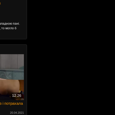
З
владною пані.
, то могло б
12:26
з і потрахала
20.04.2021