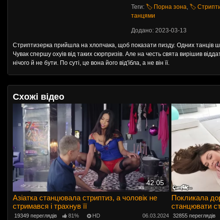
Теги:
🏷️ Порна зона
,
🏷️ Стрипт
танцями
Додано: 2023-03-13
Стриптизерка прийшла на хлопчака, щоб показати пизду. Одних танців ша
Чувак спершу охуів від таких сюрпризів. Але на честь свята вирішив віддат
нічого й не бути. По суті, це вона його від'їбла, а не він її.
Схожі відео
42:05
Азіатка станцювала стриптиз, а чоловік не
Покликала дор
стримався і трахнув її
станцювати ст
19349 переглядів
81%
HD
06.03.2024
32855 переглядів