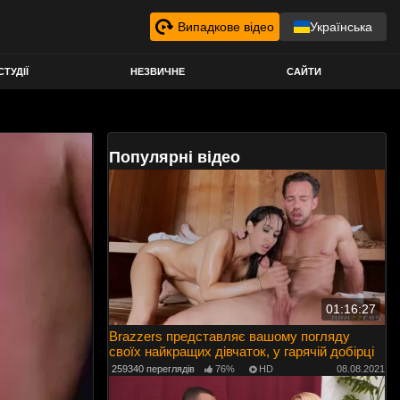
Випадкове відео
Українська
СТУДІЇ
НЕЗВИЧНЕ
САЙТИ
Популярні відео
01:16:27
Brazzers представляє вашому погляду
своїх найкращих дівчаток, у гарячій добірці
259340 переглядів
76%
HD
08.08.2021