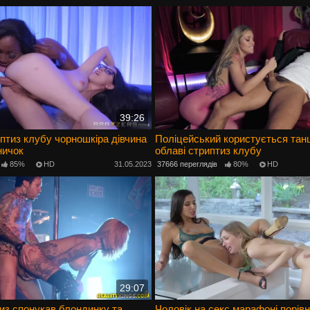
39:26
иптиз клубу чорношкіра дівчина
Поліцейський користується тан
ничок
облаві стриптиз клубу
85%
HD
31.05.2023
37666 переглядів
80%
HD
29:07
из спонукав блондинку та
Чоловік на секс марафоні порів