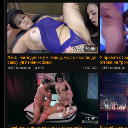
10:55
Лесбі наглядачка у в'язниці, часто схиляє до
У приваті стр
сексу ув'язнених жінок
готова на трій
6352 переглядів
92%
13.07.2024
41539 переглядів
27:35
Прийшов із дружиною до стрип-клубу та
Крутий стрипт