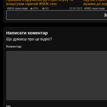
влаштував гарячий ЖМЖ секс
мужика до жор
48816 переглядів
83%
HD
23.05.2023
40082 переглядів
З
Написати коментар
Що думаєш про це відео?
Коментар
Нік