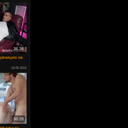
36:38
цівницею на
19.05.2022
30:28
няв кицьку