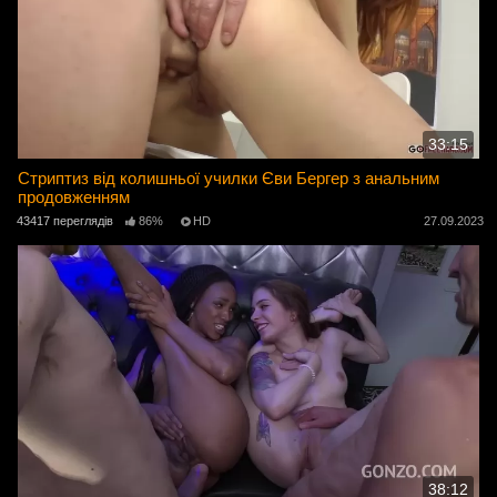
33:15
Стриптиз від колишньої училки Єви Бергер з анальним
продовженням
43417 переглядів
86%
HD
27.09.2023
38:12