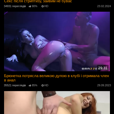
Секс після стриптизу, зайвим не буває
34931 переглядів
90%
HD
23.02.2024
29:31
Брюнетка потрясла великою дупою в клубі і отримала член
в анал
35521 переглядів
85%
HD
29.09.2023