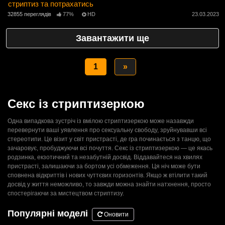
стриптиз та потрахатись
32855 переглядів
77%
HD
23.03.2023
Завантажити ще
1
»
Секс із стриптизеркою
Одна випадкова зустріч із вмілою стриптизеркою може назавжди
перевернути ваші уявлення про сексуальну свободу, зруйнувавши всі
стереотипи. Це візит у світ пристрасті, де гра починається з танцю, що
зачаровує, пробуджуючи всі почуття. Секс із стриптизеркою — це якась
родзинка, екзотичний та незабутній досвід. Віддавайтеся на хвилях
пристрасті, залишаючи за бортом усі обмеження. Ця ніч може бути
сповнена відкриттів і нових чуттєвих горизонтів. Якщо ж втілити такий
досвід у життя неможливо, то завжди можна знайти натхнення, просто
спостерігаючи за мистецтвом стриптизу.
Популярні моделі
Оновити