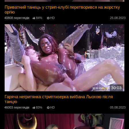
Приватний танець у стрип-клубі перетворився на жорстку
оргію
40808 переглядів
84%
HD
25.08.2023
30:03
Гаряча негритянка стриптизерка виїбана Льохою після
танцю
46003 переглядів
83%
HD
05.08.2023