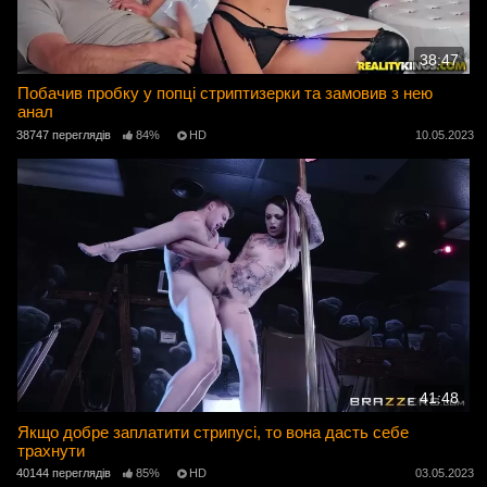
38:47
Побачив пробку у попці стриптизерки та замовив з нею
анал
38747 переглядів
84%
HD
10.05.2023
41:48
Якщо добре заплатити стрипусі, то вона дасть себе
трахнути
40144 переглядів
85%
HD
03.05.2023