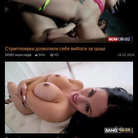
36:02
Стриптизерки дозволили себе виїбати за гроші
34583 переглядів
84%
HD
24.02.2024
40:34