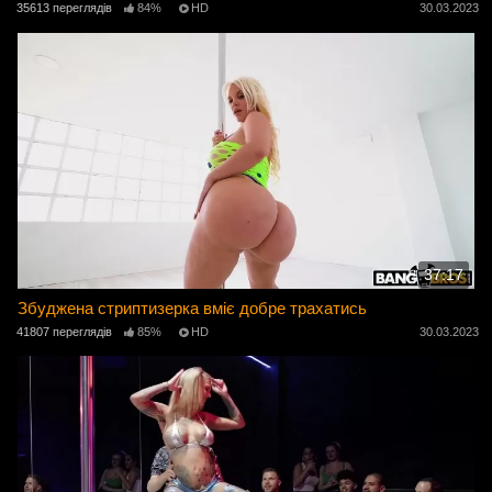
35613 переглядів
84%
HD
30.03.2023
37:17
Збуджена стриптизерка вміє добре трахатись
41807 переглядів
85%
HD
30.03.2023