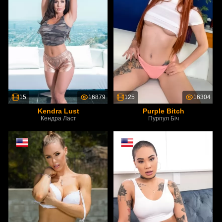
15
16879
125
16304
Kendra Lust
Purple Bitch
Кендра Ласт
Пурпул Біч