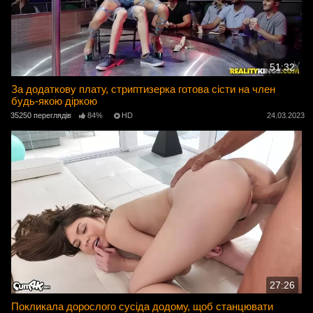
51:32
За додаткову плату, стриптизерка готова сісти на член
будь-якою діркою
35250 переглядів
84%
HD
24.03.2023
27:26
Покликала дорослого сусіда додому, щоб станцювати