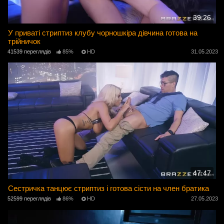
39:26
У приваті стриптиз клубу чорношкіра дівчина готова на
трійничок
41539 переглядів
85%
HD
31.05.2023
47:47
Сестричка танцює стриптиз і готова сісти на член братика
52599 переглядів
86%
HD
27.05.2023