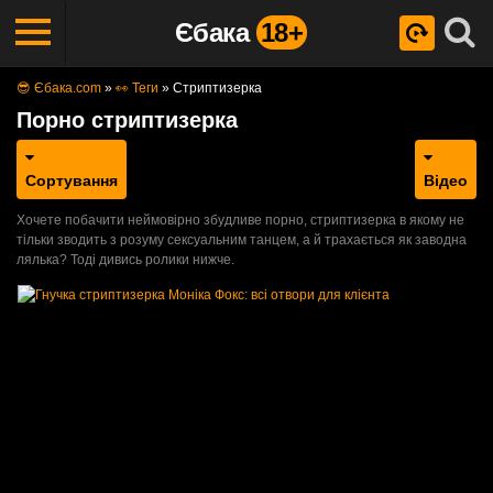
Єбака
18+
😎 Єбака.com
»
👀 Теги
»
Стриптизерка
Порно стриптизерка
Сортування
Відео
Хочете побачити неймовірно збудливе порно, стриптизерка в якому не
тільки зводить з розуму сексуальним танцем, а й трахається як заводна
лялька? Тоді дивись ролики нижче.