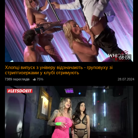
08:08
Хлопці випуск з універу відзначають - груповуху зі
стриптизерками у клубі отримують
7389 переглядів
75%
28.07.2024