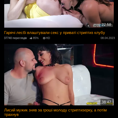
22:58
Гарячі лесбі влаштували секс у приваті стриптиз клубу
37740 переглядів
85%
HD
08.04.2023
38:47
Лисий мужик зняв за гроші молоду стриптизерку, а потім
трахнув