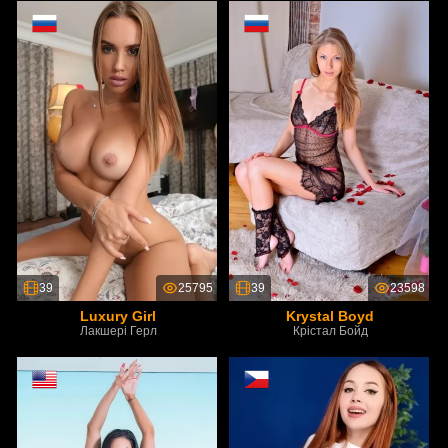
39
25795
39
23598
Luxury Girl
Krystal Boyd
Лакшері Герл
Крістал Бойд