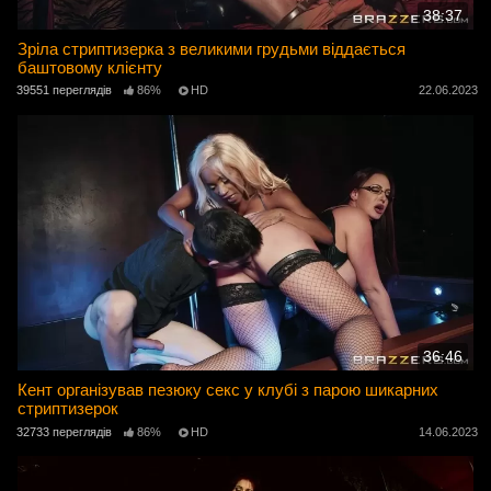
38:37
Зріла стриптизерка з великими грудьми віддається
баштовому клієнту
39551 переглядів
86%
HD
22.06.2023
36:46
Кент організував пезюку секс у клубі з парою шикарних
стриптизерок
32733 переглядів
86%
HD
14.06.2023