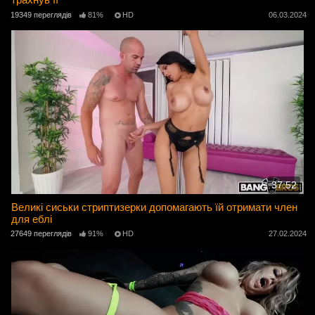
19349 переглядів
81%
HD
06.03.2024
37:52
Великі сиськи стриптизерки допомагають їй отримати член
для еблі
27649 переглядів
91%
HD
27.02.2024