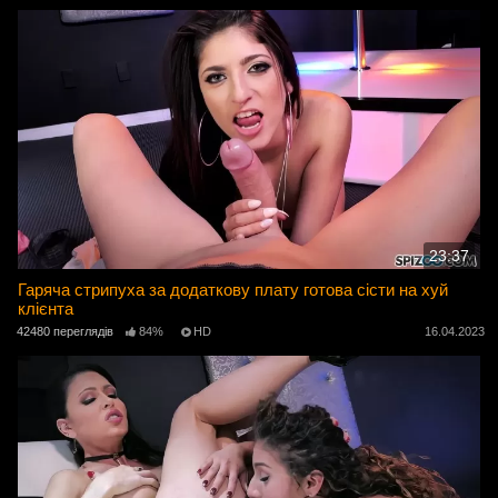
23:37
Гаряча стрипуха за додаткову плату готова сісти на хуй
клієнта
42480 переглядів
84%
HD
16.04.2023