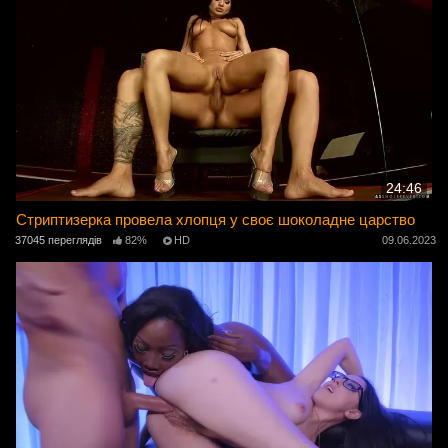
24:46
Стриптизерка провела хлопця у своє шоколадне царство
37045 переглядів
82%
HD
09.06.2023