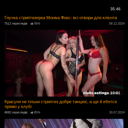
35:46
Гнучка стриптизерка Моніка Фокс: всі отвори для клієнта
7512 переглядів
95%
08.12.2024
10:01
Красуня не тільки стриптиз добре танцює, а ще й ебется
прямо у клубі
4692 переглядів
85%
30.07.2024