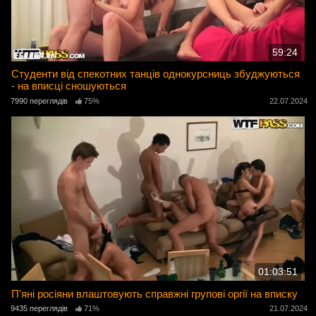
59:24
Студенти від спекотних танців однокурсниць збуджуються
- на вписці сношуються
7990 переглядів
75%
22.07.2024
01:03:51
П'яні росіяни влаштовують справжні групові оргії на вписку
9435 переглядів
71%
21.07.2024