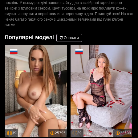
поспіль. У цьому розділі нашого сайту для вас зібрані гарячі порно
вечірки з груповим сексом. Круті тусовки, на яких мріє побувати кожен,
змусять порушити перші хвилини перегляду відео. Приготуйтеся! На вас
чекає багато гарячого сексу з шикарними теличками під гучні клубні
ритми.
Популярні моделі
Оновити
39
25795
39
23598