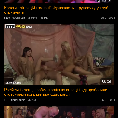
Колеги зліт акцій компанії відзначають - груповуху у клубі
отримують
8119 переглядів
95%
HD
26.07.2024
38:06
Російські хлопці зробили оргію на вписці і відтарабанили
стовбурами всі дірки молодих крихт.
1516 переглядів
76%
26.07.2024