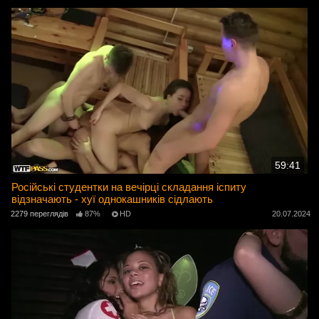
59:41
Російські студентки на вечірці складання іспиту
відзначають - хуї однокашників сідлають
2279 переглядів
87%
HD
20.07.2024