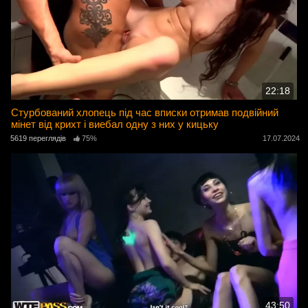
22:18
Стурбований хлопець під час вписки отримав подвійний
мінет від крихт і виебал одну з них у кицьку
5619 переглядів
75%
17.07.2024
43:50