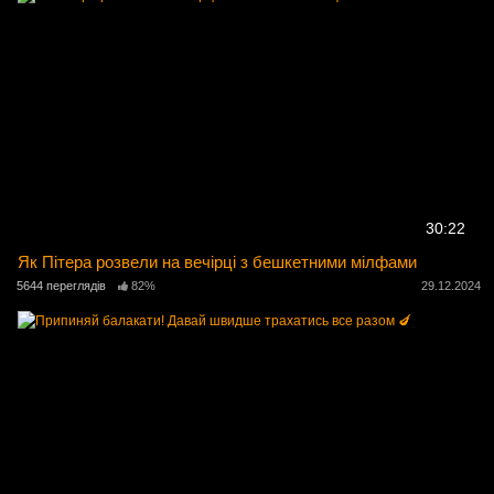
30:22
Як Пітера розвели на вечірці з бешкетними мілфами
5644 переглядів
82%
29.12.2024