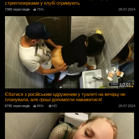
стриптизерками у клубі отримують
7389 переглядів
75%
28.07.2024
10:01
Єбатися з російським одруженим у туалеті на вечірці не
планувала, але гроші допомогли наважитися!
9795 переглядів
86%
HD
28.07.2024