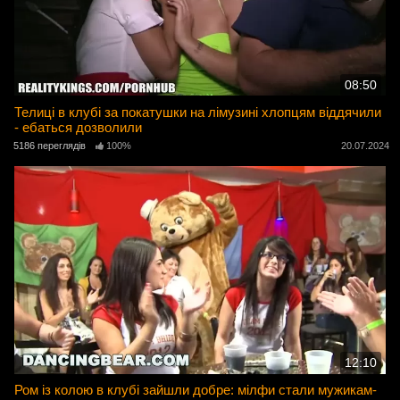
08:50
Телиці в клубі за покатушки на лімузині хлопцям віддячили
- ебаться дозволили
5186 переглядів
100%
20.07.2024
12:10
Ром із колою в клубі зайшли добре: мілфи стали мужикам-