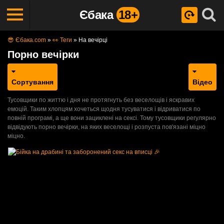
Єбака
18+
😎 Єбака.com
»
👀 Теги
»
На вечірці
Порно вечірки
Сортування
Відео
Тусовщики по життю і дня не протягнуть без веселощів і яскравих
емоцій. Таким хлопцям хочеться щодня тусуватися і відриватися по
повній програмі, а ще вони зациклені на сексі. Тому тусовщики регулярно
відвідують порно вечірки, на яких веселощі і розпуста пов'язані міцно
міцно.