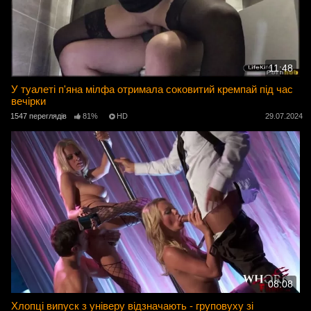
11:48
У туалеті п'яна мілфа отримала соковитий кремпай під час
вечірки
1547 переглядів
81%
HD
29.07.2024
08:08
Хлопці випуск з універу відзначають - груповуху зі