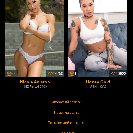
24
14750
1
10922
Nicole Aniston
Honey Gold
Ніколь Еністон
Хані Голд
Зворотній зв'язок
Правила сайту
Батьківський контроль