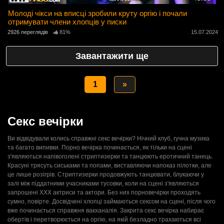
Молоді чікси на вписці зробили круту оргію і почали
отримувати члени хлопців у писки
2926 переглядів
81%
15.07.2024
Завантажити ще
1
»
Секс вечірки
Ви відвідували колись справжні секс вечірки? Нічний клуб, гучна музика
та багато випивки. Порно вечірка починається, як тільки на сцені
з'являються напівоголені стриптизерки та танцюють еротичний танець.
Красуні трясуть сиськами та попами, виставляючи напоказ пілотки, але
це лише розігрів. Стриптизерки продовжують танцювати, блукаючи у
залі між піддатними учасниками тусовки, коли на сцені з'являються
запрошені ХХХ актриси та актори. Без них порновечірки проходять
сумно, повірте. Досвідчені хлопці займаються сексом на сцені, після чого
вже починається справжня вакханалія. Закрита секс вечірка набирає
обертів і перетворюється на оргію, на якій безладно трахаються всі