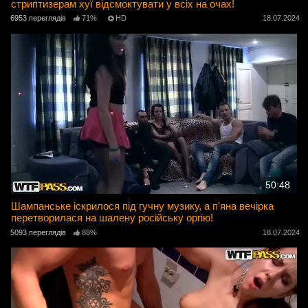
стриптизерам хуї відсмоктувати у всіх на очах!
6953 переглядів
71%
HD
18.07.2024
50:48
Шампанське іскрилося під гучну музику, а п'яна вечірка
перетворилася на шалену російську оргію!
5093 переглядів
88%
18.07.2024