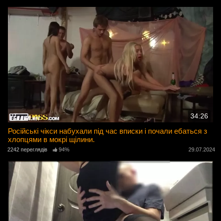
34:26
Російські чікси набухали під час вписки і почали ебаться з
хлопцями в мокрі щілини.
2242 переглядів
94%
29.07.2024