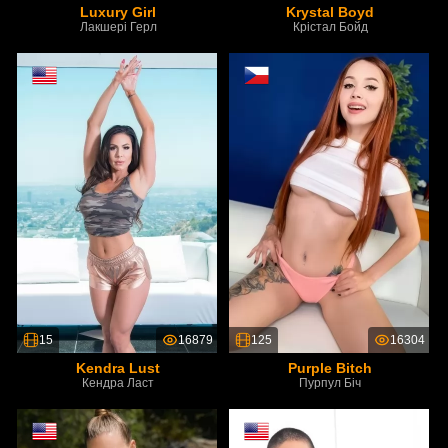
Luxury Girl
Krystal Boyd
Лакшері Герл
Крістал Бойд
15
16879
125
16304
Kendra Lust
Purple Bitch
Кендра Ласт
Пурпул Біч