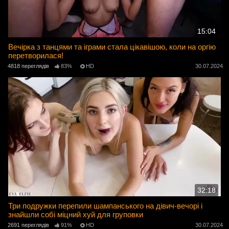
15:04
Вечірка з танцями та іграми стала цікавішою, коли на оргію
перетворилася!
4818 переглядів
83%
HD
30.07.2024
32:18
Три подружки перепили шампанського на дівич-вечорі і
знайшли собі міцний хуй для груповки
2691 переглядів
91%
HD
30.07.2024