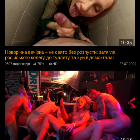
10:35
Новорічна вечірка – не свято без розпусти: затягла
російського колегу до туалету та хуй відсмоктала!
9397 переглядів
75%
HD
27.07.2024
19:18