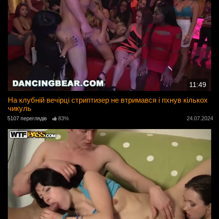
11:49
На клубній вечірці стриптизер не втримався і пхнув кількох
чикуль
5107 переглядів
83%
24.07.2024