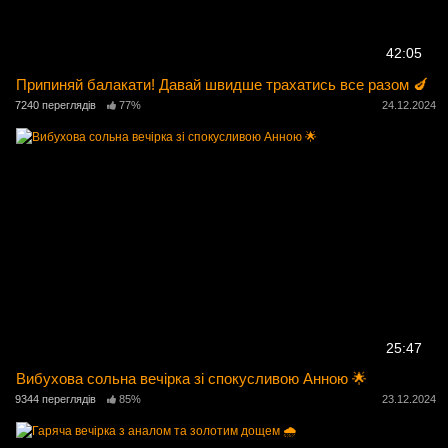
42:05
Припиняй балакати! Давай швидше трахатись все разом 🍆
7240 переглядів
77%
24.12.2024
25:47
Вибухова сольна вечірка зі спокусливою Анною 🌟
9344 переглядів
85%
23.12.2024