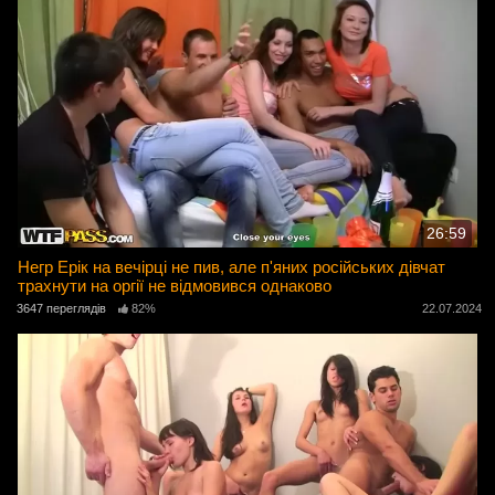
26:59
Негр Ерік на вечірці не пив, але п'яних російських дівчат
трахнути на оргії не відмовився однаково
3647 переглядів
82%
22.07.2024