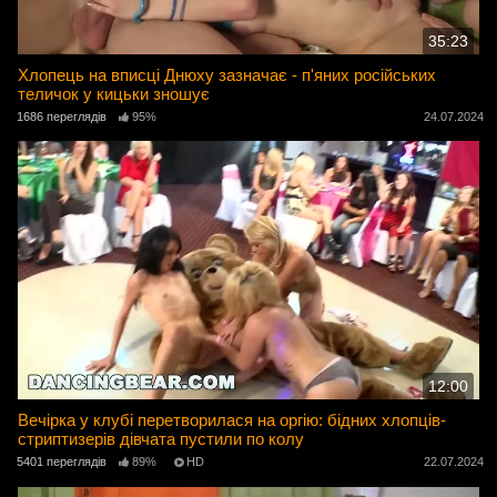
35:23
Хлопець на вписці Днюху зазначає - п'яних російських
теличок у кицьки зношує
1686 переглядів
95%
24.07.2024
12:00
Вечірка у клубі перетворилася на оргію: бідних хлопців-
стриптизерів дівчата пустили по колу
5401 переглядів
89%
HD
22.07.2024