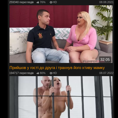
259340 переглядів
76%
HD
08.08.2021
32:05
Прийшов у гості до друга і трахнув його хтиву мамку
194717 переглядів
80%
HD
08.07.2022