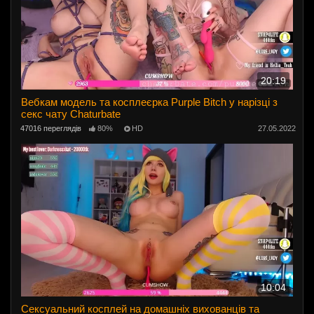
20:19
Вебкам модель та косплеєрка Purple Bitch у нарізці з
секс чату Chaturbate
47016 переглядів
80%
HD
27.05.2022
10:04
Сексуальний косплей на домашніх вихованців та