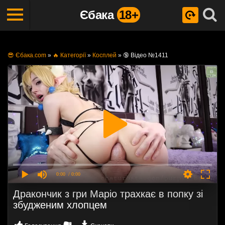
Єбака
18+
😎 Єбака.com
»
🔥 Категорії
»
Косплей
»
🔞 Відео №1411
0:00
/ 0:00
Дракончик з гри Маріо трахкає в попку зі
збудженим хлопцем