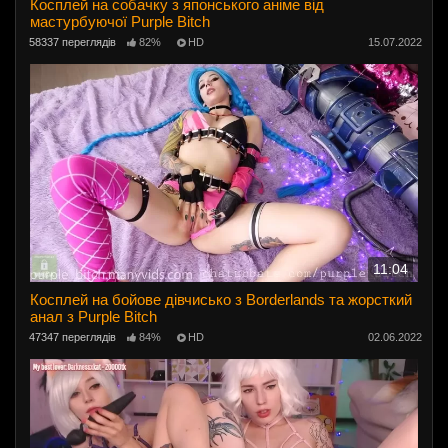
Косплей на собачку з японського аніме від
мастурбуючої Purple Bitch
58337 переглядів
82%
HD
15.07.2022
11:04
Косплей на бойове дівчисько з Borderlands та жорсткий
анал з Purple Bitch
47347 переглядів
84%
HD
02.06.2022