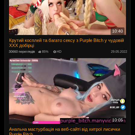
10:40
Крутий косплей та багато сексу з Purple Bitch у чудовій
ХХХ добірці
30660 переглядів
85%
HD
29.05.2022
10:05
Анальна мастурбація на веб-сайті від хитрої лисички
Purple Bitch