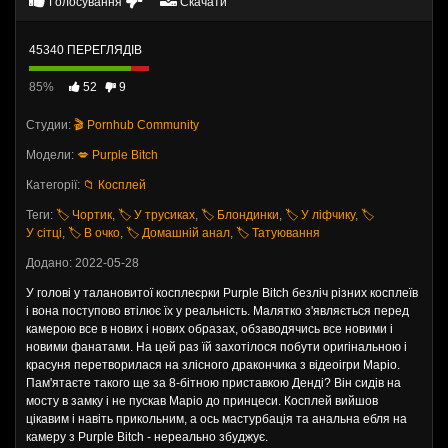
Голосування
Скачати
45340 ПЕРЕГЛЯДІВ
85%
52
9
Студии:
🎬 Pornhub Community
Модели:
💋 Purple Bitch
Категорії:
📁 Косплей
Теги:
🏷️ Чортик
,
🏷️ У трусиках
,
🏷️ Блондинки
,
🏷️ У ліфчику
,
🏷️
У сітці
,
🏷️ В очко
,
🏷️ Домашній анал
,
🏷️ Татуювання
Додано: 2022-05-28
У голові у талановитої косплеєрки Purple Bitch безліч різних косплеїв
і вона поступово втілює їх у реальність. Малятко з'являється перед
камерою все в нових і нових образах, обзаводячись все новими і
новими фанатами. На цей раз їй захотілося побути оригінальною і
красуня перетворилася на злісного дракончика з відеоігри Маріо.
Пам'ятаєте такого ще за 8-бітною приставкою Денді? Він сидів на
мосту в замку і не пускав Маріо до принцеси. Косплей вийшов
цікавим і навіть прикольним, а ось мастурбація та анальна ебля на
камеру з Purple Bitch - нереально збуджує.