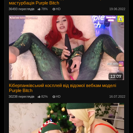
мастурбація Purple Bitch
36493 переглядів
78%
HD
19.06.2022
13:09
Кіберпанківський косплей від відомої вебкам моделі
Purple Bitch
30238 переглядів
82%
HD
16.07.2022