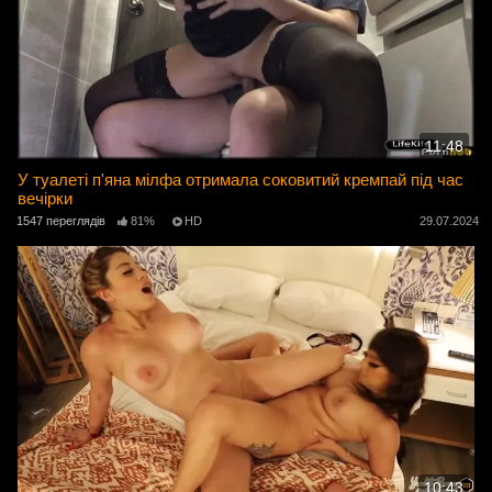
11:48
У туалеті п'яна мілфа отримала соковитий кремпай під час
вечірки
1547 переглядів
81%
HD
29.07.2024
10:43