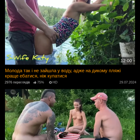
12:00
Молода так і не зайшла у воду, адже на дикому пляжі
краще ебатися, ніж купатися
2976 переглядів
75%
HD
29.07.2024