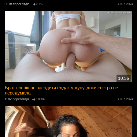
5918 переглядів
81%
30.07.2024
10:36
Брат поспішає засадити елдак у дупу, доки сестра не
передумала
1102 переглядів
100%
30.07.2024