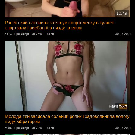
10:49
Російський хлопчина затягнув спортсменку в туалет
спортзалу і виебал її в пизду членом
5173 переглядів
78%
HD
30.07.2024
15:47
Молода тян записала сольний ролик і задовольнила вологу
пізду вібратором
8086 переглядів
72%
HD
30.07.2024