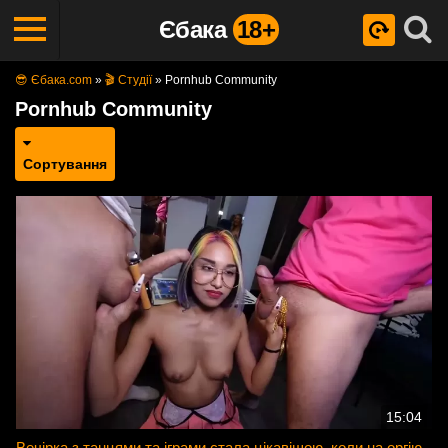
Єбака
18+
😎 Єбака.com
»
🎬 Студії
»
Pornhub Community
Pornhub Community
Сортування
15:04
Вечірка з танцями та іграми стала цікавішою, коли на оргію