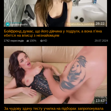
28:22
Бойфренд думає, що його дівчина у подруги, а вона п'яна
ебется на вписці з незнайомцем
1742 переглядів
100%
HD
29.07.2024
13:43
За чудову здачу тесту училка на підборах запропонувала