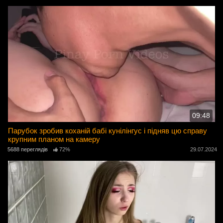
09:48
Парубок зробив коханій бабі кунілінгус і підняв цю справу
крупним планом на камеру
5688 переглядів
72%
29.07.2024