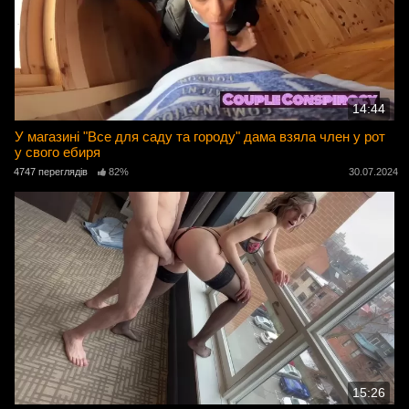
14:44
У магазині "Все для саду та городу" дама взяла член у рот
у свого ебиря
4747 переглядів
82%
30.07.2024
15:26