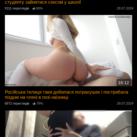
студенту зайнятися сексом у школі!
5311 переглядів
90%
29.07.2024
16:12
Російська телиця таки добилася потрахушек і пострибала
піздою на члені в позі наїзниці
6872 переглядів
79%
29.07.2024