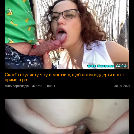
22:43
Склеїв окулясту чіку в магазині, щоб потім віддерти в лісі
прямо в рот.
7085 переглядів
87%
HD
30.07.2024