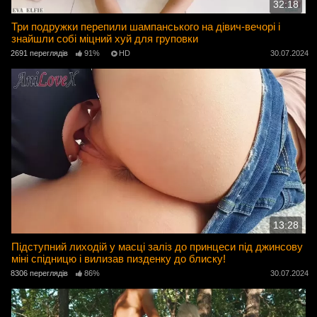
32:18
Три подружки перепили шампанського на дівич-вечорі і
знайшли собі міцний хуй для груповки
2691 переглядів
91%
HD
30.07.2024
13:28
Підступний лиходій у масці заліз до принцеси під джинсову
міні спідницю і вилизав пизденку до блиску!
8306 переглядів
86%
30.07.2024