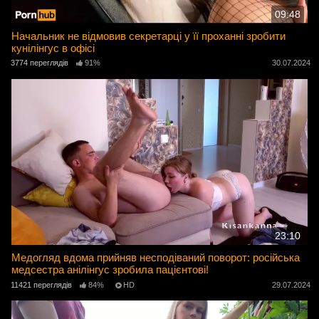
09:48
Начальник не відмовив секретарці у її проханні зробити
кунілінгус в офісі
3774 переглядів
91%
30.07.2024
23:10
Медогляд вдома прийняв несподіваний поворот: російська
медсестра анілінгус зробила пацієнтові!
11421 переглядів
84%
HD
29.07.2024