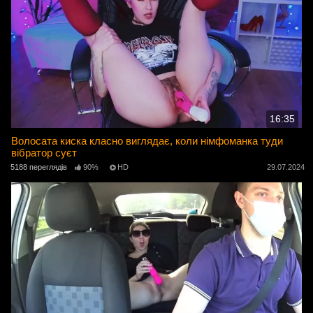
16:35
Волосата киска класно виглядає, коли німфоманка туди
вібратор суєт
5188 переглядів
90%
HD
29.07.2024