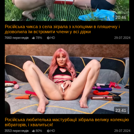
20:46
Російська чикса з села зіграла з хлопцями в пляшечку і
дозволила їм встромити члени у всі дірки
7660 переглядів
78%
HD
29.07.2024
23:41
Російська любителька мастурбації зібрала велику колекцію
вібраторів, і хвалиться!
3553 переглядів
80%
HD
29.07.2024