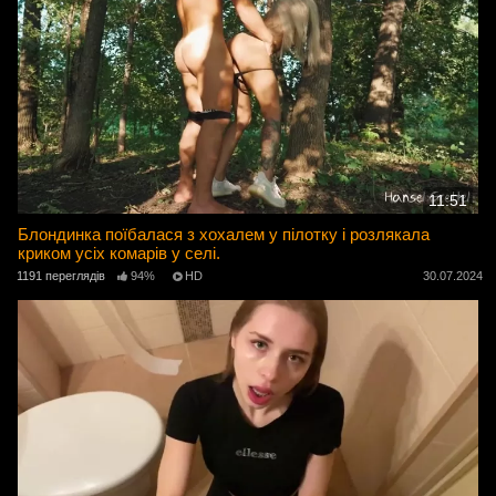
11:51
Блондинка поїбалася з хохалем у пілотку і розлякала
криком усіх комарів у селі.
1191 переглядів
94%
HD
30.07.2024