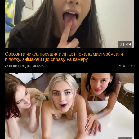
21:49
Соковита чикса порушила літак і почала мастурбувати
пілотку, знімаючи цю справу на камеру
7715 переглядів
85%
30.07.2024