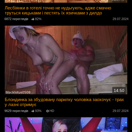
Лесбіянки в готелі точно не нудьгують, адже смачно
труться кицьками і пестять їх язичками з дилдо
6872 переглядів
82%
29.07.2024
14:50
Блондинка за збудовану парилку чоловіка заохочує - трах
у лазні отримує
9629 переглядів
93%
HD
29.07.2024