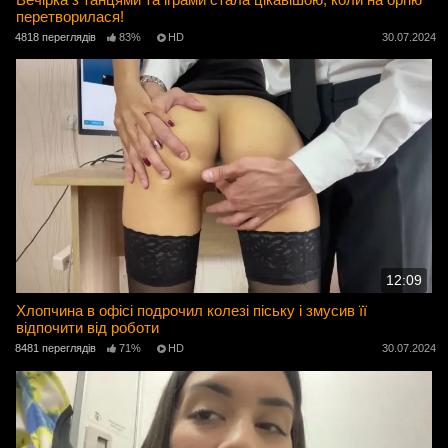
перетворилася!
4818 переглядів
83%
HD
30.07.2024
12:09
Хлопчина в офісі подрочил колезі піську і змусив її
відпочити від роботи
8481 переглядів
71%
HD
30.07.2024