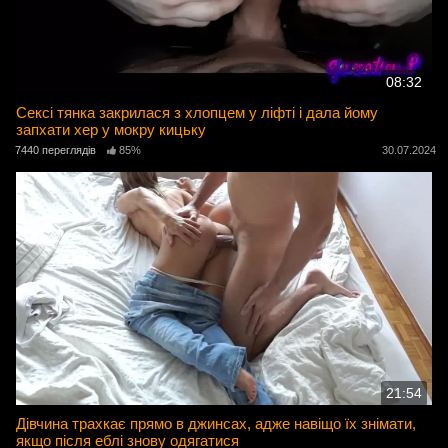
08:32
Сексі тянка закрилася з хлопцем у ліфті і дала йому
запхати хер у мокру кицьку
7440 переглядів
85%
30.07.2024
21:54
Дівчина трахкає прямо в джинсах, адже навіщо їх знімати,
якщо після еблі знову одягатися