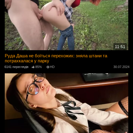
11:51
Руда Даша не боїться перехожих: зняла штани та
потрахкалася у парку
6141 переглядів
85%
HD
30.07.2024