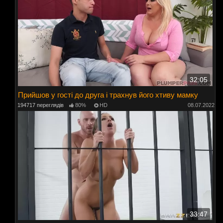
32:05
Прийшов у гості до друга і трахнув його хтиву мамку
194717 переглядів
80%
HD
08.07.2022
33:47