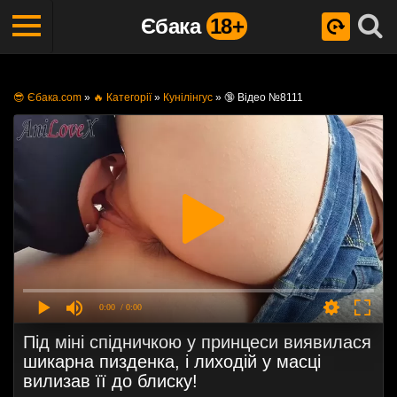
Єбака
18+
😎 Єбака.com
»
🔥 Категорії
»
Кунілінгус
»
🔞 Відео №8111
0:00
/ 0:00
Під міні спідничкою у принцеси виявилася
шикарна пизденка, і лиходій у масці
вилизав її до блиску!