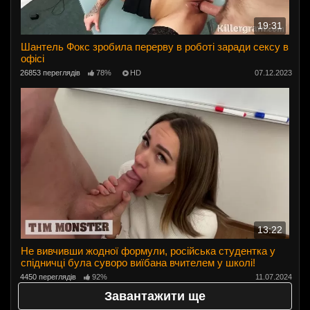
19:31
Шантель Фокс зробила перерву в роботі заради сексу в
офісі
26853 переглядів
78%
HD
07.12.2023
13:22
Не вивчивши жодної формули, російська студентка у
спідничці була суворо виїбана вчителем у школі!
4450 переглядів
92%
11.07.2024
Завантажити ще