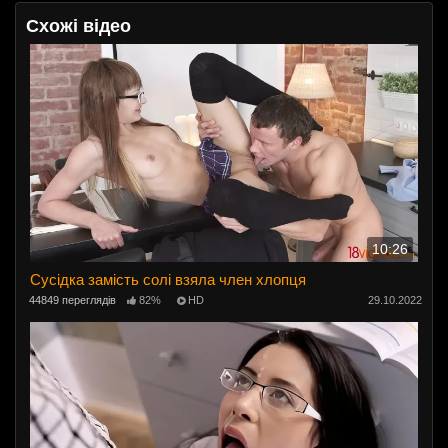
Схожі відео
10:26
Сусідка замість солі взяла член хлопця
44849 переглядів
82%
HD
29.10.2022