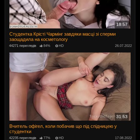
18:57
Студентка Крісті Чармінг завдяки масці зі сперми
заощадила на косметологу
44271 переглядів
84%
HD
26.07.2022
31:53
Вчитель офігел, коли побачив що під спідницею у
студентки
42235 переглядів
77%
HD
17.08.2022