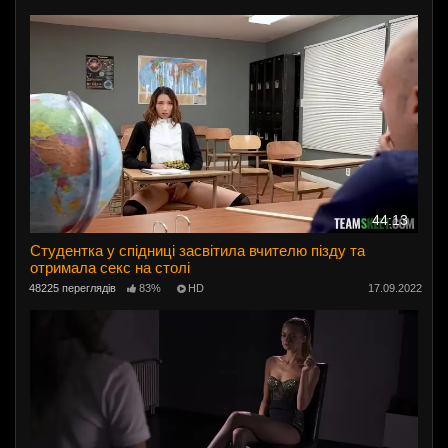
44:13
Студентка у спідниці засвітила вчителю пізду та
отримала секс на столі
48225 переглядів
83%
HD
17.09.2022