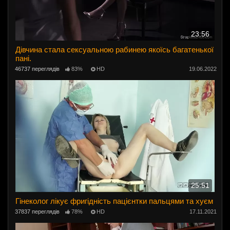
23:56
Дівчина стала сексуальною рабинею якоїсь багатенької
пані.
46737 переглядів
83%
HD
19.06.2022
25:51
Гінеколог лікує фригідність пацієнтки пальцями та хуєм
37837 переглядів
78%
HD
17.11.2021