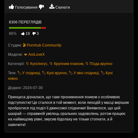
Голосування
Скачати
8306 ПЕРЕГЛЯДІВ
86%
19
3
Студии:
🎬 Pornhub Community
Модели:
💋 AniLoveX
Категорії:
📁 Кунілінгус
,
📁 Крупним планом
,
📁 Пізда крупно
Теги:
🏷️ У спідниці
,
🏷️ Куні крупно
,
🏷️ У міні спідниці
,
🏷️ Куні
ніжно
Додано: 2024-07-30
Принцеса дізналася, що таке проникнення язиком з особливою
підступністю! Це сталося в той момент, коли лиходій у масці вирішив
пробратися під поділ її джинсової спіднички! Виявилося, що цей
шахрай — справжній умілець оральних задоволень: ротом працює
на найвищому рівні, змусив бідолаху не тільки стогнати, а й
закінчити!