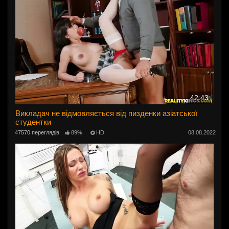
42:43
Викладач не відмовляється від пизденки азіатської
студентки
47570 переглядів
89%
HD
08.08.2022