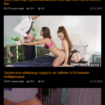
Вікі
40178 переглядів
82%
HD
12.11.2023
32:13
Запросила найкращу подругу на трійник із ботаніком-
бойфрендом
31091 переглядів
89%
HD
11.11.2023