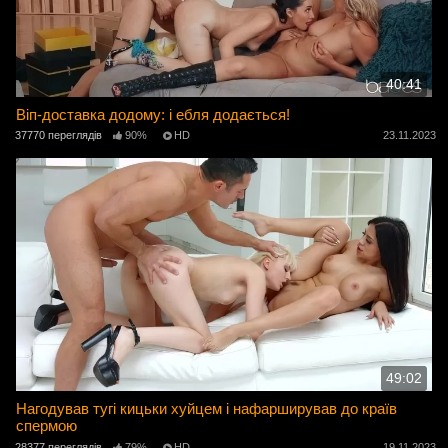
40:41
Віп-доставка додому: і ебля додається!
37770 переглядів
90%
HD
23.11.2023
49:02
Нагодував тугі кицьки хуйцем і нафарширував до країв
спермою
28377 переглядів
79%
HD
19.11.2023