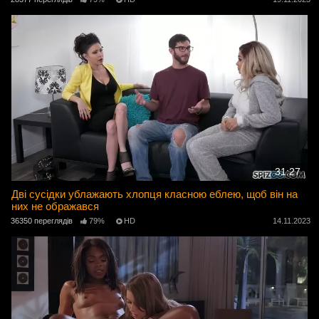
31:27
Дві сусідки ублажають хлопця класною еблею, щоб він на
них не ображався
36350 переглядів
79%
HD
14.11.2023