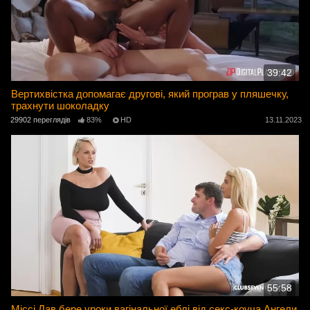
39:42
Вертихвістка допомагає другові, який програв у пляшечку,
трахнути шоколадку
29902 переглядів
83%
HD
13.11.2023
55:58
Міссі Лав бере уроки вагінальної еблі від секс-коуча Ангели