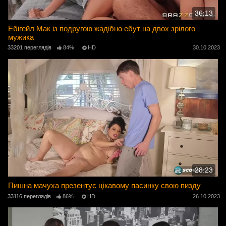
36:13
Ебігейл Мак із подругою жадібно ебут на двох зрілого
мужика
33201 переглядів
84%
HD
30.10.2023
28:23
Пишна мачуха презентує цікавому пасинку свою пизду
33116 переглядів
86%
HD
26.10.2023