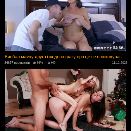
34:56
Виебал мамку друга і жодного разу про це не пошкодував
34677 переглядів
86%
HD
11.12.2023