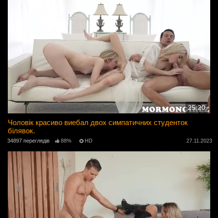
25:20
Чоловік красиво виебал двох симпатичних студенток
білявок.
34897 переглядів
88%
HD
27.11.2023