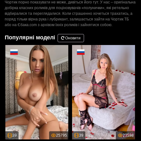
Чортик порно показувати не може, дивіться його тут. У нас – оригінальна
добірка класних роликів для поціновувачів «полунички», які ретельно
відбиралися та переглядалися. Коли страшенно хочеться трахатись, а
поряд тільки вірна рука і лубрикант, залишається зайти на Чортик ТБ
або на Єбака.com з архівом їхніх роликів і зайнятися собою.
Популярні моделі
Оновити
39
25795
39
23598