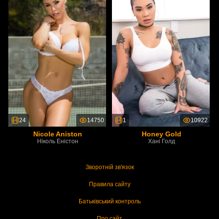
24
14750
1
10922
Nicole Aniston
Honey Gold
Ніколь Еністон
Хані Голд
Зворотній зв'язок
Правила сайту
Батьківський контроль
Про сайт