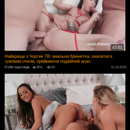
49:01
Найкраще з Чортик ТВ: анальна брюнетка, хвалитися
гумовим очком, приймаючи подвійний анал
47188 переглядів
85%
HD
31.10.2023