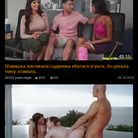
49:31
Мамашка покликала садівника ебатися втрьох, бо донька
ніжку зламала.
34153 переглядів
85%
HD
26.10.2023