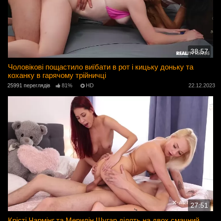
38:57
Чоловікові пощастило виїбати в рот і кицьку доньку та
коханку в гарячому трійничці
25991 переглядів
81%
HD
22.12.2023
27:51
Крісті Чармінг та Мерилін Шугар ділять на двох смачний