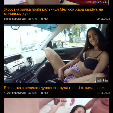
37:59
Жорстка зрілка прибиральниця Мелісса Хард кайфує на
молодому хую
38343 переглядів
77%
HD
09.11.2023
27:17
Брюнетка з великою дупою стягнула гроші і отримала секс
41703 переглядів
83%
HD
01.11.2023