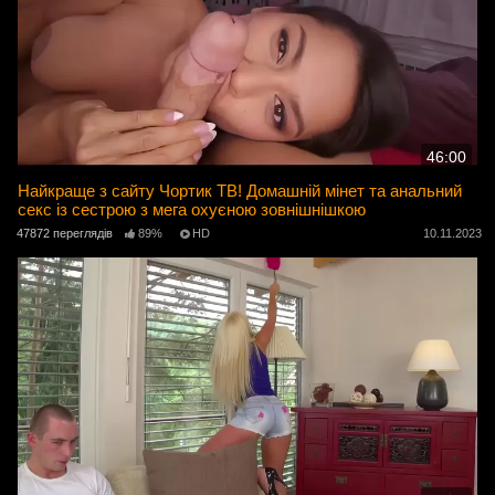
46:00
Найкраще з сайту Чортик ТВ! Домашній мінет та анальний
секс із сестрою з мега охуєною зовнішнішкою
47872 переглядів
89%
HD
10.11.2023