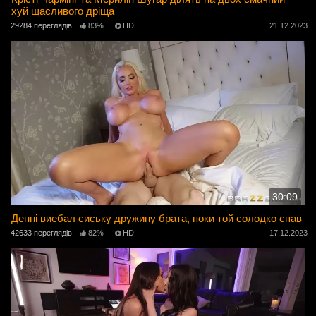
хуй щасливого дріща
29284 переглядів
83%
HD
21.12.2023
30:09
Денні виебал сиську дружину брата, поки той солодко спав
42633 переглядів
82%
HD
17.12.2023