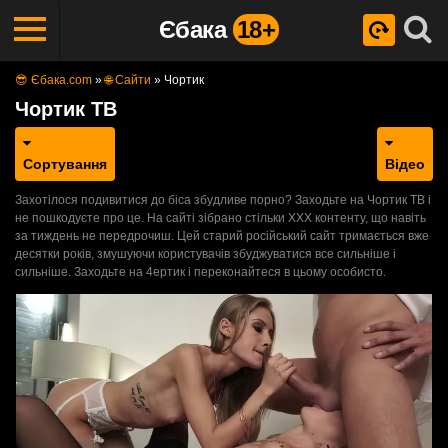
Єбака
18+
😎 Єбака.com
»
🌐 Сайти
»
Чортик
Чортик ТВ
Сортування
Відео
Захотілося подивитися до біса збудливе порно? Заходьте на Чортик ТВ і
не пошкодуєте про це. На сайті зібрано стільки ХХХ контенту, що навіть
за тиждень не передрочиш. Цей старий російський сайт тримається вже
десятки років, змушуючи користувачів збуджуватися все сильніше і
сильніше. Заходьте на 4ертик і переконайтеся в цьому особисто.