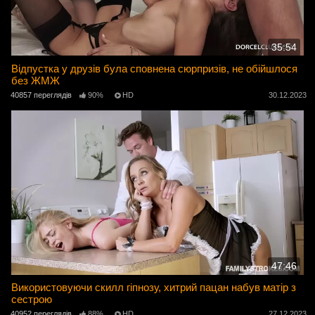
35:54
Відпустка у друзів була сповнена сюрпризів, не обійшлося
без ЖМЖ
40857 переглядів
90%
HD
30.12.2023
47:46
Використовуючи скилл гіпнозу, хитрий пацан набув матір з
сестрою
40952 переглядів
88%
HD
27.12.2023