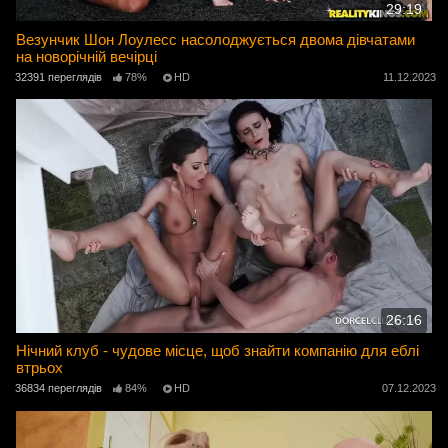
29:19
Везунчик Шон Лоулесс насолоджується двома дівчатами
на новорічній вечірці
32391 переглядів
78%
HD
11.12.2023
26:16
Нічний клуб - чудове місце, щоб знайти компанію для еблі
втрьох
36834 переглядів
84%
HD
07.12.2023