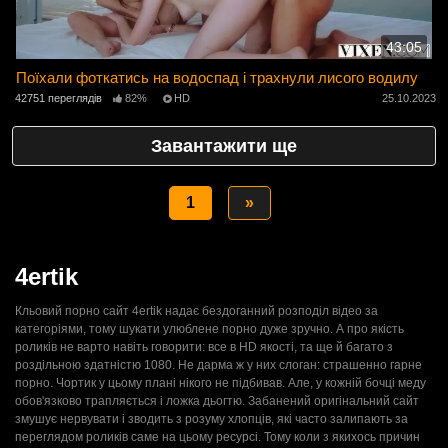
43:05
Поїхали фоткатись на водоспад і трахнули лисого водилу
42751 переглядів
82%
HD
25.10.2023
Завантажити ще
1
»
4ertik
Кльовий порно сайт 4ertik надає бездоганний розподіл відео за
категоріями, тому шукати улюблене порно дуже зручно. А про якість
роликів не варто навіть говорити: все в HD якості, та ще й багато з
роздільною здатністю 1080. Не дарма ж у них слоган: страшенно гарне
порно. Чортик у цьому плані нікого не підбивав. Але, у кожній бочці меду
обов'язково трапляється і ложка дьогтю. Забанений оригінальний сайт
змушує нервувати і зводить з розуму хлопців, які часто залипають за
переглядом роликів саме на цьому ресурсі. Тому коли з якихось причин