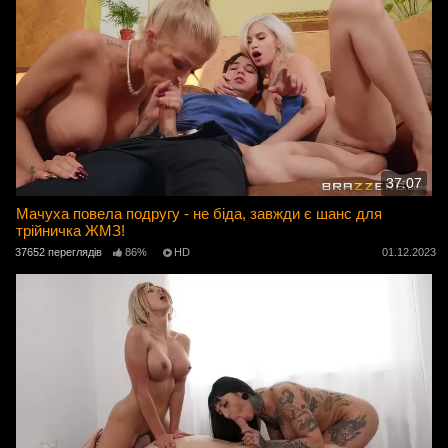
37:07
Мачуха повела подругу - не біда, завжди є шанс для
трійничка ЖМЗ!
37652 переглядів
86%
HD
01.12.2023