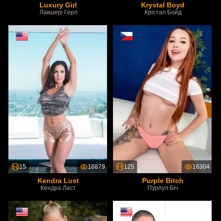
Luxury Girl
Krystal Boyd
Лакшері Герл
Крістал Бойд
15
16879
125
16304
Kendra Lust
Purple Bitch
Кендра Ласт
Пурпул Біч