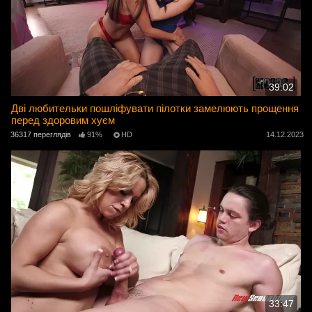
39:02
Дві любительки пошліфувати пілотки замелюють прощення
перед здоровим хуєм
36317 переглядів
91%
HD
14.12.2023
33:47