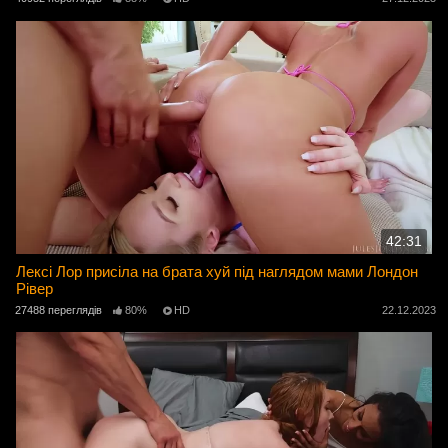
42:31
Лексі Лор присіла на брата хуй під наглядом мами Лондон
Рівер
27488 переглядів
80%
HD
22.12.2023