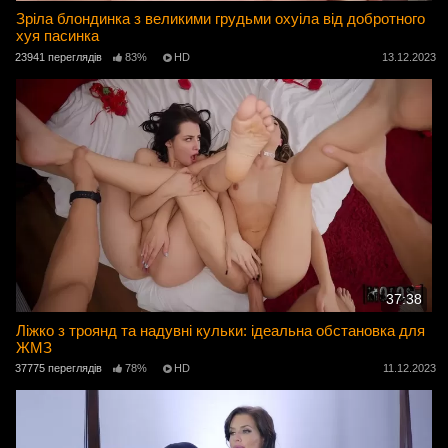
Зріла блондинка з великими грудьми охуіла від добротного
хуя пасинка
23941 переглядів
83%
HD
13.12.2023
37:38
Ліжко з троянд та надувні кульки: ідеальна обстановка для
ЖМЗ
37775 переглядів
78%
HD
11.12.2023