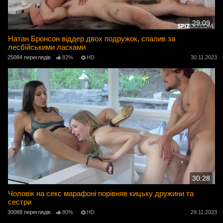
29:09
Натан Бронсон віддер двох подружок, спалив за
лесбійськими ласками
25084 переглядів
82%
HD
30.11.2023
30:28
Чоловік на секс марафоні порівняв кицьку дружини та
сестри
30088 переглядів
80%
HD
29.11.2023