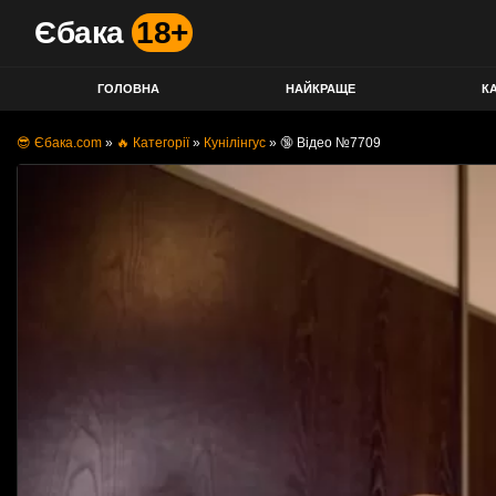
Єбака
18+
ГОЛОВНА
НАЙКРАЩЕ
КА
😎 Єбака.com
»
🔥 Категорії
»
Кунілінгус
»
🔞 Відео №7709