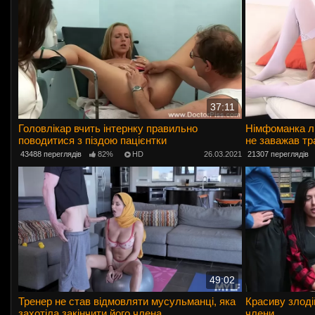
37:11
Головлікар вчить інтернку правильно
Німфоманка лю
поводитися з піздою пацієнтки
не заважав тр
43488 переглядів
82%
HD
26.03.2021
21307 переглядів
49:02
Тренер не став відмовляти мусульманці, яка
Красиву злоді
захотіла закінчити його члена
члени