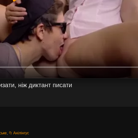
зати, ніж диктант писати
ське
,
📁 Анілінгус