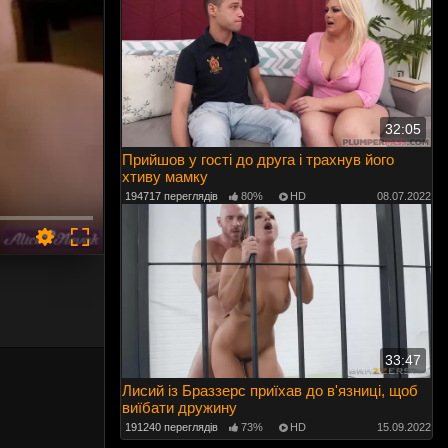
32:05
Прийшов у гості до друга і трахнув його
хтиву мамку
194717 переглядів
80%
HD
08.07.2022
33:47
Лисий із Браззерс приїхав до в'язниці, щоб
виїбати дружину
191240 переглядів
73%
HD
15.09.2022