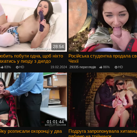
28:54
бить побути одна, щоб ніхто
Російська студентка продала св
ахатись у пизду з дилдо
Чехії
83%
HD
19.02.2024
29335 переглядів
86%
HD
01:01:44
йку розписали охоронці у два
Подруга запропонувала хитави
рабиню на трійничок