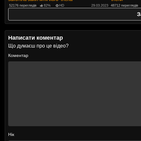
52176 переглядів
82%
HD
29.03.2023
48712 переглядів
З
Написати коментар
Що думаєш про це відео?
Коментар
Нік