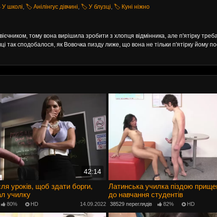
️ У школі
,
🏷️ Анілінгус дівчині
,
🏷️ У блузці
,
🏷️ Куні ніжно
вієчником, тому вона вирішила зробити з хлопця відмінника, але п'ятірку треб
 так сподобалося, як Вовочка пизду лиже, що вона не тільки п'ятірку йому по
42:14
ля уроків, щоб здати борги,
Латинська училка піздою прище
ал училку
до навчання студентів
80%
HD
14.09.2022
38529 переглядів
82%
HD