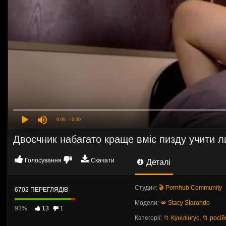
0:00
/ 0:00
Двоєчник набагато краще вміє пизду учити ли
Голосування
Скачати
Деталі
Студии:
🎬 Pornhub Community
6702 ПЕРЕГЛЯДІВ
Модели:
💋 Stacy Starando
93%
13
1
Категорії:
📁 Кунілінгус
,
📁 росій