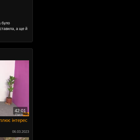
а було
ставила, а ще й
42:01
плює інтерес
06.03.2023