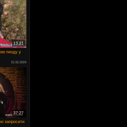
13:21
ою пизду у
21.02.2024
37:27
цю запросити