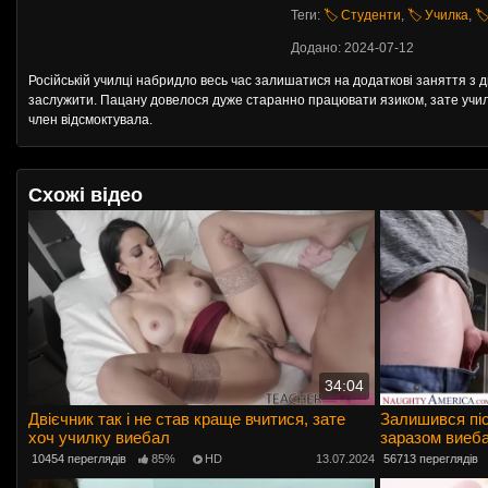
Теги:
🏷️ Студенти
,
🏷️ Училка
,
🏷
Додано: 2024-07-12
Російській училці набридло весь час залишатися на додаткові заняття з д
заслужити. Пацану довелося дуже старанно працювати язиком, зате училці
член відсмоктувала.
Схожі відео
34:04
Двієчник так і не став краще вчитися, зате
Залишився піс
хоч училку виебал
заразом виеб
10454 переглядів
85%
HD
13.07.2024
56713 переглядів