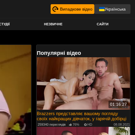
Випадкове відео
Українська
СТУДІЇ
НЕЗВИЧНЕ
САЙТИ
Популярні відео
01:16:27
Brazzers представляє вашому погляду
своїх найкращих дівчаток, у гарячій добірці
259340 переглядів
76%
HD
08.08.2021