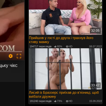
32:05
Прийшов у гості до друга і трахнув його
хтиву мамку
194717 переглядів
80%
HD
08.07.2022
ьку чікс
33:47
Лисий із Браззерс приїхав до в'язниці, щоб
виїбати дружину
191240 переглядів
73%
HD
15.09.2022