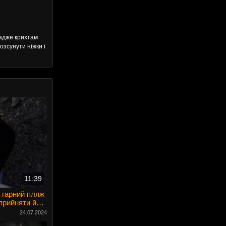
, адже крихтам
озсунути ніжки і
11:39
 гарний пляж
прийняти його
24.07.2024