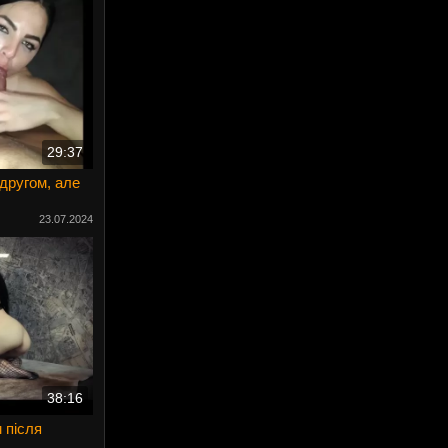
29:37
 другом, але
23.07.2024
38:16
 після