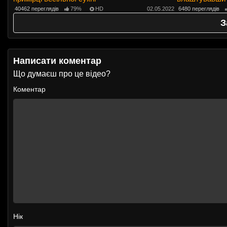
члени у всі дір
40462 переглядів
79%
HD
02.05.2022
6480 переглядів
З
Написати коментар
Що думаєш про це відео?
Коментар
Нік