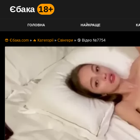
Єбака
18+
ГОЛОВНА
НАЙКРАЩЕ
КА
😎 Єбака.com
»
🔥 Категорії
»
Свінгери
»
🔞 Відео №7754