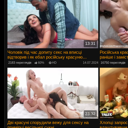
13:31
Чоловік під час допиту секс на вписці
Російська кра
відтворив і як ебал російську красуню
раніше і заміс
розповів
взаємну дрочк
2183 переглядів
60%
HD
14.07.2024
16750 переглядів
23:32
Дві красуні спорудили вежу для сексу на
Хлопці запрос
примірці весільної сукні
влаштувавши з