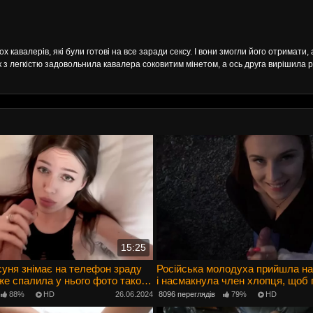
ох кавалерів, які були готові на все заради сексу. І вони змогли його отримати
 з легкістю задовольнила кавалера соковитим мінетом, а ось друга вирішила р
15:25
суня знімає на телефон зраду
Російська молодуха прийшла на
дже спалила у нього фото такого
і насмакнула член хлопця, щоб 
в пизду
88%
HD
26.06.2024
8096 переглядів
79%
HD