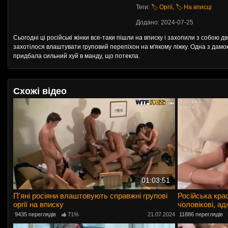
Теги:
🏷️ Оргії
,
🏷️ На вписці
Додано: 2024-07-25
Сьогодні ці російські жінки все-таки пішли на вписку і захопили з собою дв
захотілося влаштувати груповий перепіхон на м'якому ліжку. Одна з дамок
придбала сильний хуй в манду, що потекла.
Схожі відео
01:03:51
П'яні росіяни влаштовують справжні групові
Російська кра
оргії на вписку
чоловікові, а
формату.
9435 переглядів
71%
21.07.2024
11886 переглядів