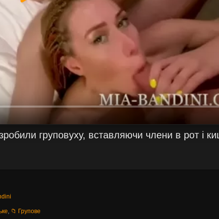
зробили груповуху, вставляючи члени в рот і киц
ndini
ьке
,
📁 Групове