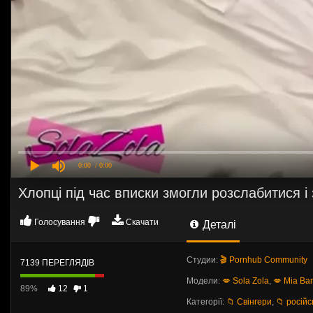
0:00
/ 0:00
Хлопці під час вписки змогли розслабитися і 
Голосування
Скачати
Деталі
Студии:
🎬 Pornhub Community
7139 ПЕРЕГЛЯДІВ
Модели:
💋 Sola Zola
,
💋 Mia Ba
89%
12
1
Категорії:
📁 Свінгери
,
📁 російс