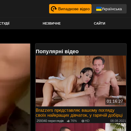
Випадкове відео
Українська
СТУДІЇ
НЕЗВИЧНЕ
САЙТИ
Популярні відео
01:16:27
Brazzers представляє вашому погляду
своїх найкращих дівчаток, у гарячій добірці
259340 переглядів
76%
HD
08.08.2021