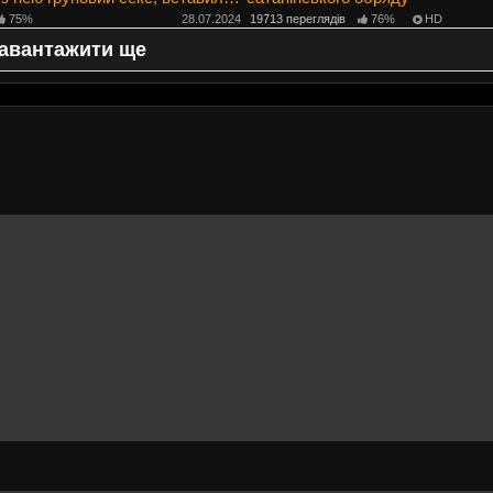
ки.
75%
28.07.2024
19713 переглядів
76%
HD
авантажити ще