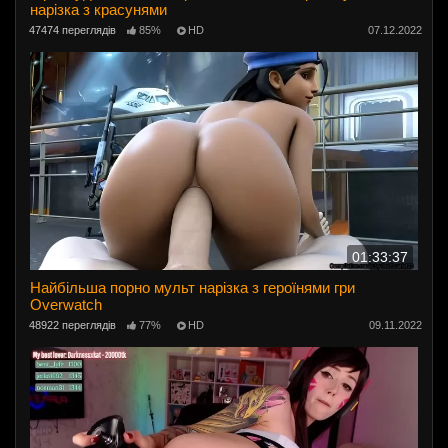
нарізка з красунями
47474 переглядів
85%
HD
07.12.2022
01:33:37
Найбільша порно мульт нарізка з героїнями гри
Overwatch
48922 переглядів
77%
HD
09.11.2022