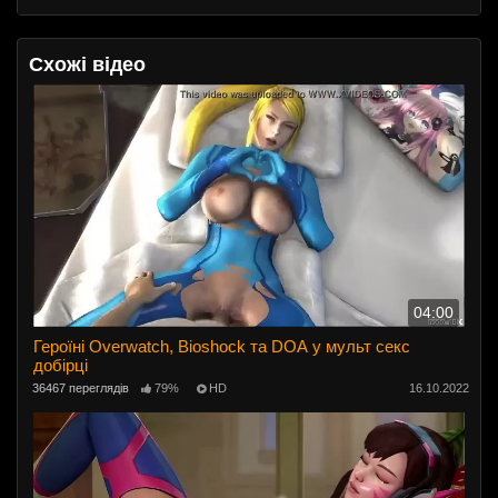
Схожі відео
04:00
Героїні Overwatch, Bioshock та DOA у мульт секс
добірці
36467 переглядів
79%
HD
16.10.2022