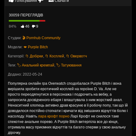
Голосування
Скачати
30059 ПЕРЕГЛЯДІВ
84%
46
9
Студии:
🎬 Pornhub Community
Модели:
💋 Purple Bitch
Категорії:
📁 Добірки
,
📁 Косплей
,
📁 Овервотч
Теги:
🏷️ Анальний кремпай
,
🏷️ Татуювання
Додано: 2022-05-24
Популярна онлайн гра Overwatch сподобалася Purple Bitch і вона
вирішила зробити еротичний косплей на героїню D. Va. Але не
просто переодягнутися в персонажа і подрочить на вебку, а
запросила досвідченого ебаря і влаштувала з ним жорсткий анал.
Ненаситний хлопець активно драв красуню в її робочу попу, так що їй
доводилося постійно стогнати і кричати від змішаних відчуттів болю і
насолоду. Навіть
лара крофт порно
Ларі Крофт не снилося таке
спекотне анальне порево. А Purple Bitch витерпіла все до кінця,
отримала масу приємних відчуттів та багато сперми у свою анальну
дірочку.