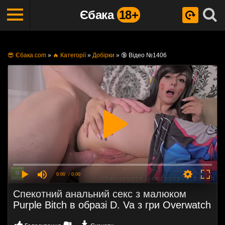
Єбака
18+
😎 Єбака.com
»
🔥 Категорії
»
Добірки
»
🔞 Відео №1406
0:00
/ 0:00
Спекотний анальний секс з малюком
Purple Bitch в образі D. ​​Va з гри Overwatch