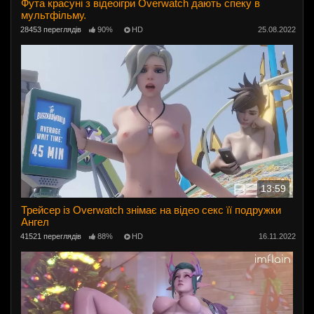
Фута красуні з відеоігри Overwatch дають спеку в
мультфільму.
28453 переглядів
90%
HD
25.08.2022
13:59
Трейсер із Overwatch знімає на відео секс її подружки
Ангел
41521 переглядів
88%
HD
16.11.2022