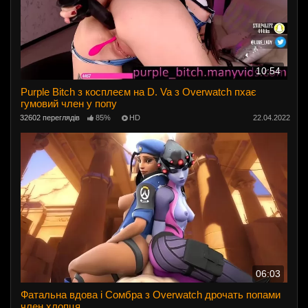
10:54
Purple Bitch з косплеєм на D. Va з Overwatch пхає
гумовий член у попу
32602 переглядів
85%
HD
22.04.2022
06:03
Фатальна вдова і Сомбра з Overwatch дрочать попами
член хлопця