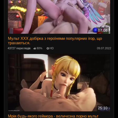
07:08
Мульт ХХХ добірка з героїнями популярних ігор, що
трахаються.
43727 переглядів
80%
HD
09.07.2022
25:10
Мрія будь-якого геймера - величезна порно мульт