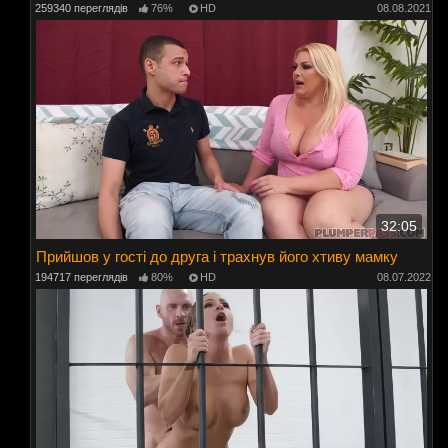
259340 переглядів
76%
HD
08.08.2021
32:05
Прийшов у гості до друга і трахнув його хтиву мамку
194717 переглядів
80%
HD
08.07.2022