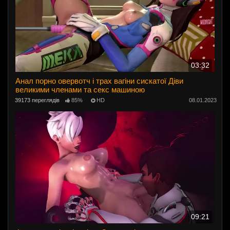
03:32
Анал порно овервотч і трах вагіни сискатої Діви
великими членами та секс машиною
39173 переглядів
85%
HD
08.01.2023
09:21