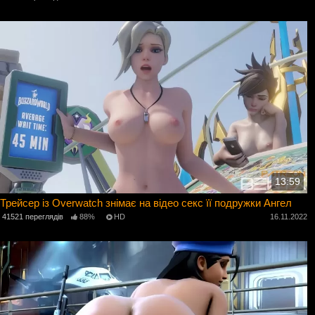
13:59
Трейсер із Overwatch знімає на відео секс її подружки Ангел
41521 переглядів
88%
HD
16.11.2022