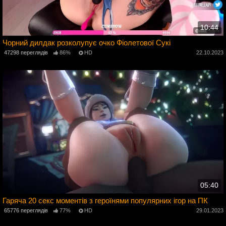
10:44
Чорний дилдак розколупує очко Фіолетової Сукі
47298 переглядів
86%
HD
22.10.2023
3
05:40
Гаряча 20 секс моментів з героїнями популярних ігор на ПК
65776 переглядів
77%
HD
29.01.2023
3