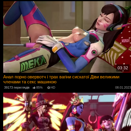
03:32
Анал порно овервотч і трах вагіни сискатої Діви великими
членами та секс машиною
39173 переглядів
85%
HD
08.01.202