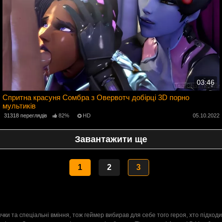
03:46
Спритна красуня Сомбра з Овервотч добірці 3D порно
мультиків
2
31318 переглядів
82%
HD
05.10.2022
Завантажити ще
1
2
3
вички та спеціальні вміння, тож геймер вибирав для себе того героя, хто підхо