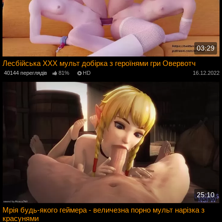
03:29
Лесбійська ХХХ мульт добірка з героїнями гри Овервотч
2
40144 переглядів
81%
HD
16.12.2022
25:10
Мрія будь-якого геймера - величезна порно мульт нарізка з
красунями
2