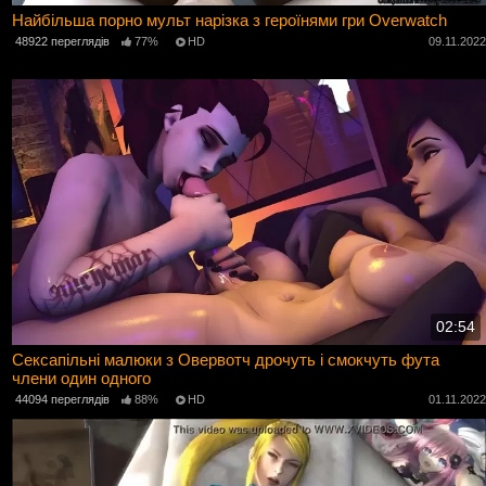
Найбільша порно мульт нарізка з героїнями гри Overwatch
48922 переглядів
77%
HD
09.11.202
02:54
Сексапільні малюки з Овервотч дрочуть і смокчуть фута
члени один одного
44094 переглядів
88%
HD
01.11.202