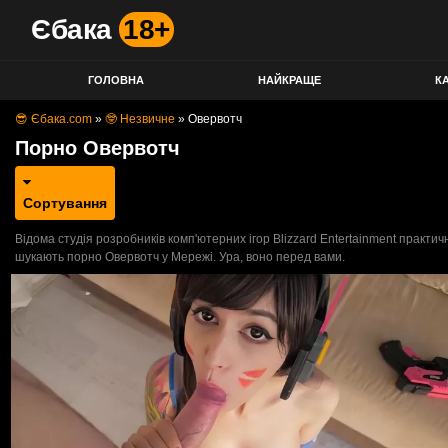
Єбака
18+
ГОЛОВНА
НАЙКРАЩЕ
КА
😎 Єбака.com
»
🤓 Незвичне
»
Овервотч
Порно Овервотч
Сортування
Відома студія розробників комп'ютерних ігор Blizzard Entertainment практич
шукають порно Овервотч у Мережі. Ура, воно перед вами.