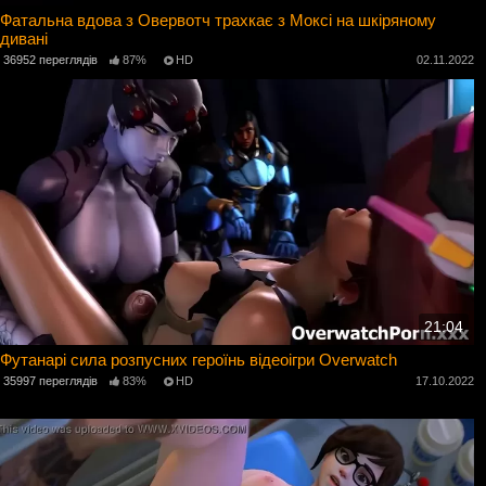
Фатальна вдова з Овервотч трахкає з Моксі на шкіряному
дивані
36952 переглядів
87%
HD
02.11.2022
21:04
Футанарі сила розпусних героїнь відеоігри Overwatch
35997 переглядів
83%
HD
17.10.2022