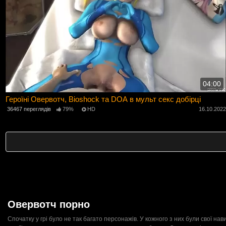
04:00
Героїні Овервотч, Bioshock та DOA в мульт секс добірці
36467 переглядів
79%
HD
16.10.202
Овервотч порно
Спочатку у грі було не так багато персонажів. У кожного з них були свої на