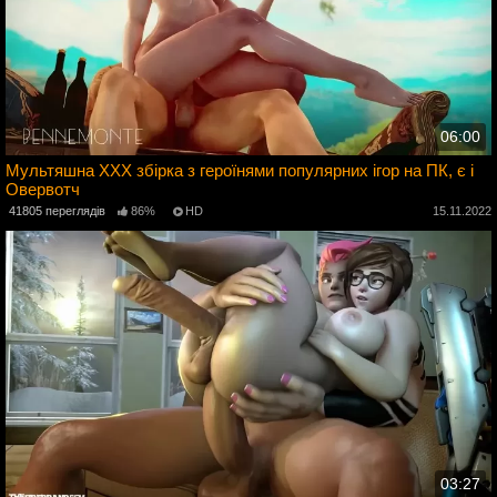
06:00
Мультяшна ХХХ збірка з героїнями популярних ігор на ПК, є і
Овервотч
2
41805 переглядів
86%
HD
15.11.2022
03:27