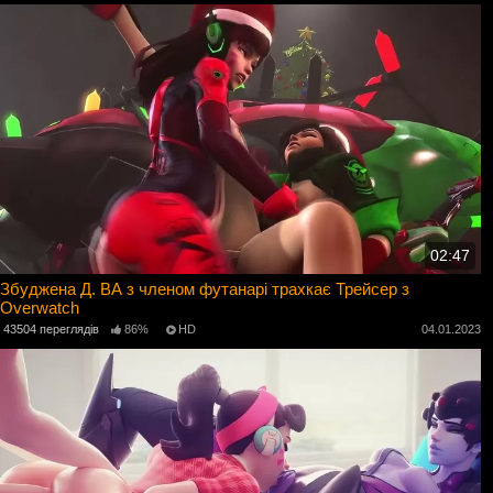
02:47
Збуджена Д. ВА з членом футанарі трахкає Трейсер з
Overwatch
43504 переглядів
86%
HD
04.01.2023