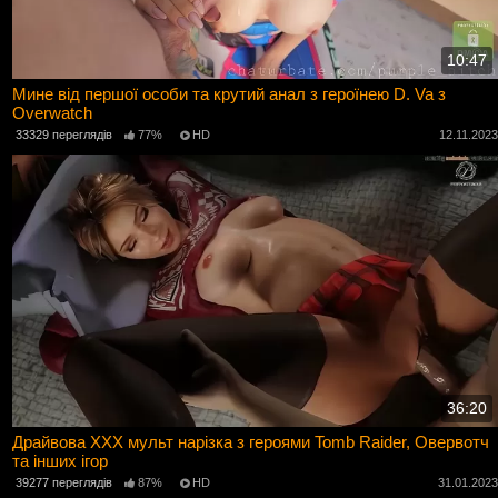
10:47
Мине від першої особи та крутий анал з героїнею D. Va з
Overwatch
33329 переглядів
77%
HD
12.11.202
36:20
Драйвова ХХХ мульт нарізка з героями Tomb Raider, Овервотч
та інших ігор
39277 переглядів
87%
HD
31.01.202