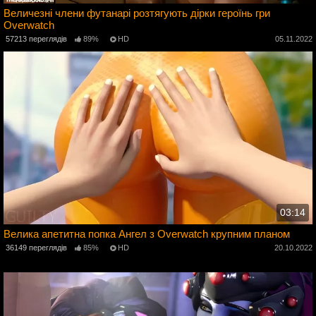
Величезні члени футанарі розтягують дірки героїнь гри
Overwatch
2
57213 переглядів
89%
HD
05.11.2022
03:14
Велика апетитна попка Ангел з Overwatch крупним планом
36149 переглядів
85%
HD
20.10.2022
2