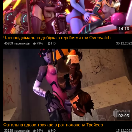
14:16
Членопіднімальна добірка з героїнями гри Overwatch
45289 переглядів
79%
HD
30.12.202
02:05
Фатальна вдова трахкає в рот полонену Трейсер
33138 переглядів
84%
HD
15.12.202