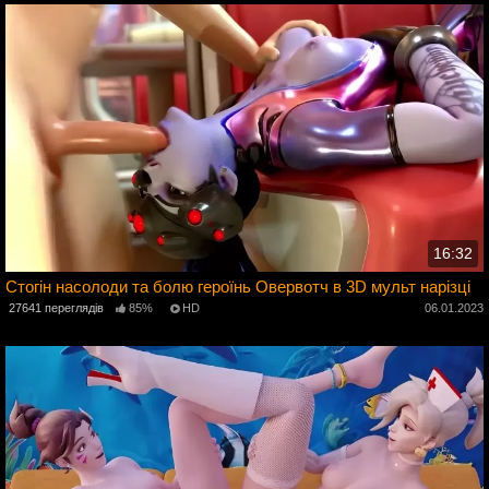
16:32
Стогін насолоди та болю героїнь Овервотч в 3D мульт нарізці
27641 переглядів
85%
HD
06.01.2023
3