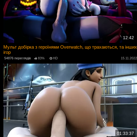
12:42
Мульт добірка з героїнями Overwatch, що трахаються, та інших
ігор
54876 переглядів
83%
HD
15.11.202
01:33:37