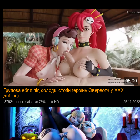
05:00
Групова ебля під солодкі стогін героїнь Овервотч у ХХХ
добірці
37924 переглядів
78%
HD
25.11.202