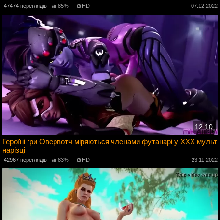
47474 переглядів
85%
HD
07.12.2022
12:10
Героїні гри Овервотч міряються членами футанарі у ХХХ мульт
нарізці
2
42967 переглядів
83%
HD
23.11.2022