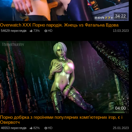
34:22
Overwatch XXX Порно пародія. Жнець vs Фатальна Вдова
54629 переглядів
73%
HD
13.03.2023
04:00
Порно добірка з героїнями популярних комп'ютерних ігор, є і
Овервотч
46553 переглядів
82%
HD
25.01.2023