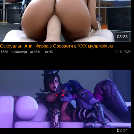
08:28
Сексуальні Ана і Фарра з Овервотч в ХХХ мультфільм
55601 переглядів
83%
HD
10.11.2022
03:14