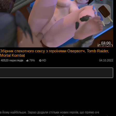
03:00
Збірник спекотного сексу з героїнями Овервотч, Tomb Raider,
Mortal Kombat
40520 переглядів
79%
HD
04.10.2022
див йому найбільше. Зараз додали стільки нових героїв, що прямо очі