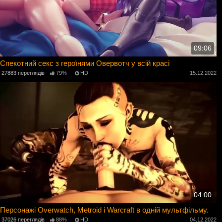
09:06
Спекотний секс з героїнями Овервотч у всій красі
27883 переглядів
79%
HD
15.12.2022
04:00
Персонажі Overwatch, Metroid і Warcraft в одній мультфільму.
37026 переглядів
88%
HD
04.12.2022