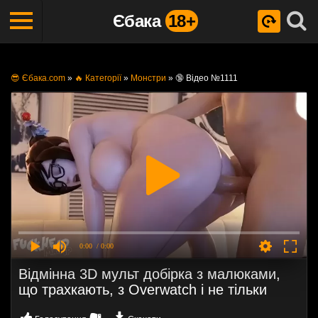
Єбака
18+
😎 Єбака.com
»
🔥 Категорії
»
Монстри
»
🔞 Відео №1111
0:00
/ 0:00
Відмінна 3D мульт добірка з малюками,
що трахкають, з Overwatch і не тільки