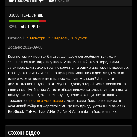
Голосування
Скачати
33658 ПЕРЕГЛЯДІВ
82%
51
12
Категорії:
📁 Монстри
,
📁 Овервотч
,
📁 Мульти
Додано: 2022-09-08
Комп'ютерних ігор так багато, що часом очі розбігаються, коли
з'являється час пограти у щось. А ще більший вибір перед вами
з'явиться, коли захочеться подрочить на одну з цих героїнь відеоігор.
Навіщо витрачати час на пошуки різноманітних відео, якщо можна
одним махом подивитися на всіх красунь у справі? Для цього
достатньо поглянути на 3D-мульт підбірку з героїнями Overwatch та
інших ігор. Тут блонда Ангел в образі відьмочки смокче у партнера, а
пампушка Мей підставляє попу під пеніс коханця. Деякі навіть
трахаються
порно з монстрами
з монстрами, бажаючи отримати
особливий кайф від жорсткої еблі. До них приєднуються Елізабет із
BioShock, YoRHa Type A No. 2 з NieR:Automata та багато інших.
Схожі відео