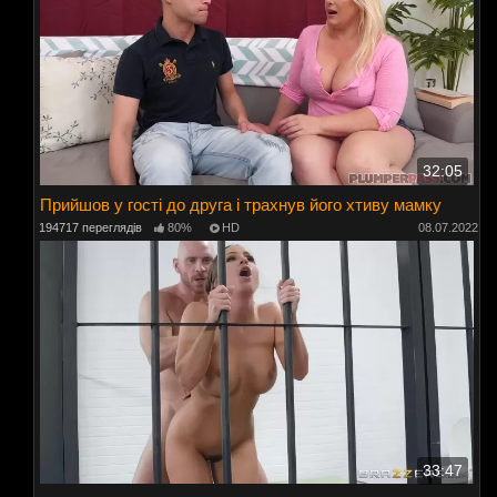
32:05
Прийшов у гості до друга і трахнув його хтиву мамку
194717 переглядів
80%
HD
08.07.2022
33:47