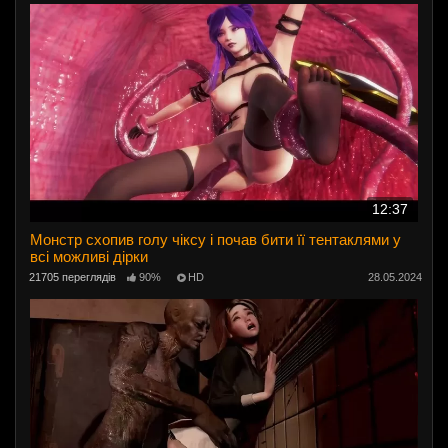
12:37
Монстр схопив голу чіксу і почав бити її тентаклями у
всі можливі дірки
21705 переглядів
90%
HD
28.05.2024