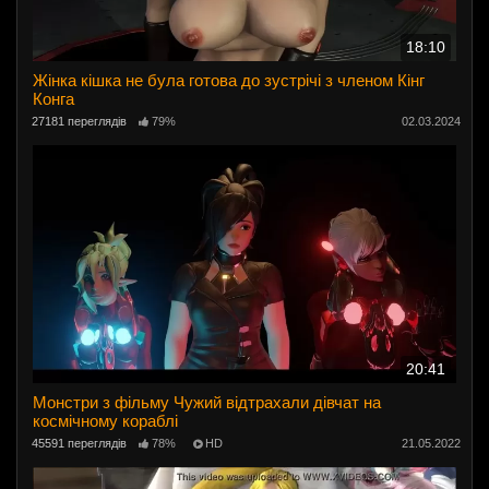
18:10
Жінка кішка не була готова до зустрічі з членом Кінг
Конга
27181 переглядів
79%
02.03.2024
20:41
Монстри з фільму Чужий відтрахали дівчат на
космічному кораблі
45591 переглядів
78%
HD
21.05.2022