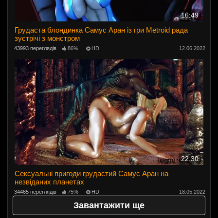
16:49
Грудаста блондинка Самус Аран із гри Metroid рада
зустрічі з монстром
43993 переглядів
86%
HD
12.06.2022
22:30
Сексуальні пригоди грудастий Самус Аран на
незвіданих планетах
34465 переглядів
75%
HD
18.05.2022
Завантажити ще