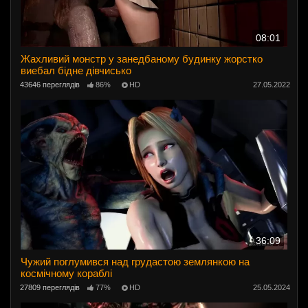
08:01
Жахливий монстр у занедбаному будинку жорстко
виебал бідне дівчисько
43646 переглядів
86%
HD
27.05.2022
36:09
Чужий поглумився над грудастою землянкою на
космічному кораблі
27809 переглядів
77%
HD
25.05.2024