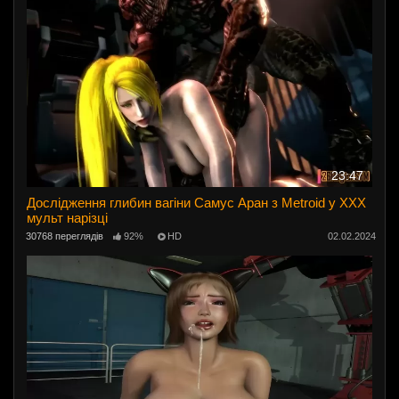
23:47
Дослідження глибин вагіни Самус Аран з Metroid у ХХХ
мульт нарізці
30768 переглядів
92%
HD
02.02.2024