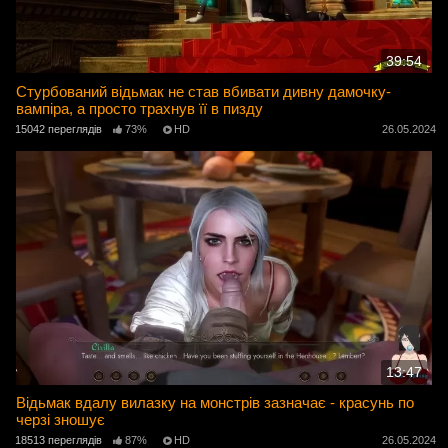
39:54
Стурбований відьмак не став вбивати дивну дамочку-
вампіра, а просто трахнув її в пизду
15042 переглядів
73%
HD
26.05.2024
13:47
Відьмак вдалу вилазку на монстрів зазначає - красунь по
черзі зношує
18513 переглядів
87%
HD
26.05.2024