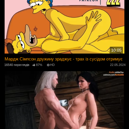
10:05
Мардж Сімпсон дружину зраджує - трах із сусідом отримує
16540 переглядів
87%
HD
22.05.2024