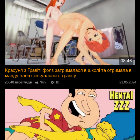
08:46
Красуня з Гравіті фолз затрималася в школі та отримала в
манду член сексуального трансу
26648 переглядів
76%
HD
21.05.2024