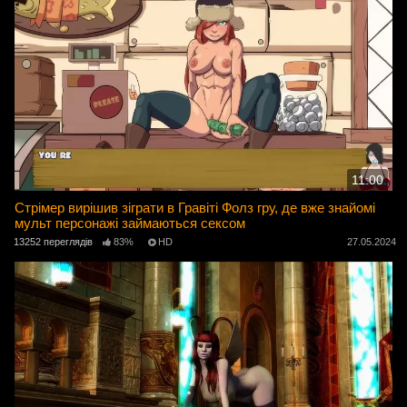
11:00
Стрімер вирішив зіграти в Гравіті Фолз гру, де вже знайомі
мульт персонажі займаються сексом
13252 переглядів
83%
HD
27.05.2024