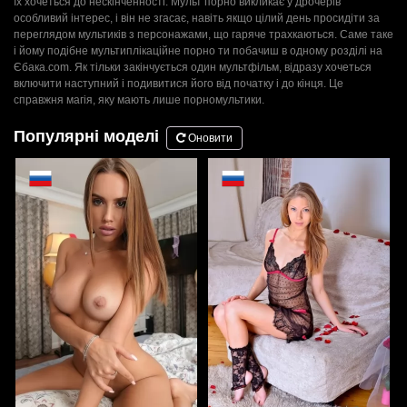
їх хочеться до нескінченності. Мульт порно викликає у дрочерів
особливий інтерес, і він не згасає, навіть якщо цілий день просидіти за
переглядом мультиків з персонажами, що гаряче трахкаються. Саме таке
і йому подібне мультиплікаційне порно ти побачиш в одному розділі на
Єбака.com. Як тільки закінчується один мультфільм, відразу хочеться
включити наступний і подивитися його від початку і до кінця. Це
справжня магія, яку мають лише порномультики.
Популярні моделі
Оновити