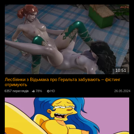
10:51
Лесбіянки з Відьмака про Геральта забувають – фістинг
отримують
6357 переглядів
78%
HD
26.05.2024