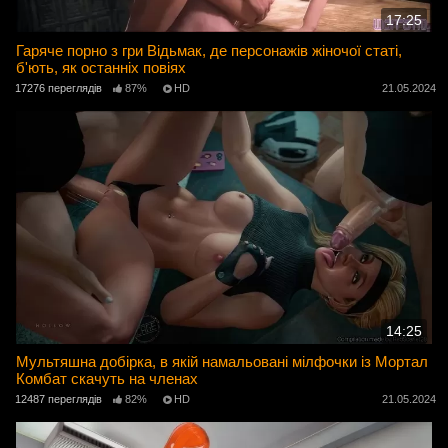
17:25
Гаряче порно з гри Відьмак, де персонажів жіночої статі,
б'ють, як останніх повіях
17276 переглядів
87%
HD
21.05.2024
14:25
Мультяшна добірка, в якій намальовані мілфочки із Мортал
Комбат скачуть на членах
12487 переглядів
82%
HD
21.05.2024