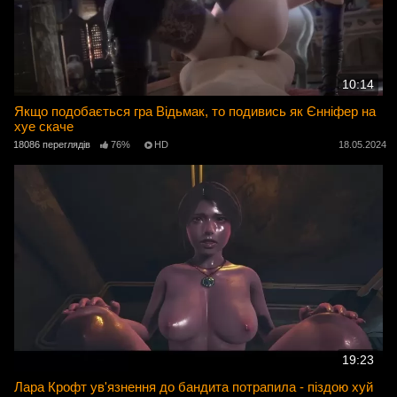
10:14
Якщо подобається гра Відьмак, то подивись як Єнніфер на
хуе скаче
18086 переглядів
76%
HD
18.05.2024
19:23
Лара Крофт ув'язнення до бандита потрапила - піздою хуй