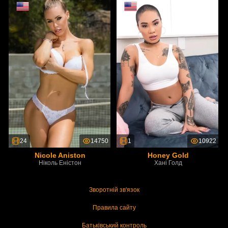
24
14750
1
10922
Nicole Aniston
Honey Gold
Ніколь Еністон
Хані Голд
Зворотній зв'язок
Правила сайту
Батьківський контроль