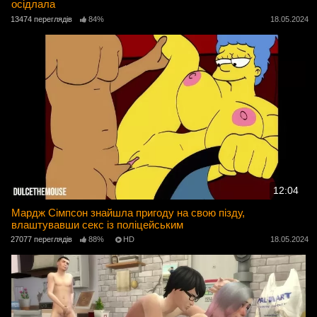
осідлала
13474 переглядів
84%
18.05.2024
12:04
Мардж Сімпсон знайшла пригоду на свою пізду,
влаштувавши секс із поліцейським
27077 переглядів
88%
HD
18.05.2024