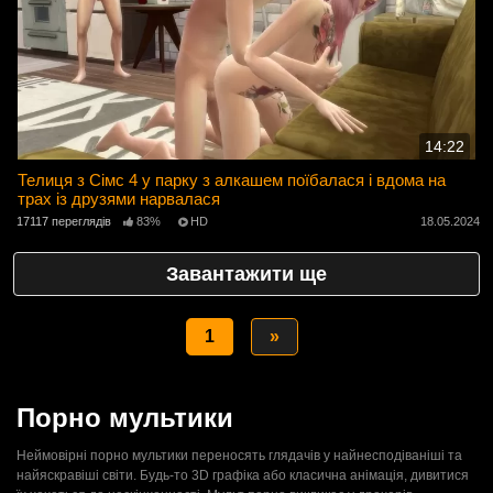
14:22
Телиця з Сімс 4 у парку з алкашем поїбалася і вдома на
трах із друзями нарвалася
17117 переглядів
83%
HD
18.05.2024
Завантажити ще
1
»
Порно мультики
Неймовірні порно мультики переносять глядачів у найнесподіваніші та
найяскравіші світи. Будь-то 3D графіка або класична анімація, дивитися