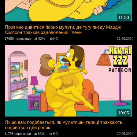
11:30
Приємно дивитися порно мульти, де тугу пизду Мардж
Сімпсон трахкає задоволений Гленн
17980 переглядів
82%
HD
21.05.2024
10:05
Якщо вам подобається, як мультяшні телиці трахкають,
подивіться цей ролик
11798 переглядів
83%
HD
20.05.2024