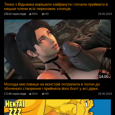
Тянки з Відьмака вирішили кайфанути і почали приймати в
кицьки члени всіх перехожих хлопців.
23619 переглядів
85%
HD
29.05.2024
14:00
Молода мисливиця на монстрів потрапила в полон до
збоченого створення і прийняла його болт у всі дірки.
17148 переглядів
81%
HD
28.05.2024