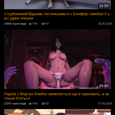
24:59
Стурбований Відьмак поспілкувався з Єнніфер і виебал її у
всі дірки членом
14868 переглядів
74%
HD
28.05.2024
09:40
Героїні з Мортал Комбат виявляється ще й трахкають, а не
тільки б'ються
22047 переглядів
78%
HD
27.05.2024