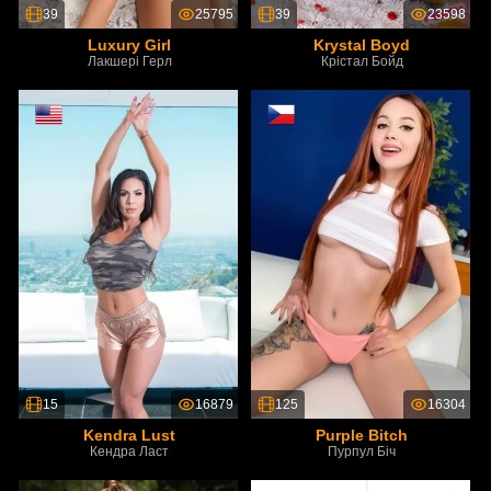
39
25795
39
23598
Luxury Girl
Krystal Boyd
Лакшері Герл
Крістал Бойд
15
16879
125
16304
Kendra Lust
Purple Bitch
Кендра Ласт
Пурпул Біч