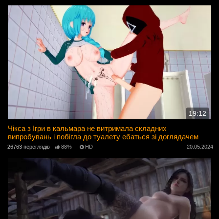
19:12
Чікса з Ігри в кальмара не витримала складних
випробувань і побігла до туалету ебаться зі доглядачем
26763 переглядів
88%
HD
20.05.2024