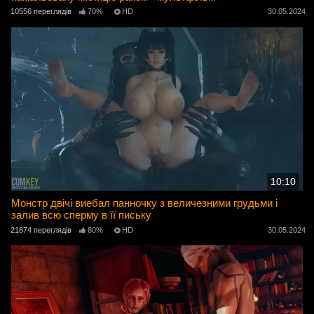
10556 переглядів
70%
HD
30.05.2024
10:10
Монстр двічі виебал панночку з величезними грудьми і
залив всю сперму в її письку
21874 переглядів
80%
HD
30.05.2024