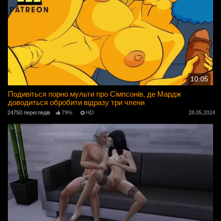
10:05
Подивіться порно мульти про Сімпсонів, де Мардж
доводиться обробити відразу три члени
24750 переглядів
79%
HD
28.05.2024