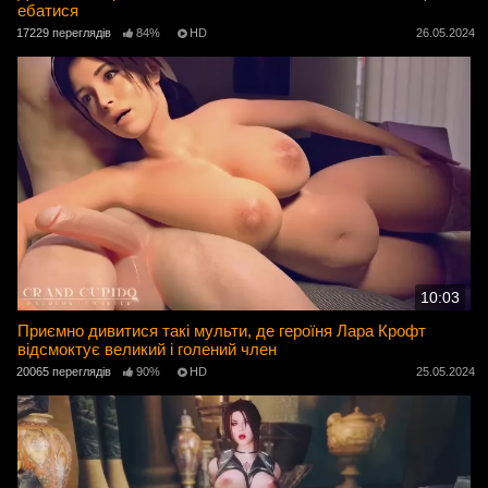
ебатися
17229 переглядів
84%
HD
26.05.2024
10:03
Приємно дивитися такі мульти, де героїня Лара Крофт
відсмоктує великий і голений член
20065 переглядів
90%
HD
25.05.2024