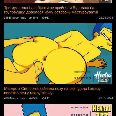
Три мультяшні лесбіянки не прийняли Відьмака на
груповушку, довелося йому осторонь мастурбувати!
14868 переглядів
86%
HD
22.05.2024
11:27
Мардж із Сімпсонів зайняла позу на рак і дала Гомеру
ввести член у мокру піську.
28870 переглядів
84%
HD
22.05.2024