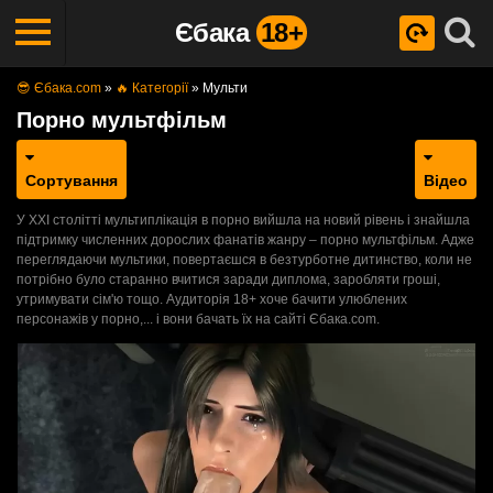
Єбака
18+
😎 Єбака.com
»
🔥 Категорії
»
Мульти
Порно мультфільм
Сортування
Відео
У ХХІ столітті мультиплікація в порно вийшла на новий рівень і знайшла
підтримку численних дорослих фанатів жанру – порно мультфільм. Адже
переглядаючи мультики, повертаєшся в безтурботне дитинство, коли не
потрібно було старанно вчитися заради диплома, заробляти гроші,
утримувати сім'ю тощо. Аудиторія 18+ хоче бачити улюблених
персонажів у порно,... і вони бачать їх на сайті Єбака.com.