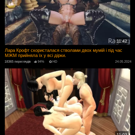
11:42
Лара Крофт скористалася стволами двох мумій і під час
МЖМ прийняла їх у всі дірки.
18365 переглядів
94%
HD
24.05.2024
11:03