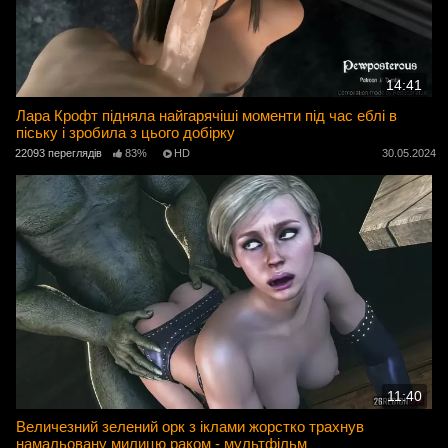
14:41
Лара Крофт підняла найгарячіші моменти під час еблі в
піську і зробила з цього добірку
22093 переглядів
83%
HD
30.05.2024
11:40
Величезний зелений орк з іклами жорстко трахнув
намальовану милицю раком - мультфільм