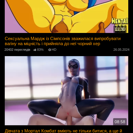
11:30
Сексуальна Мардж із Сімпсонів зважилася випробувати
вагіну на міцність і прийняла до неї чорний хер
20402 переглядів
83%
HD
26.05.2024
08:58
Дівчата з Мортал Комбат вміють не тільки битися, а ще й