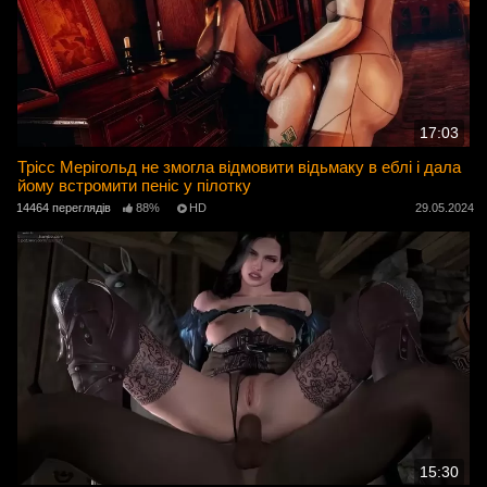
17:03
Трісс Мерігольд не змогла відмовити відьмаку в еблі і дала
йому встромити пеніс у пілотку
14464 переглядів
88%
HD
29.05.2024
15:30