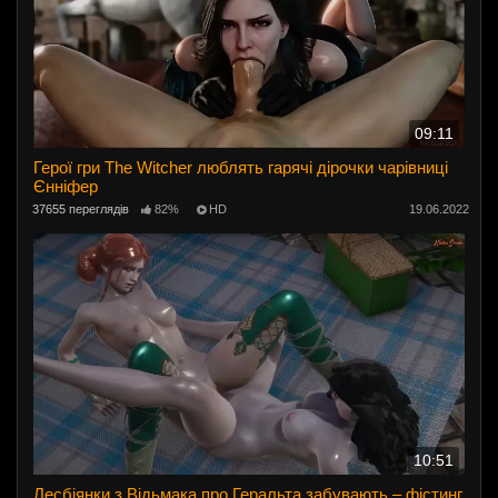
09:11
Герої гри The Witcher люблять гарячі дірочки чарівниці
Єнніфер
37655 переглядів
82%
HD
19.06.2022
10:51
Лесбіянки з Відьмака про Геральта забувають – фістинг