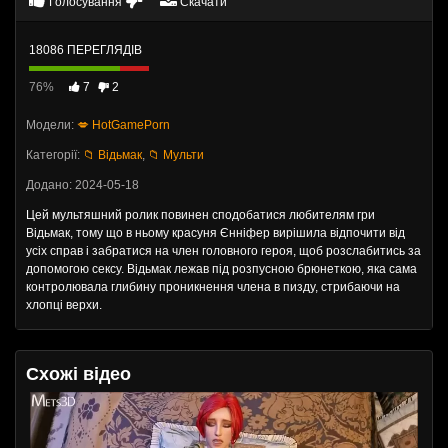
Голосування
Скачати
18086 ПЕРЕГЛЯДІВ
76%
7
2
Модели:
💋 HotGamePorn
Категорії:
📁 Відьмак
,
📁 Мульти
Додано: 2024-05-18
Цей мультяшний ролик повинен сподобатися любителям гри
Відьмак, тому що в ньому красуня Єнніфер вирішила відпочити від
усіх справ і забратися на член головного героя, щоб розслабитись за
допомогою сексу. Відьмак лежав під розпусною брюнеткою, яка сама
контролювала глибину проникнення члена в пизду, стрибаючи на
хлопці верхи.
Схожі відео