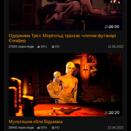
06:00
Одержима Трісс Мерігольд трахкає членом футанарі
Єнніфер
37693 переглядів
86%
HD
11.06.2022
20:20
Мультяшна ебля Відьмака
39440 переглядів
80%
HD
22.04.2022