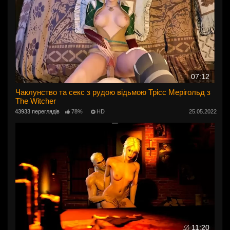
07:12
Чаклунство та секс з рудою відьмою Трісс Мерігольд з
The Witcher
43933 переглядів
78%
HD
25.05.2022
11:20