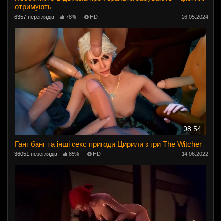
отримують
6357 переглядів
78%
HD
26.05.2024
08:54
Ганг банг та інші секс пригоди Цирили з гри The Witcher
36051 переглядів
85%
HD
14.06.2022