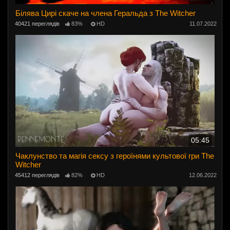
Білява Цирі скаче на члена Геральда з The Witcher
40421 переглядів
83%
HD
11.07.2022
05:45
Чаклунство та магія сексу з героїнями культової гри The
Witcher
45412 переглядів
82%
HD
12.06.2022