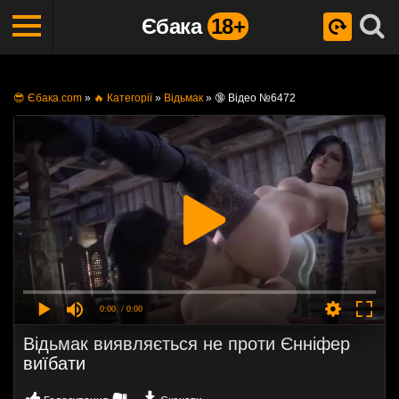
Єбака
18+
😎 Єбака.com
»
🔥 Категорії
»
Відьмак
»
🔞 Відео №6472
0:00
/ 0:00
Відьмак виявляється не проти Єнніфер
виїбати