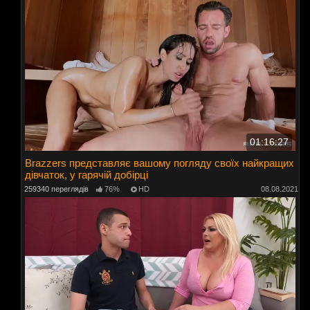
01:16:27
Brazzers представляє вашому погляду своїх найкращих
дівчаток, у гарячій добірці
259340 переглядів
76%
HD
08.08.2021