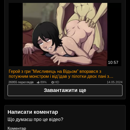
10:57
Герой з гри "Мисливець на Відьом" впорався з
потужним монстром і від'їдав у пілотки двох пані з
таверни
26955 переглядів
89%
HD
14.05.2024
Завантажити ще
Написати коментар
Що думаєш про це відео?
Коментар