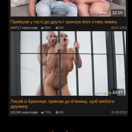
32:05
Прийшов у гості до друга і трахнув його хтиву мамку
194717 переглядів
80%
HD
08.07.2022
33:47
Лисий із Браззерс приїхав до в'язниці, щоб виїбати
дружину
191240 переглядів
73%
HD
15.09.2022