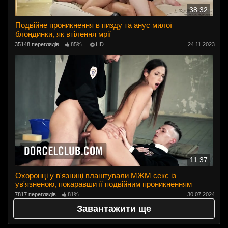
38:32
Подвійне проникнення в пизду та анус милої
блондинки, як втілення мрії
35148 переглядів
85%
HD
24.11.2023
11:37
Охоронці у в'язниці влаштували МЖМ секс із
ув'язненою, покаравши її подвійним проникненням
7817 переглядів
81%
30.07.2024
Завантажити ще