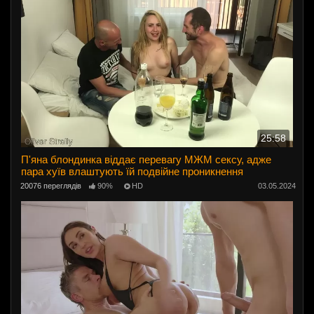
25:58
П'яна блондинка віддає перевагу МЖМ сексу, адже
пара хуїв влаштують їй подвійне проникнення
20076 переглядів
90%
HD
03.05.2024