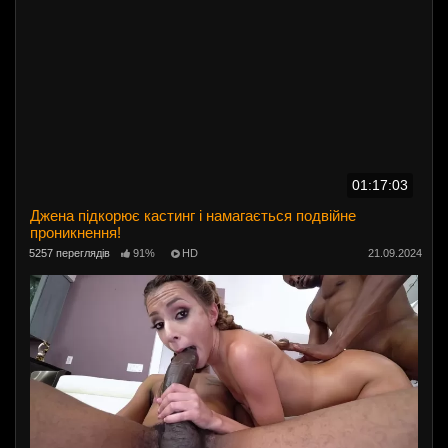
01:17:03
Джена підкорює кастинг і намагається подвійне
проникнення!
5257 переглядів
91%
HD
21.09.2024