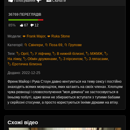
Голосування
Скачати
36769 ПЕРЕГЛЯДІВ
85%
67
12
Модели:
💋 Frank Major
,
💋 Ruka Stone
Категорії:
📁 Свінгери
,
📁 Поза 69
,
📁 Групове
Теги:
🏷️ Оргії
,
🏷️ У ліфчику
,
🏷️ В нижній білизні
,
🏷️ МЖМЖ
,
🏷️
На ліжку
,
🏷️ Обмін дружинами
,
🏷️ З пірсингом
,
🏷️ З ляпасами
,
🏷️ Еротична білизна
Додано: 2022-12-25
Френк Майор і Рука Стоун давно кентуються на тему сексу і постійно
знаходять всяких мокрощілок, яких катають на своїх членах. Хлопцям
чужа ревнощі і словосполучення "моя дівчина" не застосовується в
їхньому побуті, адже вони не збираються вступати з тупими бабами
у серйозні стосунки, а просто користуються їхніми дірками на втіху.
Схожі відео