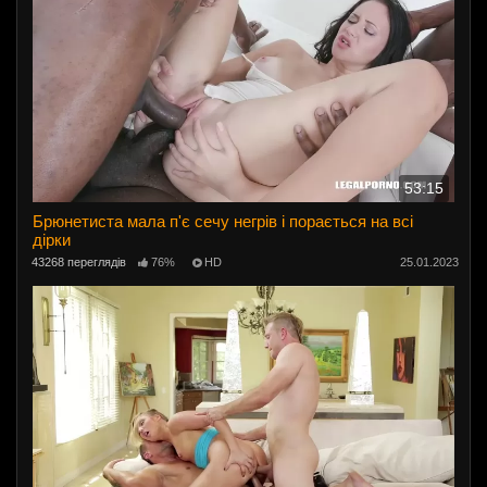
53:15
Брюнетиста мала п'є сечу негрів і порається на всі
дірки
43268 переглядів
76%
HD
25.01.2023