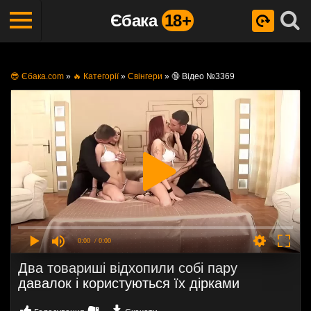
Єбака
18+
😎 Єбака.com
»
🔥 Категорії
»
Свінгери
»
🔞 Відео №3369
0:00
/ 0:00
Два товариші відхопили собі пару
давалок і користуються їх дірками