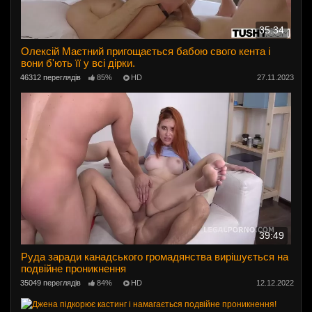
35:34
Олексій Маєтний пригощається бабою свого кента і
вони б'ють її у всі дірки.
46312 переглядів
85%
HD
27.11.2023
39:49
Руда заради канадського громадянства вирішується на
подвійне проникнення
35049 переглядів
84%
HD
12.12.2022