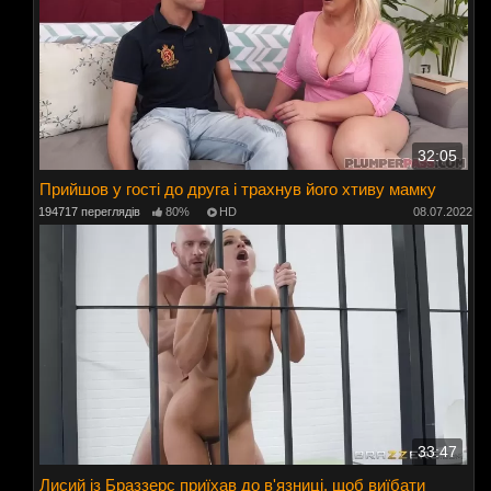
32:05
Прийшов у гості до друга і трахнув його хтиву мамку
194717 переглядів
80%
HD
08.07.2022
33:47
Лисий із Браззерс приїхав до в'язниці, щоб виїбати