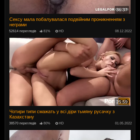
36:37
Сексу мала побалувалася подвійним проникненням з
неграми
52614 переглядів
81%
HD
08.12.2022
25:59
Чотири типи смажать у всі діри тьмяну русачку з
Казахстану
38570 переглядів
80%
HD
01.05.2022