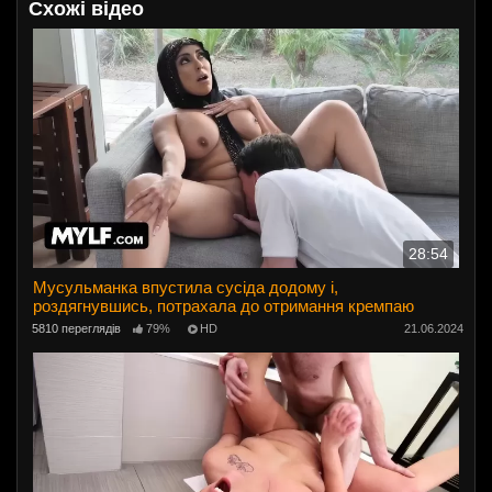
Схожі відео
28:54
Мусульманка впустила сусіда додому і,
роздягнувшись, потрахала до отримання кремпаю
5810 переглядів
79%
HD
21.06.2024