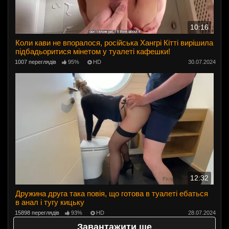
10:16
Коли кави не впоралося, російська Хангрі Кітті вирішила
підбадьоритися мінетом у туалеті кафешки!
1007 переглядів
95%
HD
30.07.2024
12:32
Дружина друга така повія, що готова в туалеті ебаться
в анал і тугу кицьку
15898 переглядів
93%
HD
28.07.2024
Завантажити ще