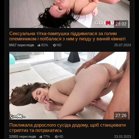
28:02
Сексуальна тітка-пампушка піддивилася за голим
племінником і поїбалася з ним у пизду у ванній кімнаті
9667 переглядів
81%
HD
25.07.2024
27:26
Покликала дорослого сусіда додому, щоб станцювати
стриптиз та потрахатись
32855 переглядів
77%
HD
23.03.2023