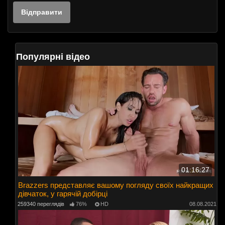
Популярні відео
01:16:27
Brazzers представляє вашому погляду своїх найкращих
дівчаток, у гарячій добірці
259340 переглядів
76%
HD
08.08.2021