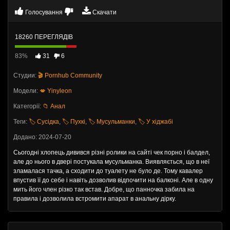
Голосування
Скачати
18260 ПЕРЕГЛЯДІВ
83%
31
6
Студии:
🎬 Pornhub Community
Модели:
💋 Yinyleon
Категорії:
📁 Анал
Теги:
🏷️ Сусідка
,
🏷️ Пухкі
,
🏷️ Мусульманки
,
🏷️ У хіджабі
Додано: 2024-07-20
Сьогодні хлопець дивився різні ролики на сайті чек порно і балдел,
але до нього в двері постукала мусульманка. Виявляється, що в неї
зламалася тачка, а сходити до туалету не було де. Тому кавалер
впустив її до себе і навіть дозволив відпочити на балконі. Але в одну
мить його член різко так встав. Добре, що панночка забила на
правила і дозволила встромити апарат в анальну дірку.