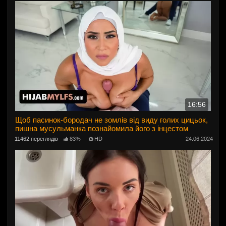
16:56
Щоб пасинок-бородач не зомлів від виду голих цицьок,
пишна мусульманка познайомила його з інцестом
11462 переглядів
83%
HD
24.06.2024