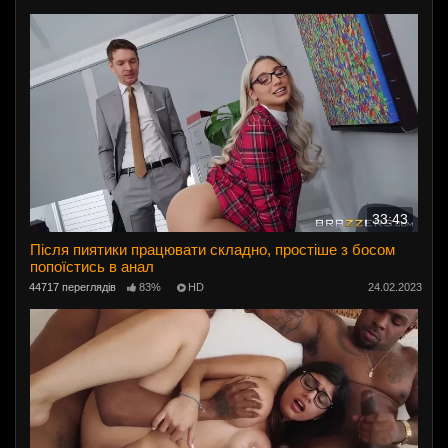
33:43
Після пиятики працювати складно, простіше з босом
попоїстись в анал
44717 переглядів
83%
HD
24.02.2023