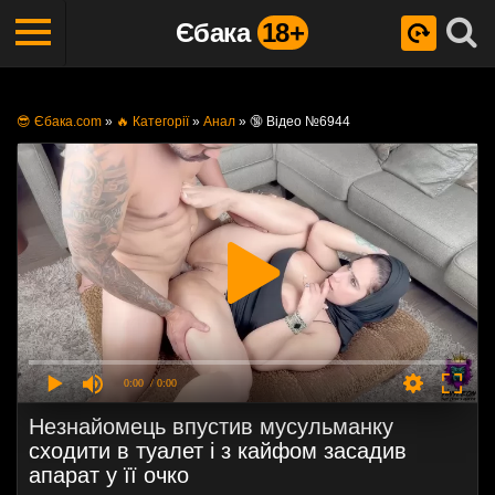
Єбака
18+
😎 Єбака.com
»
🔥 Категорії
»
Анал
»
🔞 Відео №6944
0:00
/ 0:00
Незнайомець впустив мусульманку
сходити в туалет і з кайфом засадив
апарат у її очко