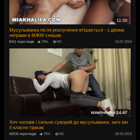
11:00
Мусульманка після розлучення втішається - з двома
неграми в МЖМ сношає
9411 переглядів
79%
HD
19.07.2024
24:47
Хоч чоловік і сильно суворий до мусульманки, зате він
її класно трахає
40536 переглядів
76%
HD
28.03.2023