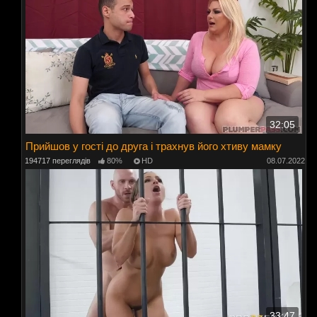
32:05
Прийшов у гості до друга і трахнув його хтиву мамку
194717 переглядів
80%
HD
08.07.2022
33:47