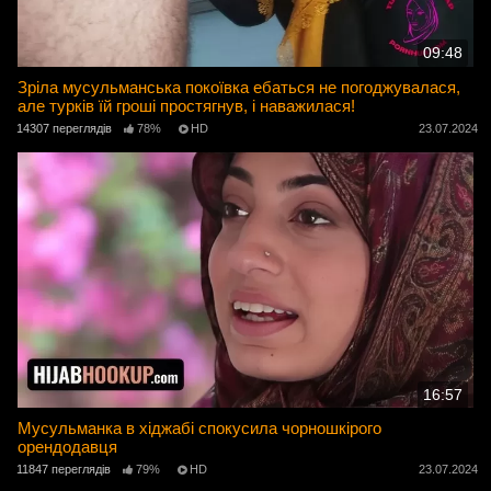
09:48
Зріла мусульманська покоївка ебаться не погоджувалася,
але турків їй гроші простягнув, і наважилася!
14307 переглядів
78%
HD
23.07.2024
16:57
Мусульманка в хіджабі спокусила чорношкірого
орендодавця
11847 переглядів
79%
HD
23.07.2024