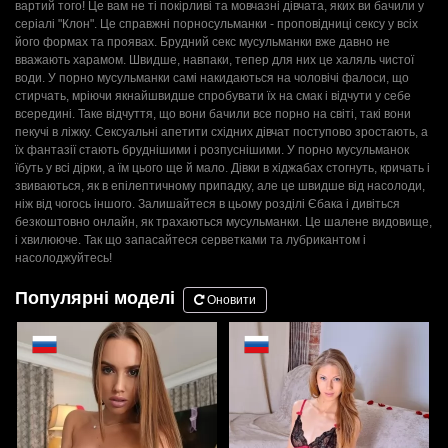
вартий того! Це вам не ті покірливі та мовчазні дівчата, яких ви бачили у
серіалі "Клон". Це справжні порносульманки - проповідниці сексу у всіх
його формах та проявах. Брудний секс мусульманки вже давно не
вважають харамом. Швидше, навпаки, тепер для них це халяль чистої
води. У порно мусульманки самі накидаються на чоловічі фалоси, що
стирчать, мріючи якнайшвидше спробувати їх на смак і відчути у себе
всередині. Таке відчуття, що вони бачили все порно на світі, такі вони
пекучі в ліжку. Сексуальні апетити східних дівчат поступово зростають, а
їх фантазії стають бруднішими і розпуснішими. У порно мусульманок
їбуть у всі дірки, а їм цього ще й мало. Дівки в хіджабах стогнуть, кричать і
звиваються, як в епілептичному припадку, але це швидше від насолоди,
ніж від чогось іншого. Залишайтеся в цьому розділі Єбака і дивіться
безкоштовно онлайн, як трахаються мусульманки. Це шалене видовище,
і хвилююче. Так що запасайтеся серветками та лубрикантом і
насолоджуйтесь!
Популярні моделі
Оновити