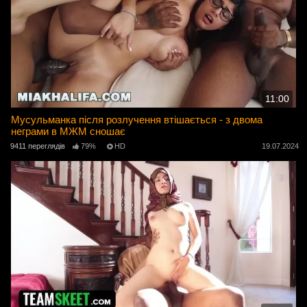
11:00
Мусульманка після розлучення втішається - з двома
неграми в МЖМ сношає
9411 переглядів
79%
HD
19.07.2024