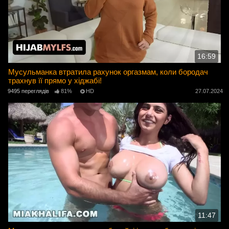
16:59
Мусульманка втратила рахунок оргазмам, коли бородач
трахнув її прямо у хіджабі!
9495 переглядів
81%
HD
27.07.2024
11:47