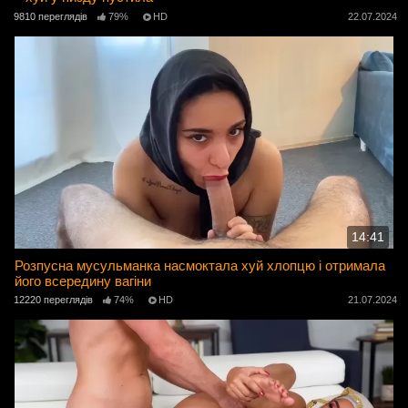
9810 переглядів
79%
HD
22.07.2024
14:41
Розпусна мусульманка насмоктала хуй хлопцю і отримала
його всередину вагіни
12220 переглядів
74%
HD
21.07.2024