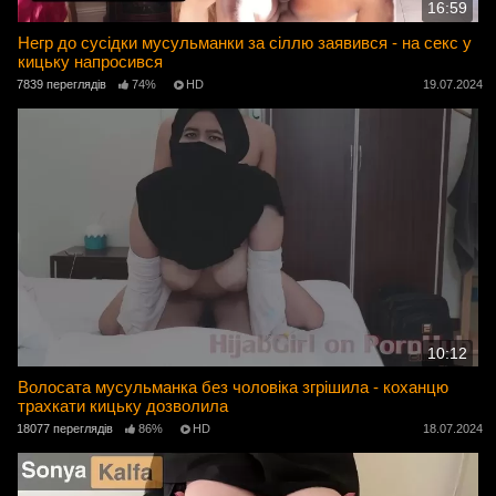
16:59
Негр до сусідки мусульманки за сіллю заявився - на секс у
кицьку напросився
7839 переглядів
74%
HD
19.07.2024
10:12
Волосата мусульманка без чоловіка згрішила - коханцю
трахкати кицьку дозволила
18077 переглядів
86%
HD
18.07.2024