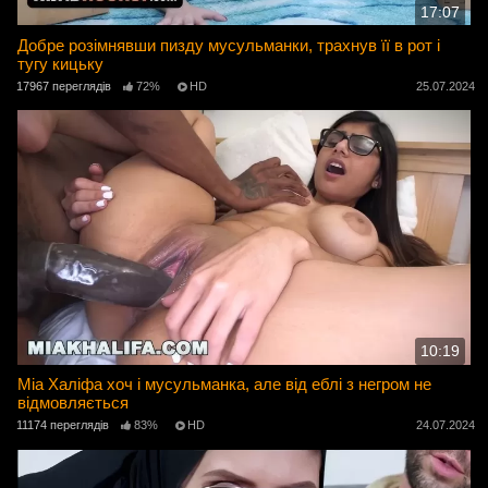
17:07
Добре розімнявши пизду мусульманки, трахнув її в рот і
тугу кицьку
17967 переглядів
72%
HD
25.07.2024
10:19
Міа Халіфа хоч і мусульманка, але від еблі з негром не
відмовляється
11174 переглядів
83%
HD
24.07.2024