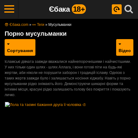
Єбака
18+
😎 Єбака.com
»
👀 Теги
»
Мусульманки
Порно мусульманки
Сортування
Відео
Ісламські дівчата завжди вважалися найнепорочнішими і найчистішими.
У них тільки один шлях - шлях Аллага, і вони готові піти на будь-які
жертви, аби ніколи не порушити заборон і традицій ісламу. Однією з
таких жертв завжди було і залишається носіння хіджабу. Навіть у порно
мусульманки рідко знімають його. Демонструючи шикарні форми та
інтимні місця, красуні рідко залишають голову без покриття і показують
личко.