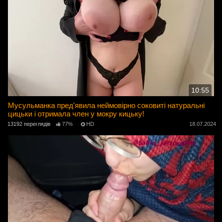
10:55
Мусульманка пред'явила неймовірно соковиті натуральні
цицьки і отримала член у мокру кицьку!
13192 переглядів
77%
HD
18.07.2024