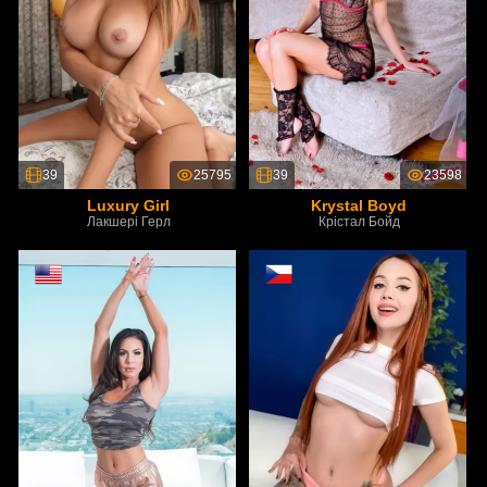
39
25795
39
23598
Luxury Girl
Krystal Boyd
Лакшері Герл
Крістал Бойд