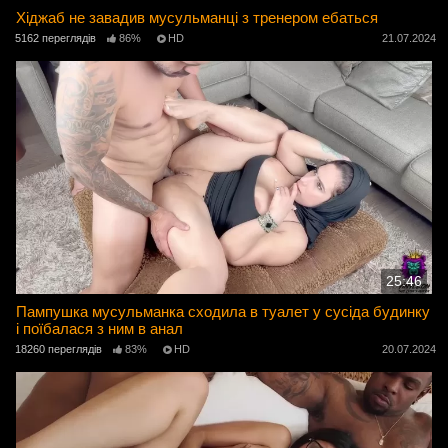
Хіджаб не завадив мусульманці з тренером ебаться
5162 переглядів
86%
HD
21.07.2024
25:46
Пампушка мусульманка сходила в туалет у сусіда будинку
і поїбалася з ним в анал
18260 переглядів
83%
HD
20.07.2024