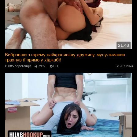
21:48
Вибравши з гарему найкрасивішу дружину, мусульманин
трахнув її прямо у хіджабі!
15085 переглядів
79%
HD
25.07.2024