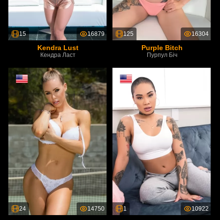
15
16879
125
16304
Kendra Lust
Purple Bitch
Кендра Ласт
Пурпул Біч
24
14750
1
10922