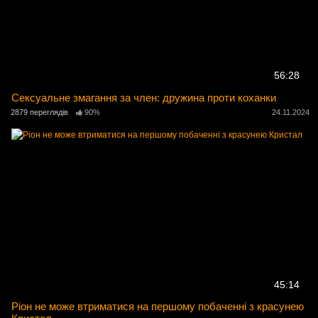
56:28
Сексуальне змагання за член: дружина проти коханки
2879 переглядів
90%
24.11.2024
45:14
Ріон не може втриматися на першому побаченні з красунею