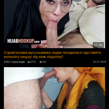
17:00
Сором'язлива мусульманка ледве погодилася підставити
волохату кицьку під язик піздолізу!
10917 переглядів
87%
HD
24.07.2024