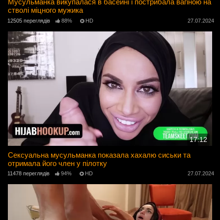
Мусульманка викупалася в басейні і пострибала вагіною на
стволі міцного мужика
12505 переглядів
88%
HD
27.07.2024
17:12
Сексуальна мусульманка показала хахалю сиськи та
отримала його член у пілотку
11478 переглядів
94%
HD
27.07.2024