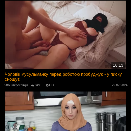
16:13
Чоловік мусульманку перед роботою пробуджує - у писку
сношує
5060 переглядів
84%
HD
22.07.2024