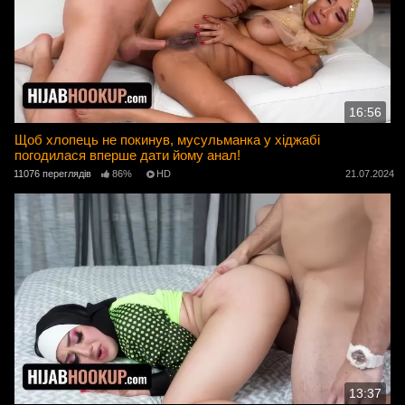
16:56
Щоб хлопець не покинув, мусульманка у хіджабі
погодилася вперше дати йому анал!
11076 переглядів
86%
HD
21.07.2024
13:37