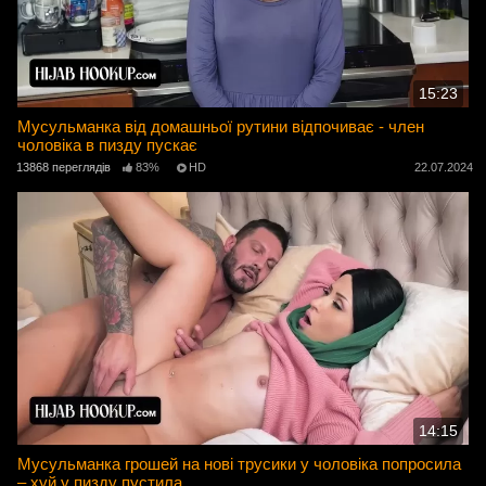
15:23
Мусульманка від домашньої рутини відпочиває - член
чоловіка в пизду пускає
13868 переглядів
83%
HD
22.07.2024
14:15
Мусульманка грошей на нові трусики у чоловіка попросила
– хуй у пизду пустила