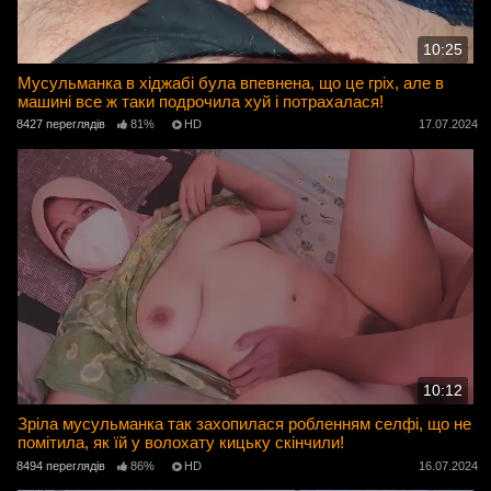
10:25
Мусульманка в хіджабі була впевнена, що це гріх, але в
машині все ж таки подрочила хуй і потрахалася!
8427 переглядів
81%
HD
17.07.2024
10:12
Зріла мусульманка так захопилася робленням селфі, що не
помітила, як їй у волохату кицьку скінчили!
8494 переглядів
86%
HD
16.07.2024