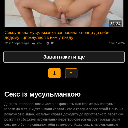
31:24
Сексуальна мусульманка запросила хлопця до себе
додому і цпокнулася з ним у пизду
12887 переглядів
88%
HD
16.07.2024
Завантажити ще
1
»
Секс із мусульманкою
Довгі та непрозорі шати часто покривають тіла ісламських красунь з
голови до п'ят. У хіджабі вони ховають свою красу, але зазвичай тільки на
початку секс відео. Як тільки справа доходить до пристрасного перепиху,
розкуті та збуджені мусульманки перетворюються на розпусниць, яким
секс потрібен на сніданок, обід та вечерю. Адже секс із мусульманкою