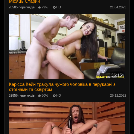
Місяць Старий
28585 переглядів
79%
HD
21.04.2023
36:15
Карісса Кейн трахула чужого чоловіка в перукарні зі
стогнами та сквіртом
52856 переглядів
80%
HD
26.12.2022