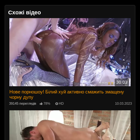
Схожі відео
30:03
Нове порношоу! Білий хуй активно смажить змащену
чорну дупу
39145 переглядів
78%
HD
10.03.2023