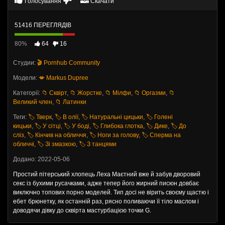
Голосування
Скачати
51416 ПЕРЕГЛЯДІВ
80%
64
16
Студии:
🎬 Pornhub Community
Модели:
💋 Markus Dupree
Категорії:
📁 Сквірт
,
📁 Жорстке
,
📁 Мілфи
,
📁 Оргазми
,
📁
Великий член
,
📁 Латинки
Теги:
🏷️ Тверк
,
🏷️ В олії
,
🏷️ Натуральні цицьки
,
🏷️ Голені
кицьки
,
🏷️ У сітці
,
🏷️ У боді
,
🏷️ Глибока глотка
,
🏷️ Дике
,
🏷️ До
сліз
,
🏷️ Кінчив на обличчя
,
🏷️ Ноги за голову
,
🏷️ Сперма на
обличчі
,
🏷️ Зі змазкою
,
🏷️ З танцями
Додано: 2022-05-06
Простий пітерський хлопець Леха Маєтний вже й забув дворовий
секс із бухими русачками, адже тепер його жирний писюн довбає
виключно топових порно моделей. Тип досі не вірить своєму щастю і
ебет брюнетку, як останній раз, рясно поливаючи її тіло маслом і
доводячи дівку до сквірта мастурбацією точки G.