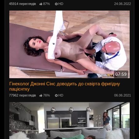
45914 переглядів
87%
HD
24.06.2022
07:59
Гінеколог Джонні Сінс доводить до сквірта фригідну
пацієнтку
77962 переглядів
76%
HD
06.06.2021