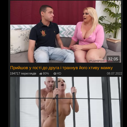
32:05
Прийшов у гості до друга і трахнув його хтиву мамку
194717 переглядів
80%
HD
08.07.2022