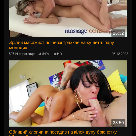
16:32
Зрілий масажист по черзі трахкає на кушетці пару
молодих
59714 переглядів
84%
HD
03.12.2022
33:50
Єбливий хлопчина посадив на кілок дупу брюнетку