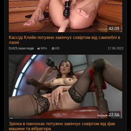
42:09
Кассіді Клейн потужно закінчує сквіртом від самоеблі в
лазні
31423 переглядів
84%
HD
17.06.2022
27:56
Зрілка в панчохах потужно закінчує сквіртом від фак
машини та вібратора