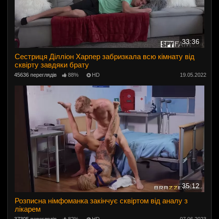
33:36
Сестриця Ділліон Харпер забризкала всю кімнату від
сквірту завдяки брату
45636 переглядів
88%
HD
19.05.2022
35:12
Розписна німфоманка закінчує сквіртом від аналу з
лікарем
37305 переглядів
82%
HD
07.06.2023