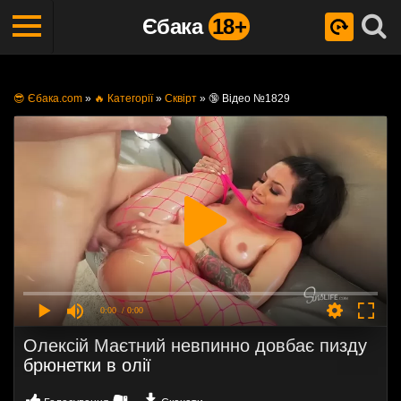
Єбака
18+
😎 Єбака.com
»
🔥 Категорії
»
Сквірт
»
🔞 Відео №1829
0:00
/ 0:00
Олексій Маєтний невпинно довбає пизду
брюнетки в олії