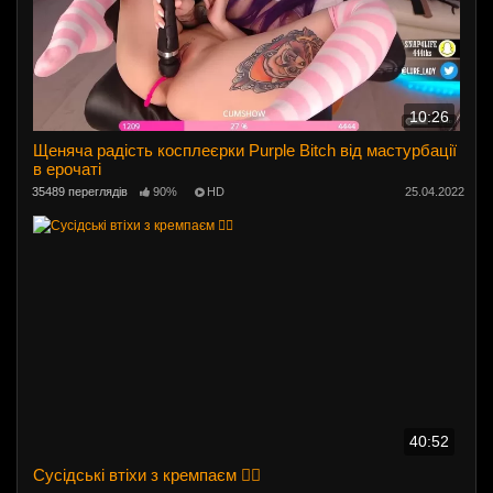
10:26
Щеняча радість косплеєрки Purple Bitch від мастурбації
в ерочаті
35489 переглядів
90%
HD
25.04.2022
40:52
Сусідські втіхи з кремпаєм ❤️‍🔥