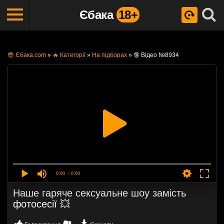
Єбака
18+
😎 Єбака.com
»
🔥 Категорії
»
На підборах
»
🔞 Відео №8934
0:00
/ 0:00
Наше гаряче сексуальне шоу замість
фотосесії 💥