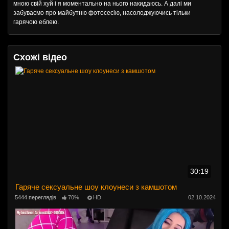
мною свій хуй і я моментально на нього накидаюсь. А далі ми
забуваємо про майбутню фотосесію, насолоджуючись тільки
гарячою еблею.
Схожі відео
30:19
Гаряче сексуальне шоу клоунеси з камшотом
5444 переглядів
70%
HD
02.10.2024