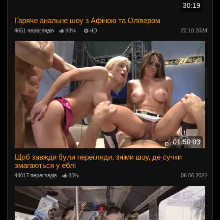
30:19
Гаряче анальне шоу з Афіною та Олівером
4651 переглядів
93%
HD
22.10.2024
01:50:03
Щоб завжди були перегляди, зніми шоу, де сучки
змагаються у еблі
44017 переглядів
83%
06.06.2022