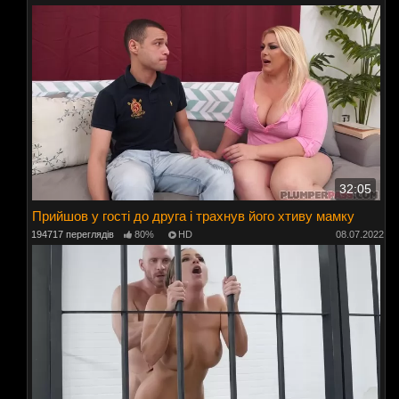
32:05
Прийшов у гості до друга і трахнув його хтиву мамку
194717 переглядів
80%
HD
08.07.2022