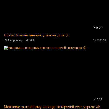
49:00
Ніяких більше ледарів у моєму домі 💦
6300 переглядів
84%
17.11.2024
47:31
Моя помста невірному хлопцю та гарячий секс утрьох 🥵