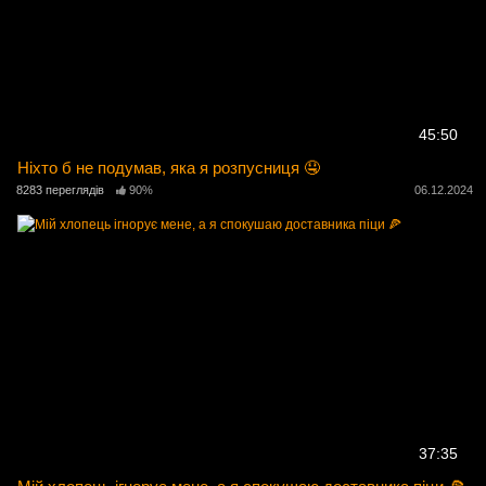
45:50
Ніхто б не подумав, яка я розпусниця 🤤
8283 переглядів
90%
06.12.2024
37:35