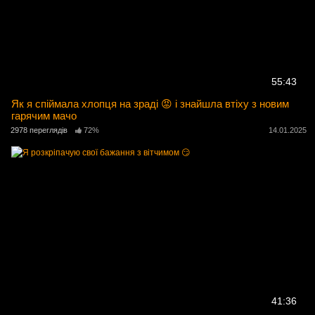
55:43
Як я спіймала хлопця на зраді 😡 і знайшла втіху з новим
гарячим мачо
2978 переглядів
72%
14.01.2025
41:36