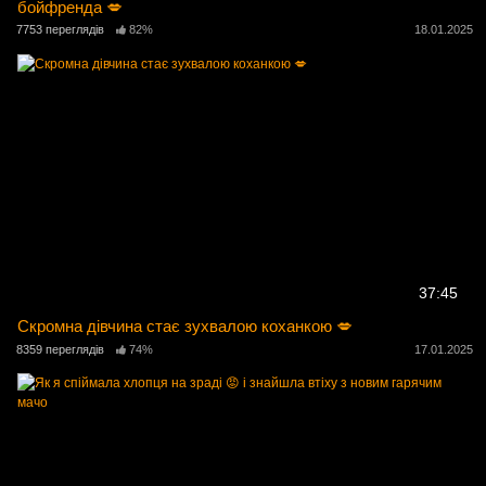
бойфренда 💋
7753 переглядів
82%
18.01.2025
37:45
Скромна дівчина стає зухвалою коханкою 💋
8359 переглядів
74%
17.01.2025