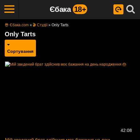
Єбака
18+
😎 Єбака.com
»
🎬 Студії
»
Only Tarts
Only Tarts
Сортування
42:08
Мій зведений брат здійснив моє бажання на день