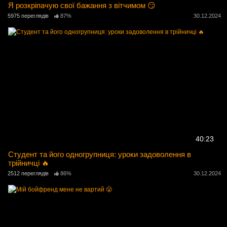
Я розкріпачую свої бажання з вітчимом 😏
5975 переглядів
87%
30.12.2024
40:23
Студент та його одногрупниця: уроки задоволення в
трійничці 🔥
2512 переглядів
86%
30.12.2024