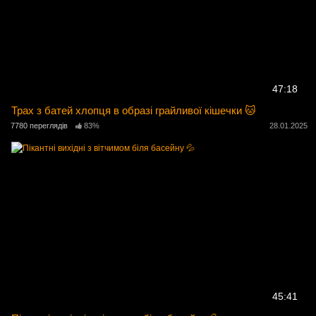
47:18
Трах з батей хлопця в образі грайливої ​​кішечки 🐱
7780 переглядів
83%
28.01.2025
45:41