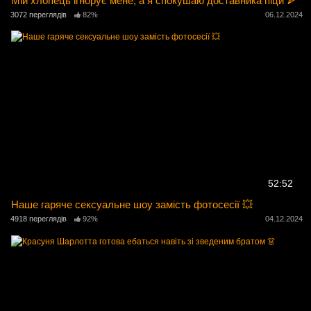
Мій хлопець ігнорує мене, а я спокушаю доставника піци 🍕
3072 переглядів
82%
06.12.2024
52:52
Наше гаряче сексуальне шоу замість фотосесії 💥
4918 переглядів
92%
04.12.2024