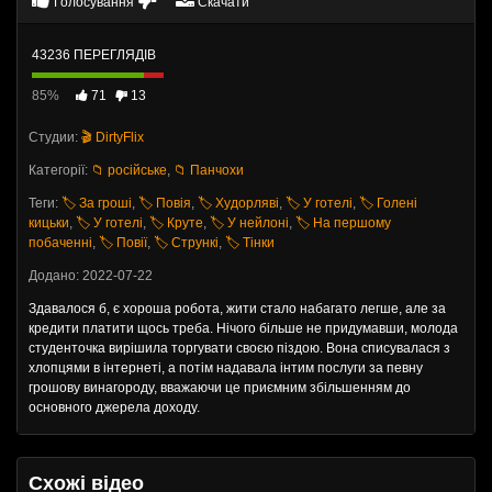
Голосування
Скачати
43236 ПЕРЕГЛЯДІВ
85%
71
13
Студии:
🎬 DirtyFlix
Категорії:
📁 російське
,
📁 Панчохи
Теги:
🏷️ За гроші
,
🏷️ Повія
,
🏷️ Худорляві
,
🏷️ У готелі
,
🏷️ Голені
кицьки
,
🏷️ У готелі
,
🏷️ Круте
,
🏷️ У нейлоні
,
🏷️ На першому
побаченні
,
🏷️ Повії
,
🏷️ Стрункі
,
🏷️ Тінки
Додано: 2022-07-22
Здавалося б, є хороша робота, жити стало набагато легше, але за
кредити платити щось треба. Нічого більше не придумавши, молода
студенточка вирішила торгувати своєю піздою. Вона списувалася з
хлопцями в інтернеті, а потім надавала інтим послуги за певну
грошову винагороду, вважаючи це приємним збільшенням до
основного джерела доходу.
Схожі відео