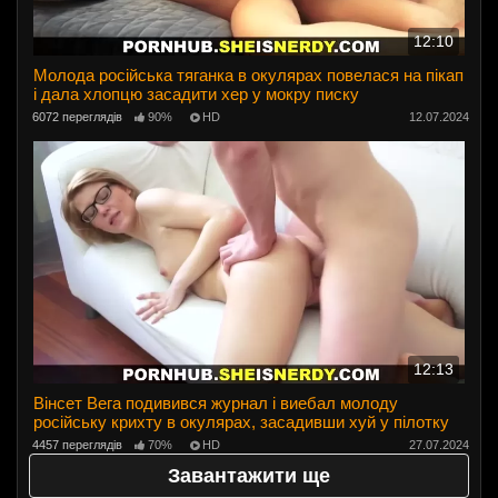
12:10
Молода російська тяганка в окулярах повелася на пікап
і дала хлопцю засадити хер у мокру писку
6072 переглядів
90%
HD
12.07.2024
12:13
Вінсет Вега подивився журнал і виебал молоду
російську крихту в окулярах, засадивши хуй у пілотку
4457 переглядів
70%
HD
27.07.2024
Завантажити ще