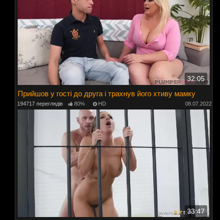
32:05
Прийшов у гості до друга і трахнув його хтиву мамку
194717 переглядів
80%
HD
08.07.2022
33:47