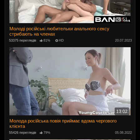
35:51
Молоді російські любительки анального сексу
стрибають на членах
53375 переглядів
81%
HD
20.07.2023
13:02
Молода російська повія приймає вдома чергового
клієнта
55426 переглядів
79%
05.08.2022