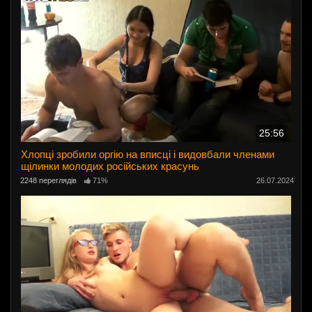
25:56
Хлопці зробили оргію на вписці і видовбали членами
щілинки молодих російських красунь
2248 переглядів
71%
26.07.2024