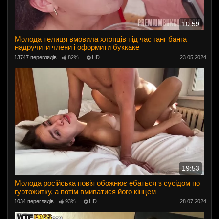
10:59
Молода телиця вмовила хлопців під час ганг банга
надручити члени і оформити буккаке
13747 переглядів
82%
HD
23.05.2024
19:53
Молода російська повія обожнює ебаться з сусідом по
гуртожитку, а потім вмиватися його кінцем
1034 переглядів
93%
HD
28.07.2024