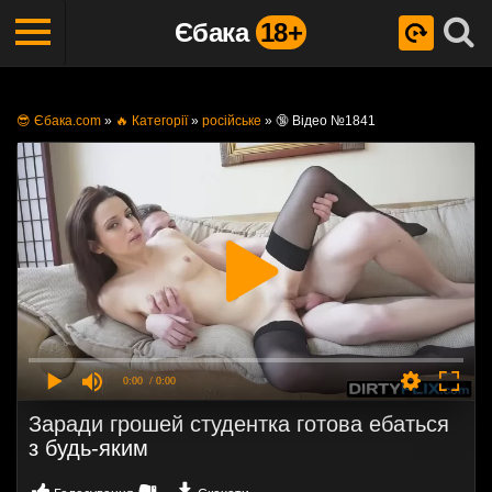
Єбака
18+
😎 Єбака.com
»
🔥 Категорії
»
російське
»
🔞 Відео №1841
0:00
/ 0:00
Заради грошей студентка готова ебаться
з будь-яким