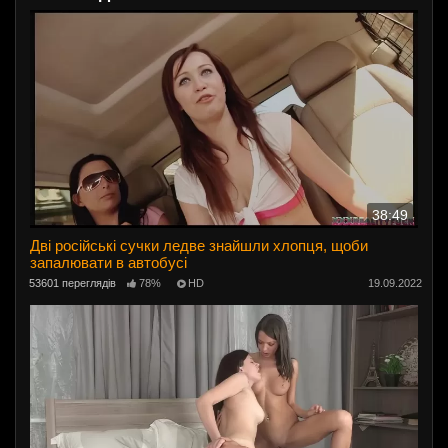
38:49
Дві російські сучки ледве знайшли хлопця, щоби
запалювати в автобусі
53601 переглядів
78%
HD
19.09.2022