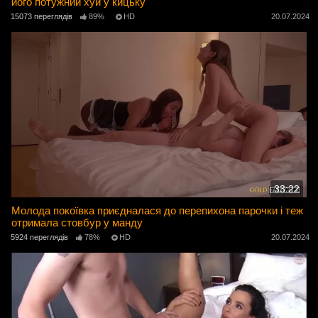
його потужний хуй у кицьку
15073 переглядів
89%
HD
20.07.2024
33:22
Молода покоївка приєдналася до перепихона парочки і теж
отримала стовбур у манду
5924 переглядів
78%
HD
20.07.2024