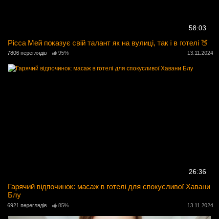
58:03
Рісса Мей показує свій талант як на вулиці, так і в готелі 🍑
7806 переглядів
95%
13.11.2024
26:36
Гарячий відпочинок: масаж в готелі для спокусливої ​​Хавани
Блу
6921 переглядів
85%
13.11.2024