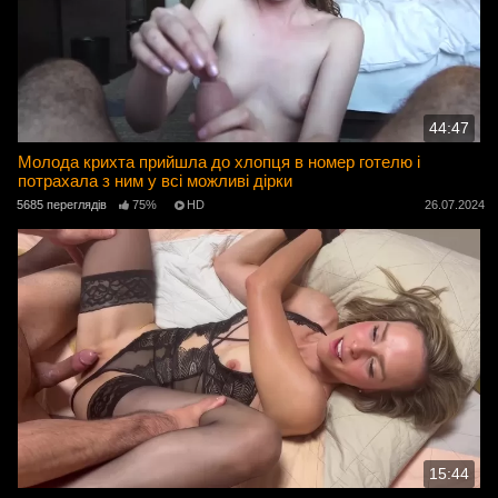
44:47
Молода крихта прийшла до хлопця в номер готелю і
потрахала з ним у всі можливі дірки
5685 переглядів
75%
HD
26.07.2024
15:44