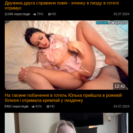
Дружина друга справжня повія - ялинку в пизду в готелі
отримує
11346 переглядів
75%
HD
25.07.2024
12:42
На таємне побачення в готель Юлька прийшла в рожевій
білизні і отримала кремпай у пизденку
8462 переглядів
91%
HD
24.07.2024