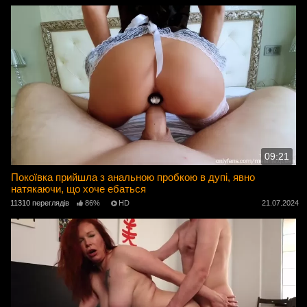
09:21
Покоївка прийшла з анальною пробкою в дупі, явно
натякаючи, що хоче ебаться
11310 переглядів
86%
HD
21.07.2024