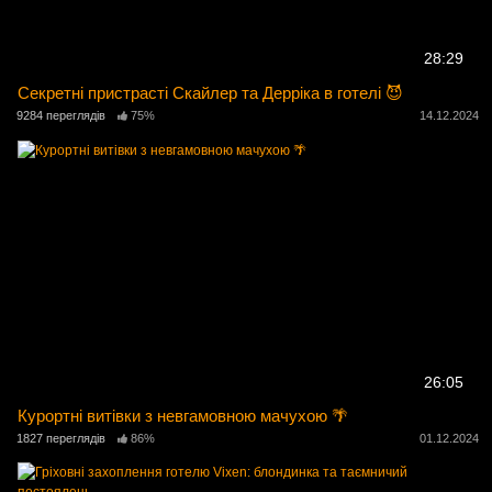
28:29
Секретні пристрасті Скайлер та Дерріка в готелі 😈
9284 переглядів
75%
14.12.2024
26:05
Курортні витівки з невгамовною мачухою 🌴
1827 переглядів
86%
01.12.2024