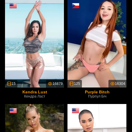
15
16879
125
16304
Kendra Lust
Purple Bitch
Кендра Ласт
Пурпул Біч