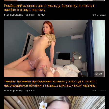
Російський хлопець затяг молоду брюнетку в готель і
виебал її в анус на ліжку
8790 переглядів
84%
HD
19.07.2024
12:05
Телиця провела прибирання номера у хлопця в готелі і
насолодилася еблями в піську, зайнявши позу наїзниці
1424 переглядів
82%
18.07.2024