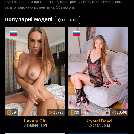
шукаєте щирі емоції та первісну пристрасть, секс у готелі обіцяє вам
багато приємних моментів на Єбака.com.
Популярні моделі
Оновити
39
25795
39
23598
Luxury Girl
Krystal Boyd
Лакшері Герл
Крістал Бойд