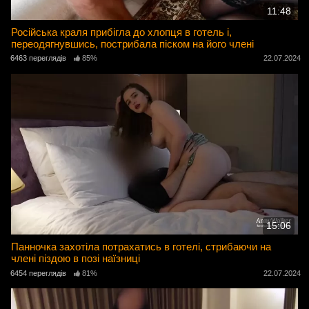
11:48
Російська краля прибігла до хлопця в готель і,
переодягнувшись, пострибала піском на його члені
6463 переглядів
85%
22.07.2024
15:06
Панночка захотіла потрахатись в готелі, стрибаючи на
члені піздою в позі наїзниці
6454 переглядів
81%
22.07.2024