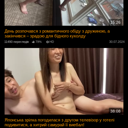
15:26
День розпочався з романтичного обіду з дружиною, а
закінчився – зрадою для бідного куколду
11490 переглядів
79%
HD
30.07.2024
38:08
Японська зрілка погодилася з другом телевізор у готелі
подивитися, а хитрий самурай її виебал!