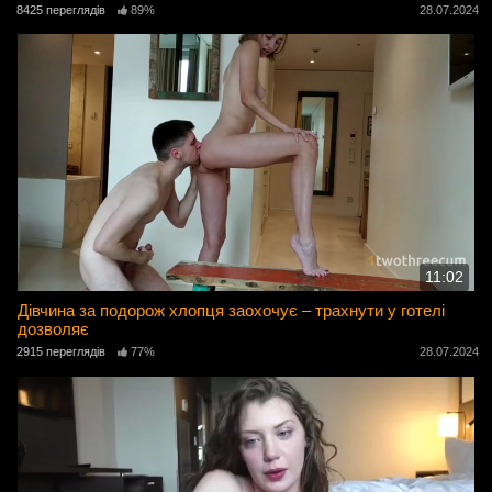
8425 переглядів
89%
28.07.2024
11:02
Дівчина за подорож хлопця заохочує – трахнути у готелі
дозволяє
2915 переглядів
77%
28.07.2024