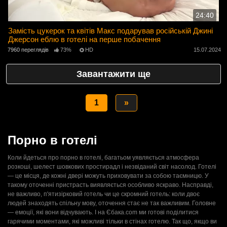
24:40
Замість цукерок та квітів Макс подарував російській Джині
Джерсон еблю в готелі на перше побачення
7960 переглядів
73%
HD
15.07.2024
Завантажити ще
1
»
Порно в готелі
Коли йдеться про порно в готелі, багатьом уявляється атмосфера
розкоші, шелест шовкових простирадл і незвіданий світ насолод. Готелі
— це місця, де кожні двері можуть приховувати за собою таємницю. У
такому оточенні пристрасть виявляється особливо яскраво. Насправді,
не важливо, п'ятизірковий готель чи це скромний готель: коли двоє
людей знаходять спільну мову, оточення стає не так важливим. Головне
— емоції, які вони відчувають. І на Єбака.com ми готові поділитися
гарячими моментами, які можливі тільки в стінах готелю. Так що, якщо ви