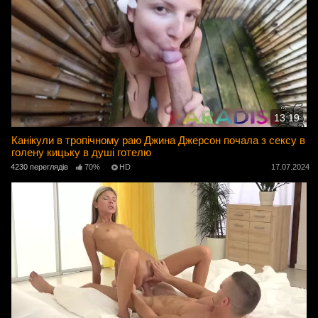
13:19
Канікули в тропічному раю Джина Джерсон почала з сексу в
голену кицьку в душі готелю
4230 переглядів
70%
HD
17.07.2024