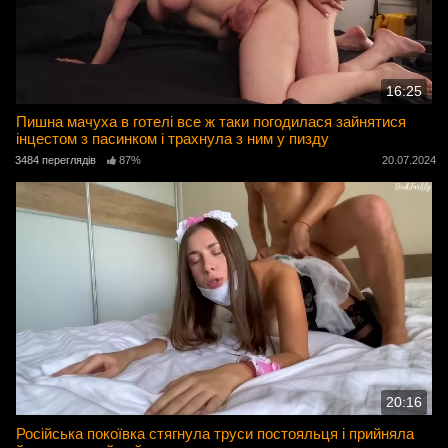
16:25
Пишна мачуха в готелі все ж таки погодилася зайнятися
інцестом з пасинком і трахнула з ним у пизду
3484 переглядів
87%
20.07.2024
20:16
Російська покоївка стягнула труси постояльця і ​​прийняла