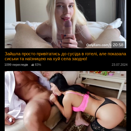
20:58
Зайшла просто привітатись до сусіда в готелі, але показала
сиськи та наїзницею на хуй села заодно!
1099 переглядів
83%
23.07.2024