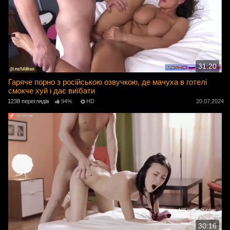
31:20
Гаряче порно з російською озвучкою, де мачуха в готелі
смокче хуй і дає виїбати
1238 переглядів
94%
HD
20.07.2024
30:16