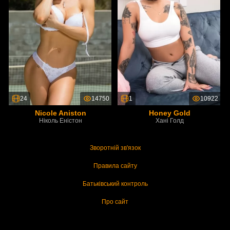
24
14750
1
10922
Nicole Aniston
Honey Gold
Ніколь Еністон
Хані Голд
Зворотній зв'язок
Правила сайту
Батьківський контроль
Про сайт