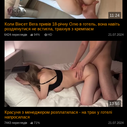
11:24
Коли Вінсет Вега привів 18-річну Олю в готель, вона навіть
роздягнутися не встигла, трахнув з кремпаєм
6424 переглядів
94%
HD
21.07.2024
13:55
Красуня з менеджером розплатилася - на трах у готелі
напросилася
7443 переглядів
71%
21.07.2024