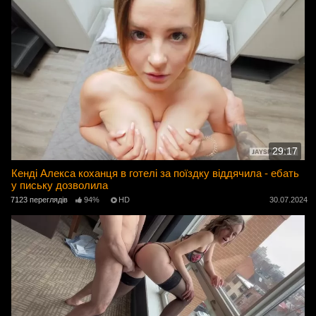
29:17
Кенді Алекса коханця в готелі за поїздку віддячила - ебать
у письку дозволила
7123 переглядів
94%
HD
30.07.2024