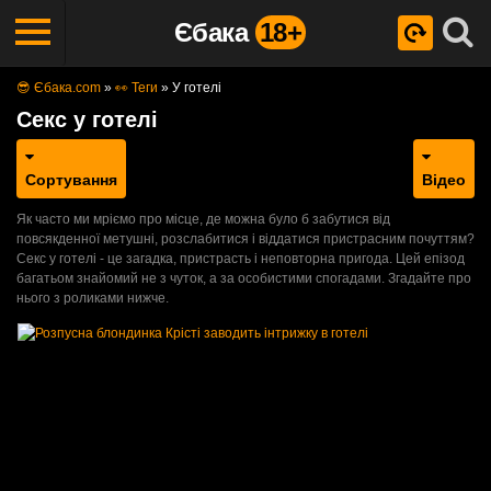
Єбака
18+
😎 Єбака.com
»
👀 Теги
»
У готелі
Секс у готелі
Сортування
Відео
Як часто ми мріємо про місце, де можна було б забутися від
повсякденної метушні, розслабитися і віддатися пристрасним почуттям?
Секс у готелі - це загадка, пристрасть і неповторна пригода. Цей епізод
багатьом знайомий не з чуток, а за особистими спогадами. Згадайте про
нього з роликами нижче.