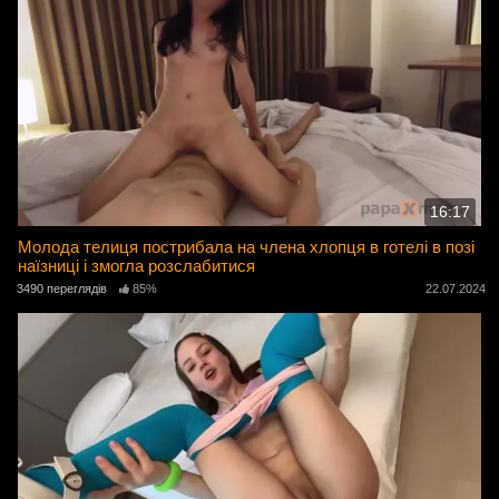
16:17
Молода телиця пострибала на члена хлопця в готелі в позі
наїзниці і змогла розслабитися
3490 переглядів
85%
22.07.2024