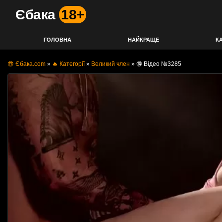
Єбака
18+
ГОЛОВНА
НАЙКРАЩЕ
КА
😎 Єбака.com
»
🔥 Категорії
»
Великий член
»
🔞 Відео №3285