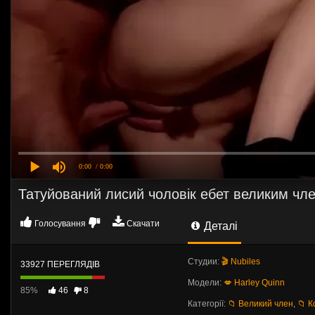
0:00
/ 0:00
Татуйований лисий чоловік ебет великим чле
Голосування
Скачати
Деталі
Студии:
🎬 Nubiles
33927 ПЕРЕГЛЯДІВ
Модели:
💋 Harley Quinn
85%
46
8
Категорії:
📁 Великий член
,
📁 