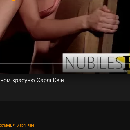
ном красуню Харлі Квін
Косплей
,
📁 Харлі Квін