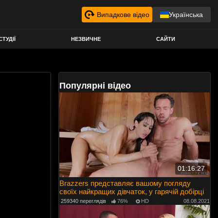
Випадкове відео
Українська
СТУДІЇ
НЕЗВИЧНЕ
САЙТИ
Популярні відео
01:16:27
Brazzers представляє вашому погляду
своїх найкращих дівчаток, у гарячій добірці
259340 переглядів
76%
HD
08.08.2021