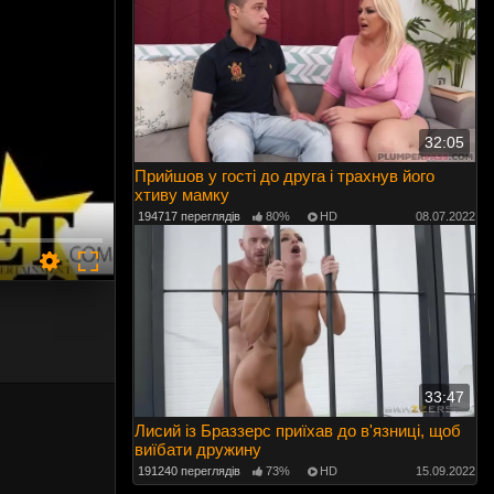
32:05
Прийшов у гості до друга і трахнув його
хтиву мамку
194717 переглядів
80%
HD
08.07.2022
33:47
Лисий із Браззерс приїхав до в'язниці, щоб
виїбати дружину
191240 переглядів
73%
HD
15.09.2022