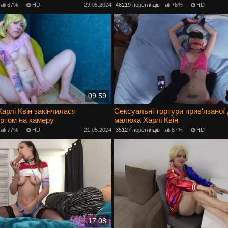
лдо
87%
HD
29.05.2024
48219 переглядів
78%
HD
09:59
арлі Квін закінчилася
Сексуальні тортури прив'язаної 
ртом на камеру
малюка Харлі Квін
77%
HD
21.05.2024
35127 переглядів
87%
HD
17:08