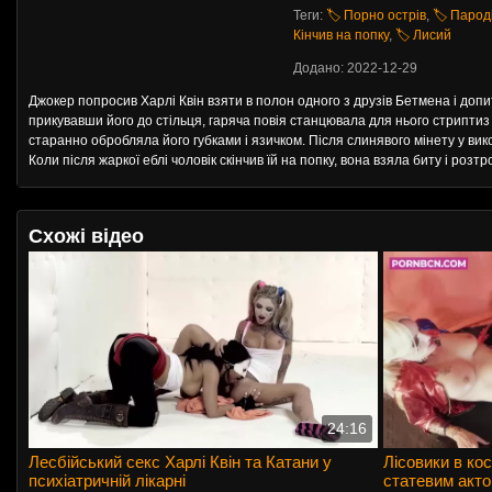
Теги:
🏷️ Порно острів
,
🏷️ Пароді
Кінчив на попку
,
🏷️ Лисий
Додано: 2022-12-29
Джокер попросив Харлі Квін взяти в полон одного з друзів Бетмена і допи
прикувавши його до стільця, гаряча повія станцювала для нього стриптиз
старанно обробляла його губками і язичком. Після слинявого мінету у вико
Коли після жаркої еблі чоловік скінчив їй на попку, вона взяла биту і ро
Схожі відео
24:16
Лесбійський секс Харлі Квін та Катани у
Лісовики в ко
психіатричній лікарні
статевим акто