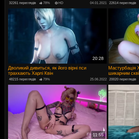
допомогою ди
32261 переглядів
78%
HD
04.01.2021
22614 переглядів
20:28
Дволикий дивиться, як його вірні пси
Мастурбація Х
трахкають Харлі Квін
шикарним скві
48215 переглядів
79%
25.06.2022
20020 переглядів
11:55