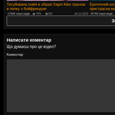
Татуйована повія в образі Харлі Квін трахкає
Еротичний кос
в попку з бойфрендом
пристрасна ма
17968 переглядів
79%
HD
26.12.2022
45768 переглядів
З
Написати коментар
Що думаєш про це відео?
Коментар