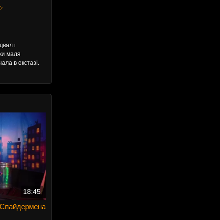
️
двал і
оки маля
ала в екстазі.
18:45
а Спайдермена