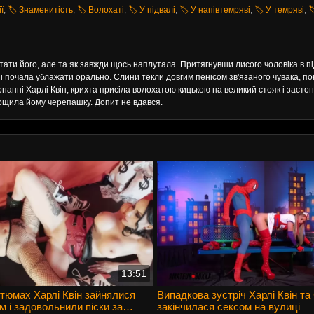
ї
,
🏷️ Знаменитість
,
🏷️ Волохаті
,
🏷️ У підвалі
,
🏷️ У напівтемряві
,
🏷️ У темряві
,

тати його, але та як завжди щось наплутала. Притягнувши лисого чоловіка в пі
 і почала ублажати орально. Слини текли довгим пенісом зв'язаного чувака, п
нанні Харлі Квін, крихта присіла волохатою кицькою на великий стояк і застогн
зтрощила йому черепашку. Допит не вдався.
13:51
стюмах Харлі Квін зайнялися
Випадкова зустріч Харлі Квін т
м і задовольнили піски за
закінчилася сексом на вулиці