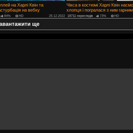
плей на Харлі Квін та
Чікса в костюмі Харлі Квін насм
стурбація на вебку
хлопця і погралася з ним гарним
84%
HD
25.12.2022
18711 переглядів
73%
HD
авантажити ще